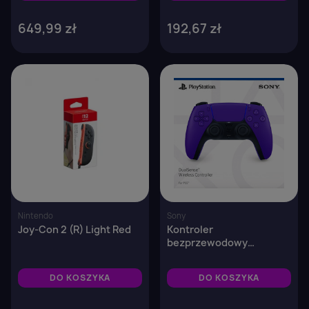
649,99 zł
192,67 zł
favorite_border
favorite_border
Nintendo
Sony
Joy-Con 2 (R) Light Red
Kontroler
bezprzewodowy
DualSense® Galactit
Purple – do konsoli PS5,
DO KOSZYKA
DO KOSZYKA
komputerów PC i Mac
oraz urządzeń mobilnych