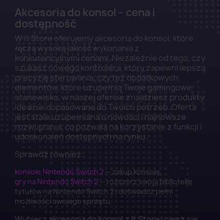
Akcesoria do konsol – cena i
dostępność
W It Store oferujemy akcesoria do konsol, które
łączą wysoką jakość wykonania z
konkurencyjnymi cenami. Niezależnie od tego, czy
szukasz nowego kontrolera, który zapewni lepszą
precyzję sterowania, czy też dodatkowych
elementów, które uzupełnią Twoje gamingowe
stanowisko, w naszej ofercie znajdziesz produkty
idealnie dopasowane do Twoich potrzeb. Oferta
jest stale uzupełniana o nowości i najnowsze
rozwiązania, co pozwala na korzystanie z funkcji i
udoskonaleń dostępnych na rynku.
Sprawdź również:
konsole Nintendo Switch 2
— zakup konsolę,
gry na Nintendo Switch 2
— rozszerz swoją bibliotekę
tytułów na Nintendo Switch 2 i doświadcz pełni
możliwości swojego sprzętu.
Wybierz akcesoria do konsol z It Store i ciesz się