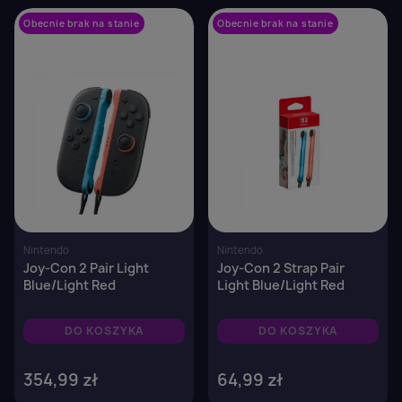
Obecnie brak na stanie
favorite_border
Obecnie brak na stanie
favorite_border
Nintendo
Nintendo
Joy-Con 2 Pair Light
Joy-Con 2 Strap Pair
Blue/Light Red
Light Blue/Light Red
DO KOSZYKA
DO KOSZYKA
354,99 zł
64,99 zł