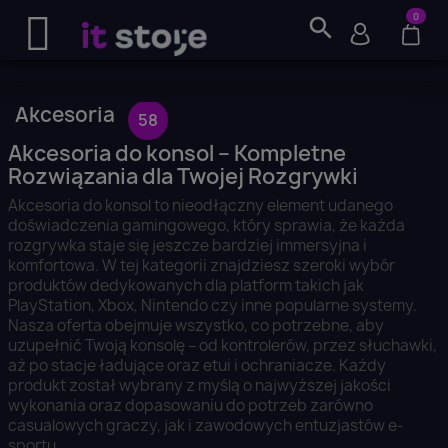
0
search
Akcesoria
58
Akcesoria do konsol – Kompletne
Rozwiązania dla Twojej Rozgrywki
Akcesoria do konsol to nieodłączny element udanego
doświadczenia gamingowego, który sprawia, że każda
rozgrywka staje się jeszcze bardziej immersyjna i
komfortowa. W tej kategorii znajdziesz szeroki wybór
produktów dedykowanych dla platform takich jak
PlayStation, Xbox, Nintendo czy inne popularne systemy.
Nasza oferta obejmuje wszystko, co potrzebne, aby
uzupełnić Twoją konsolę – od kontrolerów, przez słuchawki,
aż po stacje ładujące oraz etui i ochraniacze. Każdy
produkt został wybrany z myślą o najwyższej jakości
wykonania oraz dopasowaniu do potrzeb zarówno
casualowych graczy, jak i zawodowych entuzjastów e-
sportu.