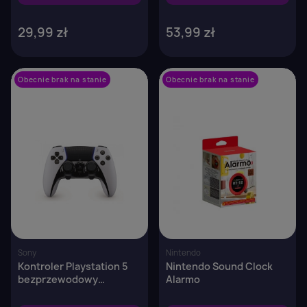
29,99 zł
53,99 zł
Obecnie brak na stanie
favorite_border
Obecnie brak na stanie
favorite_border
Sony
Nintendo
Kontroler Playstation 5
Nintendo Sound Clock
bezprzewodowy
Alarmo
DualSense Edge
Black&White