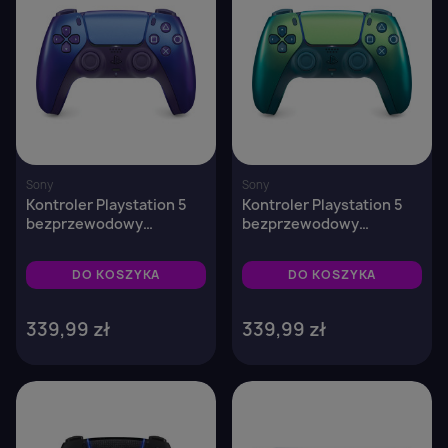
Sony
Sony
Kontroler Playstation 5
Kontroler Playstation 5
bezprzewodowy
bezprzewodowy
DualSense Chroma
DualSense Chroma Teal
Indigo
DO KOSZYKA
DO KOSZYKA
339,99 zł
339,99 zł
favorite_border
favorite_border