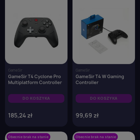
GameSir
GameSir
GameSir T4 Cyclone Pro
GameSir T4 W Gaming
Multiplatform Controller
Controller
DO KOSZYKA
DO KOSZYKA
185,24 zł
99,69 zł
Obecnie brak na stanie
favorite_border
Obecnie brak na stanie
favorite_border