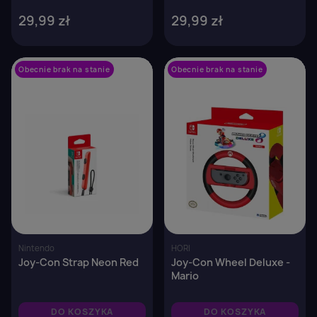
29,99 zł
29,99 zł
Obecnie brak na stanie
favorite_border
Obecnie brak na stanie
favorite_border
Nintendo
HORI
Joy-Con Strap Neon Red
Joy-Con Wheel Deluxe -
Mario
DO KOSZYKA
DO KOSZYKA