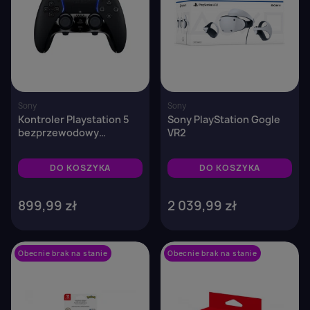
Sony
Sony
Kontroler Playstation 5
Sony PlayStation Gogle
bezprzewodowy
VR2
DualSense Edge Midnight
Black
DO KOSZYKA
DO KOSZYKA
899,99 zł
2 039,99 zł
Obecnie brak na stanie
favorite_border
Obecnie brak na stanie
favorite_border