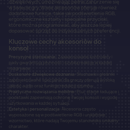
dźwiękowych, umożliwiając pełne zanurzenie się
w świecie gry. Wiele akcesoriów oferuje również
dodatkowe funkcje, takie jak podświetlenie RGB,
ergonomiczne kształty i specjalne przyciski,
które można programować, aby jeszcze lepiej
dopasować sprzęt do indywidualnych preferencji.
Kluczowe cechy akcesoriów do
konsol
Precyzyjne sterowanie:
Zaawansowane kontrolery i
pady gwarantują płynność i szybką reakcję w każdej
rozgrywce.
Doskonałe dźwiękowe doznania:
Słuchawki i głośniki
zaprojektowane specjalnie dla graczy oferują wysoką
jakość audio oraz funkcje redukcji szumów.
Praktyczne rozwiązania mobilne:
Etui, stacje ładujące i
podstawki zapewniają ochronę Twojej konsoli i wygodę
użytkowania w każdej sytuacji.
Estetyka i personalizacja:
Akcesoria często
wyposażone są w podświetlenie RGB i unikatowe
wzornictwo, które nadają Twojemu stanowisku unikalny
charakter.