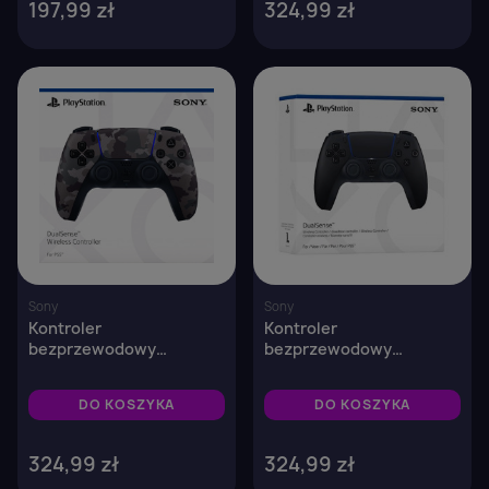
197,99 zł
324,99 zł
favorite_border
favorite_border
Sony
Sony
Kontroler
Kontroler
bezprzewodowy
bezprzewodowy
DualSense® Grey Camo –
DualSense® Midnight
do konsoli PS5,
Black – do konsoli PS5,
DO KOSZYKA
DO KOSZYKA
komputerów PC i Mac
komputerów PC i Mac
oraz urządzeń mobilnych
oraz urządzeń mobilnych
324,99 zł
324,99 zł