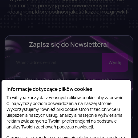
komfortem, precyzją oraz nowoczesnym
designem, który podnosi jakość każdej rozgrywki!
Zapisz się do Newslettera!
Akceptuję Regulamin newslettera i zgadzam się na
wysyłkę newslettera, w tym bezpłatnych materiałów,
Informacje dotyczące plików cookies
informacji o usługach i produktach przez FilesShop Bartosz
Ta witryna korzysta z własnych plików cookie, aby zapewnić
Ostrowski zgodnie z
Regulaminem newslettera.
Ci najwyższy poziom doświadczenia na naszej stronie .
Wykorzystujemy również pliki cookie stron trzecich w celu
ulepszenia naszych usług, analizy a następnie wyświetlania
reklam związanych z Twoimi preferencjami na podstawie
analizy Twoich zachowań podczas nawigacji.
Czy wyrażasz zgodę na stosowanie plików cookies zgodnie z