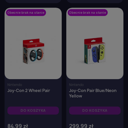
Obecnie brak na stanie
favorite_border
Obecnie brak na stanie
favorite_border
Nintendo
Nintendo
Joy-Con 2 Wheel Pair
Joy-Con Pair Blue/Neon
Yellow
DO KOSZYKA
DO KOSZYKA
84,99 zł
299,99 zł