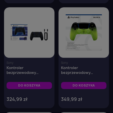
favorite_border
favorite_border
Sony
Sony
Kontroler
Kontroler
bezprzewodowy
bezprzewodowy
DualSense® w kolorze
DualSense® – Remix
Nocna Czerń w zestawie
Green
DO KOSZYKA
DO KOSZYKA
z przewodem USB do
komputera PC
324,99 zł
349,99 zł