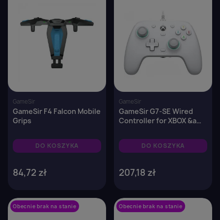
GameSir
GameSir
GameSir F4 Falcon Mobile
GameSir G7-SE Wired
Grips
Controller for XBOX &amp
PC
DO KOSZYKA
DO KOSZYKA
84,72 zł
207,18 zł
Obecnie brak na stanie
favorite_border
Obecnie brak na stanie
favorite_border