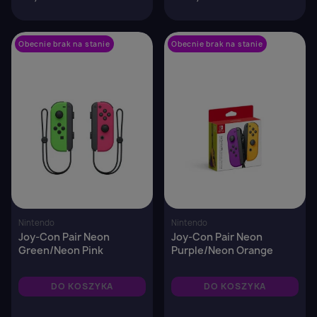
Obecnie brak na stanie
favorite_border
Obecnie brak na stanie
favorite_border
Nintendo
Nintendo
Joy-Con Pair Neon
Joy-Con Pair Neon
Green/Neon Pink
Purple/Neon Orange
DO KOSZYKA
DO KOSZYKA