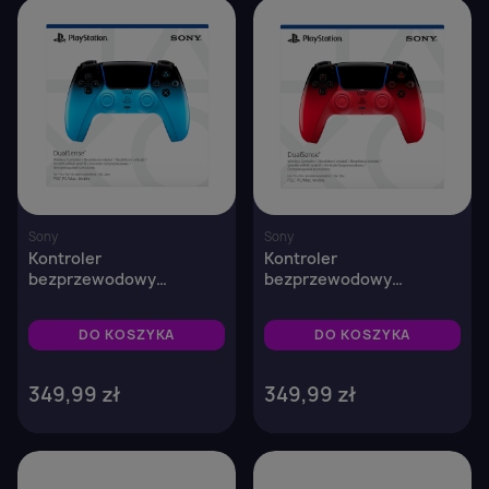
favorite_border
favorite_border
Sony
Sony
Kontroler
Kontroler
bezprzewodowy
bezprzewodowy
DualSense® – Rhythm
DualSense® – Techno Red
Blue
DO KOSZYKA
DO KOSZYKA
349,99 zł
349,99 zł
favorite_border
favorite_border