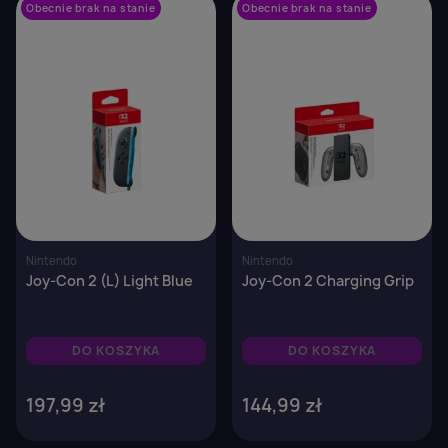
×
Zaloguj się
Obecnie brak na stanie
favorite_border
Obecnie brak na stanie
favorite_border
You need to be logged in to save products in your
wish list.
Anuluj
Zaloguj się
Nintendo
Nintendo
Joy-Con 2 (L) Light Blue
Joy-Con 2 Charging Grip
DO KOSZYKA
DO KOSZYKA
197,99 zł
144,99 zł