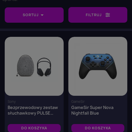

SORTUJ
FILTRUJ
favorite_border
favorite_border
Sony
GameSir
Bezprzewodowy zestaw
GameSir Super Nova
słuchawkowy PULSE
Nightfall Blue
Elite™
DO KOSZYKA
DO KOSZYKA