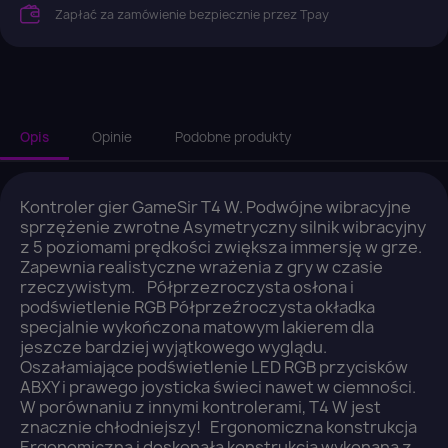
Zapłać za zamówienie bezpiecznie przez Tpay
Opis
Opinie
Podobne produkty
Kontroler gier GameSir T4 W. Podwójne wibracyjne
sprzężenie zwrotne Asymetryczny silnik wibracyjny
z 5 poziomami prędkości zwiększa immersję w grze.
Zapewnia realistyczne wrażenia z gry w czasie
rzeczywistym. Półprzezroczysta osłona i
×
Zaloguj się
podświetlenie RGB Półprzeźroczysta okładka
specjalnie wykończona matowym lakierem dla
jeszcze bardziej wyjątkowego wyglądu.
You need to be logged in to save products in your
Oszałamiające podświetlenie LED RGB przycisków
wish list.
ABXY i prawego joysticka świeci nawet w ciemności.
W porównaniu z innymi kontrolerami, T4 W jest
znacznie chłodniejszy! Ergonomiczna konstrukcja
Ergonomiczna i doskonała konstrukcja wykonana z