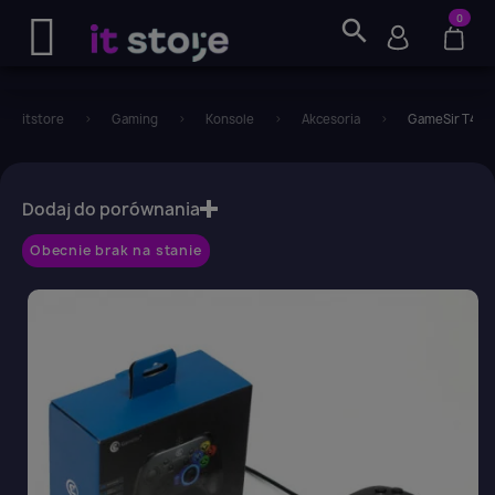
0
search
itstore
Gaming
Konsole
Akcesoria
GameSir T4 W 
favorite_border
Dodaj do porównania
Obecnie brak na stanie