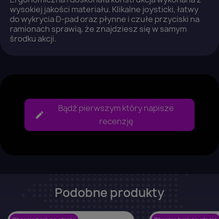
wysokiej jakości materiału. Klikalne joysticki, łatwy
Anuluj
Zaloguj się
do wykrycia D-pad oraz płynne i czułe przyciski na
ramionach sprawią, że znajdziesz się w samym
środku akcji.
Bądź pierwszym który napisze
recenzję
Podobne produkty