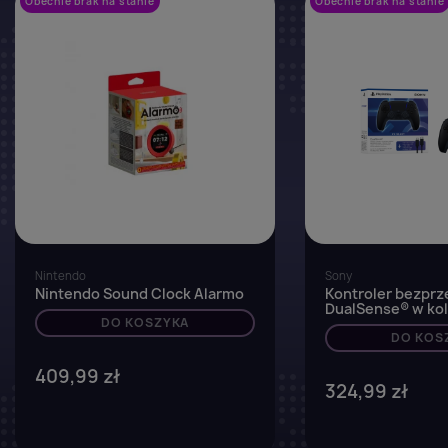
Obecnie brak na stanie
favorite_border
Obecnie brak na stanie
Nintendo
Sony
Nintendo Sound Clock Alarmo
Kontroler bezpr
DualSense® w ko
DO KOSZYKA
Czerń w zestawie
przewodem USB 
DO KOS
PC
409,99 zł
324,99 zł