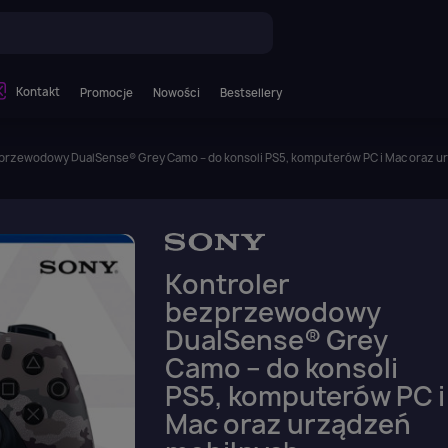
Kontakt
Promocje
Nowości
Bestsellery
przewodowy DualSense® Grey Camo – do konsoli PS5, komputerów PC i Mac oraz u
Kontroler
bezprzewodowy
DualSense® Grey
Camo – do konsoli
PS5, komputerów PC i
Mac oraz urządzeń