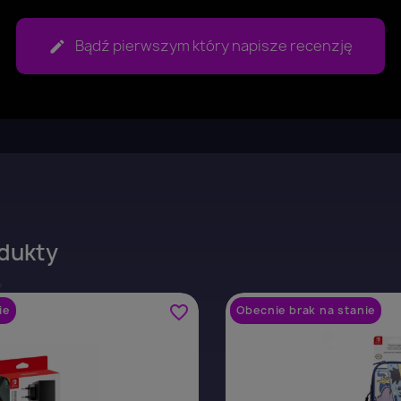
Bądź pierwszym który napisze recenzję
dukty
favorite_border
ie
Obecnie brak na stanie