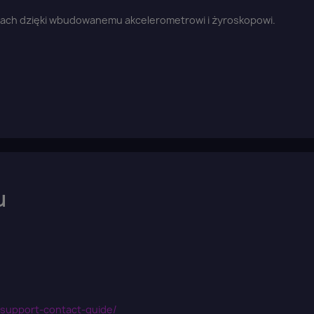
rach dzięki wbudowanemu akcelerometrowi i żyroskopowi.
Anuluj
Zaloguj się
u
n-support-contact-guide/