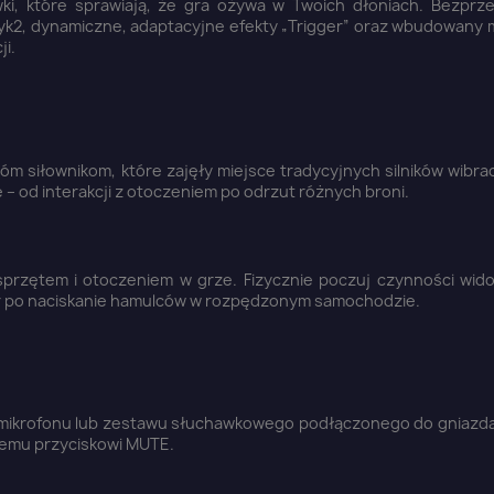
wki, które sprawiają, że gra ożywa w Twoich dłoniach. Bezpr
yk2, dynamiczne, adaptacyjne efekty „Trigger” oraz wbudowany m
i.
wóm siłownikom, które zajęły miejsce tradycyjnych silników wibra
– od interakcji z otoczeniem po odrzut różnych broni.
 sprzętem i otoczeniem w grze. Fizycznie poczuj czynności wid
pór po naciskanie hamulców w rozpędzonym samochodzie.
mikrofonu lub zestawu słuchawkowego podłączonego do gniazda
anemu przyciskowi MUTE.