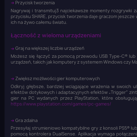
➜
Przycisk tworzenia
Nagrywaj i transmituj3 najciekawsze momenty rozgrywki 
przycisku SHARE, przycisk tworzenia daje graczom jeszcze w
ich na żywo całemu światu.
Łączność z wieloma urządzeniami
➜
Graj na większej liczbie urządzeń
Możesz się łączyć za pomocą przewodu USB Type-C® lub be
urządzeń, takich jak komputery z systemem Windows czy Ma
➜
Zwiększ możliwości gier komputerowych
Odkryj głębsze, bardziej wciągające wrażenia w swoich u
efektów dotykowych i adaptacyjnych efektów „Trigger” zin
gier na PC wydanych przez PlayStation, które obsługują
https://www.playstation.com/games/pc-games/
➜
Gra zdalna
Przesyłaj strumieniowo kompatybilne gry z konsoli PS5® lub
pomocą kontrolera DualSense. Aplikacja wymaga połączeni