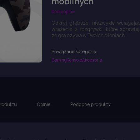
mobilnych
Dodaj opinie
Odkryj głębsze, niezwykle wciągają
wrażenia z rozgrywki, które sprawiaj
że gra ożywa w Twoich dłoniach.
Powiązane kategorie:
Gaming
Konsole
Akcesoria
roduktu
Opinie
Podobne produkty