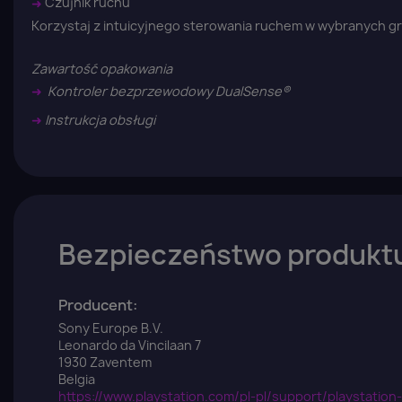
➜
Czujnik ruchu
Korzystaj z intuicyjnego sterowania ruchem w wybranych g
Zawartość opakowania
➜
Kontroler bezprzewodowy DualSense®
➜
Instrukcja obsługi
Bezpieczeństwo produkt
Producent:
Sony Europe B.V.
Leonardo da Vincilaan 7
1930 Zaventem
Belgia
https://www.playstation.com/pl-pl/support/playstatio