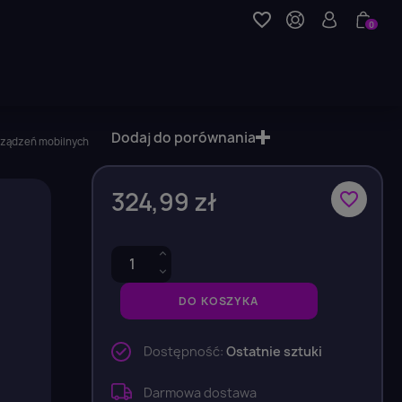
favorite_border
0
Dodaj do porównania
rządzeń mobilnych
324,99 zł
favorite_border
DO KOSZYKA
Dostępność:
Ostatnie sztuki
Darmowa dostawa