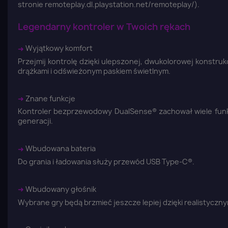
stronie remoteplay.dl.playstation.net/remoteplay/).
Legendarny kontroler w Twoich rękach
➜
Wyjątkowy komfort
Przejmij kontrolę dzięki ulepszonej, dwukolorowej konstruk
drążkami i odświeżonym paskiem świetlnym.
➜
Znane funkcje
Kontroler bezprzewodowy DualSense® zachował wiele funk
generacji.
➜
Wbudowana bateria
Do grania i ładowania służy przewód USB Type-C®.
Z
➜
Wbudowany głośnik
Wybrane gry będą brzmieć jeszcze lepiej dzięki realistycz
Yo