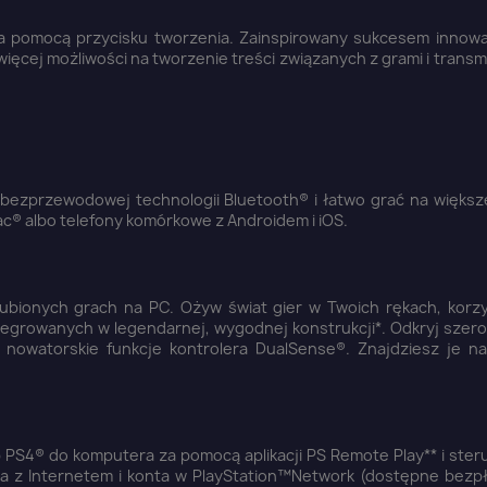
za pomocą przycisku tworzenia. Zainspirowany sukcesem innow
ięcej możliwości na tworzenie treści związanych z grami i trans
zprzewodowej technologii Bluetooth® i łatwo grać na większej
c® albo telefony komórkowe z Androidem i iOS.
lubionych grach na PC. Ożyw świat gier w Twoich rękach, korzy
tegrowanych w legendarnej, wygodnej konstrukcji*. Odkryj szer
 nowatorskie funkcje kontrolera DualSense®. Znajdziesz je na
 PS4® do komputera za pomocą aplikacji PS Remote Play** i steru
a z Internetem i konta w PlayStation™Network (dostępne bezpł