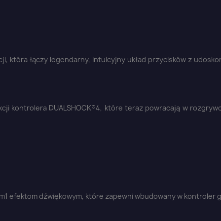
cji, która łączy legendarny, intuicyjny układ przycisków z udosk
cji kontrolera DUALSHOCK®4, które teraz powracają w rozgryw
aloguj się
nym1 efektom dźwiękowym, które zapewni wbudowany w kontroler g
u need to be logged in to save products in your wish list.