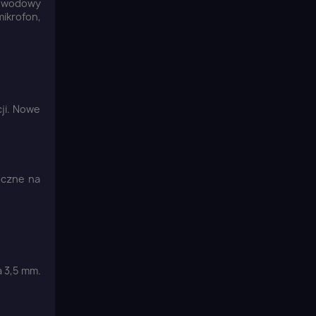
zewodowy
ikrofon,
cji. Nowe
oczne na
 3,5 mm.