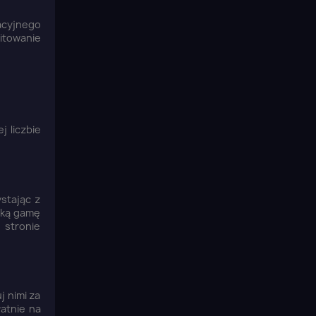
acyjnego
mitowanie
 liczbie
stając z
oką gamę
 stronie
j nimi za
atnie na