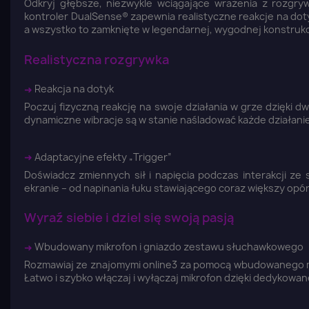
Odkryj głębsze, niezwykle wciągające wrażenia z rozgry
kontroler DualSense® zapewnia realistyczne reakcje na dot
a wszystko to zamknięte w legendarnej, wygodnej konstrukcj
Realistyczna rozgrywka
➜
Reakcja na dotyk
Poczuj fizyczną reakcję na swoje działania w grze dzięki d
dynamiczne wibracje są w stanie naśladować każde działanie 
➜
Adaptacyjne efekty „Trigger”
Doświadcz zmiennych sił i napięcia podczas interakcji ze
ekranie – od napinania łuku stawiającego coraz większy o
Wyraź siebie i dziel się swoją pasją
➜
Wbudowany mikrofon i gniazdo zestawu słuchawkowego
Rozmawiaj ze znajomymi online3 za pomocą wbudowanego 
Łatwo i szybko włączaj i wyłączaj mikrofon dzięki dedykow