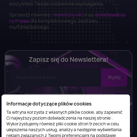
wszystkie Twoje codzienne wymagania.
Sprawdź również:
monitory 4K
oraz
doładowania
cyfrowe
dla kompleksowego zestawu
multimedialnego.
Zapisz się do Newslettera!
Akceptuję Regulamin newslettera i zgadzam się na
wysyłkę newslettera, w tym bezpłatnych materiałów,
Informacje dotyczące plików cookies
informacji o usługach i produktach przez FilesShop Bartosz
Ta witryna korzysta z własnych plików cookie, aby zapewnić
Ostrowski zgodnie z
Regulaminem newslettera.
Ci najwyższy poziom doświadczenia na naszej stronie .
Wykorzystujemy również pliki cookie stron trzecich w celu
ulepszenia naszych usług, analizy a następnie wyświetlania
reklam związanych z Twoimi preferencjami na podstawie