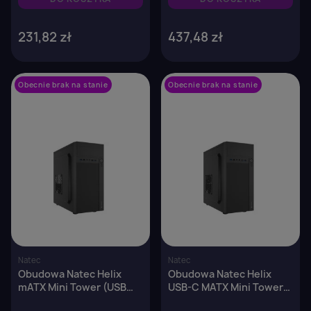
×
Zaloguj się
231,82 zł
437,48 zł
You need to be logged in to save products in your
wish list.
Obecnie brak na stanie
favorite_border
Obecnie brak na stanie
favorite_border
Anuluj
Zaloguj się
Natec
Natec
Obudowa Natec Helix
Obudowa Natec Helix
mATX Mini Tower (USB
USB-C MATX Mini Tower
3.0) czarna
czarna