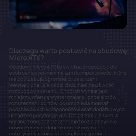
Dlaczego warto postawić na obudowę
Micro ATX?
Obudowy Micro ATX to świetna propozycja dla
osób ceniących minimalizm i kompaktowość, które
nie potrzebują ogromnej przestrzeni
wewnętrznej, ale nadal chcą mieć możliwość
rozbudowy systemu. Choć ich wymiar jest
mniejszy, oferują wystarczającą liczbę slotów
rozszerzeń i portów, co umożliwia montaż
podstawowych komponentów oraz dodatkowych
urządzeń peryferyjnych. Dzięki temu, nawet w
ograniczonej przestrzeni możesz cieszyć się
nowoczesnym, dobrze chłodzonym i
estetycznym komputerem, który spełni