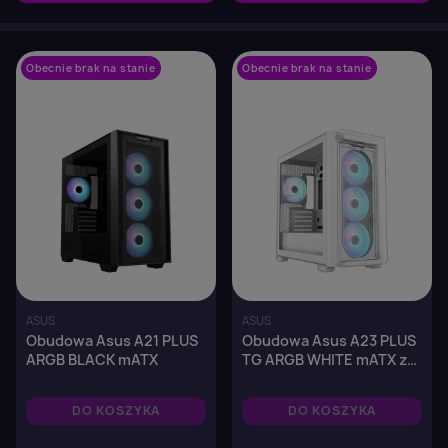
Obecnie brak na stanie
favorite_border
Obecnie brak na stanie
favorite_border
ASUS
ASUS
Obudowa Asus A21 PLUS
Obudowa Asus A23 PLUS
ARGB BLACK mATX
TG ARGB WHITE mATX z
oknem bez zasilacza
DO KOSZYKA
DO KOSZYKA