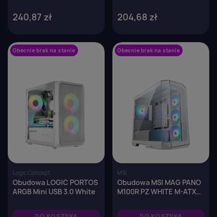
240,87 zł
204,68 zł
Obecnie brak na stanie
favorite_border
Obecnie brak na stanie
favorite_border
Logic Concept
MSI
Obudowa LOGIC PORTOS
Obudowa MSI MAG PANO
ARGB Mini USB 3.0 White
M100R PZ WHITE M-ATX
Micro Tower z oknem,
bez zasilacza
DO KOSZYKA
DO KOSZYKA