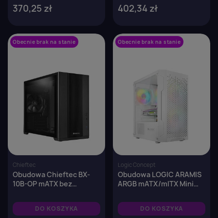
370,25 zł
402,34 zł
Obecnie brak na stanie
favorite_border
Obecnie brak na stanie
favorite_border
Chieftec
Logic Concept
Obudowa Chieftec BX-
Obudowa LOGIC ARAMIS
10B-OP mATX bez
ARGB mATX/mITX Mini
zasilacza z oknem
USB 3.0 Biała
DO KOSZYKA
DO KOSZYKA