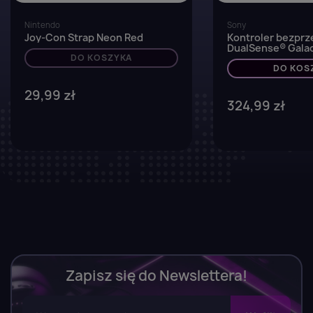
Nintendo
Sony
Joy-Con Strap Neon Red
Kontroler bezpr
DualSense® Galact
DO KOSZYKA
do konsoli PS5, 
PC i Mac oraz ur
DO KOS
mobilnych
29,99 zł
324,99 zł
Zapisz się do Newslettera!