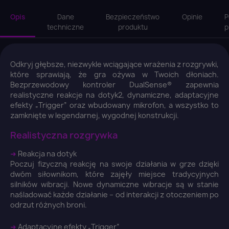
Opis
Dane
Bezpieczeństwo
Opinie
P
techniczne
produktu
p
Odkryj głębsze, niezwykle wciągające wrażenia z rozgrywki,
które sprawiają, że gra ożywa w Twoich dłoniach.
Bezprzewodowy kontroler DualSense® zapewnia
realistyczne reakcje na dotyk2, dynamiczne, adaptacyjne
efekty „Trigger” oraz wbudowany mikrofon, a wszystko to
zamknięte w legendarnej, wygodnej konstrukcji.
Realistyczna rozgrywka
➜
Reakcja na dotyk
Poczuj fizyczną reakcję na swoje działania w grze dzięki
dwóm siłownikom, które zajęły miejsce tradycyjnych
silników wibracji. Nowe dynamiczne wibracje są w stanie
naśladować każde działanie – od interakcji z otoczeniem po
odrzut różnych broni.
➜
Adaptacyjne efekty „Trigger”