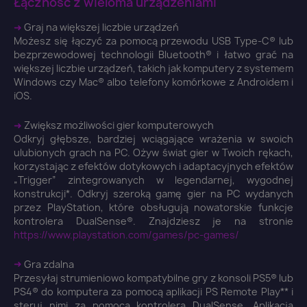
Łączność z wieloma urządzeniami
➜
Graj na większej liczbie urządzeń
Możesz się łączyć za pomocą przewodu USB Type-C® lub
bezprzewodowej technologii Bluetooth® i łatwo grać na
większej liczbie urządzeń, takich jak komputery z systemem
Windows czy Mac® albo telefony komórkowe z Androidem i
iOS.
➜
Zwiększ możliwości gier komputerowych
Odkryj głębsze, bardziej wciągające wrażenia w swoich
ulubionych grach na PC. Ożyw świat gier w Twoich rękach,
korzystając z efektów dotykowych i adaptacyjnych efektów
„Trigger” zintegrowanych w legendarnej, wygodnej
konstrukcji*. Odkryj szeroką gamę gier na PC wydanych
przez PlayStation, które obsługują nowatorskie funkcje
kontrolera DualSense®. Znajdziesz je na stronie
https://www.playstation.com/games/pc-games/
➜
Gra zdalna
×
Zaloguj się
Przesyłaj strumieniowo kompatybilne gry z konsoli PS5® lub
PS4® do komputera za pomocą aplikacji PS Remote Play** i
steruj nimi za pomocą kontrolera DualSense. Aplikacja