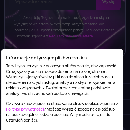
Akceptuję Regulamin newslettera i zgadzam się na
wysyłkę newslettera, w tym bezpłatnych materiałów,
informacji o usługach i produktach przez FilesShop Bartosz
Ostrowski zgodnie z
Regulaminem newslettera.
Informacje dotyczące plików cookies
Ta witryna korzysta z własnych plików cookie, aby zapewnić
Ci najwyższy poziom doświadczenia na naszej stronie .
Informacje

Wykorzystujemy również pliki cookie stron trzecich w celu
ulepszenia naszych usług, analizy a następnie wyświetlania
reklam związanych z Twoimi preferencjami na podstawie
Obsługa klienta

analizy Twoich zachowań podczas nawigacji.
Czy wyrażasz zgodę na stosowanie plików cookies zgodnie z
Szybki kontakt
keyboard_arrow_down
Polityką prywatności
? Możesz wyrazić zgodę na całość lub
na poszczególne rodzaje cookies. W tym celu przejdź do
ustawień poniżej.