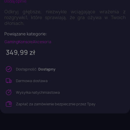
Dodaj opinie
Odkryj głębsze, niezwykle wciągające wrażenia z
rozgrywki1, które sprawiają, że gra ożywa w Twoich
dłoniach.
Powiązane kategorie:
Gaming
Konsole
Akcesoria
349,99 zł
Dostępność:
Dostępny
Darmowa dostawa
Wysyłka natychmiastowa
Zapłać za zamówienie bezpiecznie przez Tpay