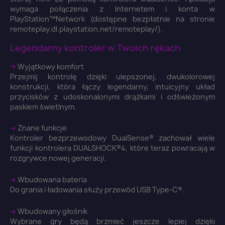
You need to be logged in to save products in your
wymaga połączenia z Internetem i konta w
wish list.
PlayStation™Network (dostępne bezpłatnie na stronie
remoteplay.dl.playstation.net/remoteplay/).
Legendarny kontroler w Twoich rękach
➜
Wyjątkowy komfort
Anuluj
Zaloguj się
Przejmij kontrolę dzięki ulepszonej, dwukolorowej
konstrukcji, która łączy legendarny, intuicyjny układ
przycisków z udoskonalonymi drążkami i odświeżonym
paskiem świetlnym.
➜
Znane funkcje
Kontroler bezprzewodowy DualSense® zachował wiele
funkcji kontrolera DUALSHOCK®4, które teraz powracają w
rozgrywce nowej generacji.
➜
Wbudowana bateria
Do grania i ładowania służy przewód USB Type-C®.
➜
Wbudowany głośnik
Wybrane gry będą brzmieć jeszcze lepiej dzięki