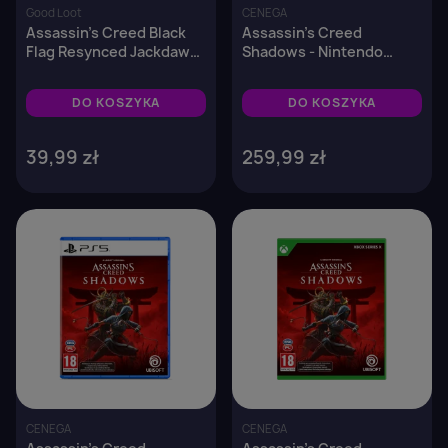
Good Loot
CENEGA
Assassin's Creed Black
Assassin's Creed
Flag Resynced Jackdaw
Shadows - Nintendo
(brelok)
Switch 2
DO KOSZYKA
DO KOSZYKA
39,99 zł
259,99 zł
favorite_border
favorite_border
CENEGA
CENEGA