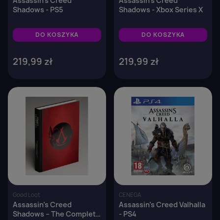
Assassin's Creed
Assassin's Creed
Shadows - PS5
Shadows - Xbox Series X
DO KOSZYKA
DO KOSZYKA
219,99 zł
219,99 zł
favorite_border
favorite_border
Good Loot
CENEGA
Assassin's Creed
Assassin's Creed Valhalla
Shadows – The Complete
- PS4