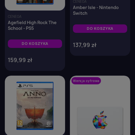
CENEGA
Amber Isle - Nintendo
Switch
CENEGA
Agefield High Rock The
School - PS5
DO KOSZYKA
DO KOSZYKA
137,99 zł
159,99 zł
favorite_border
Wersja cyfrowa
favorite_border