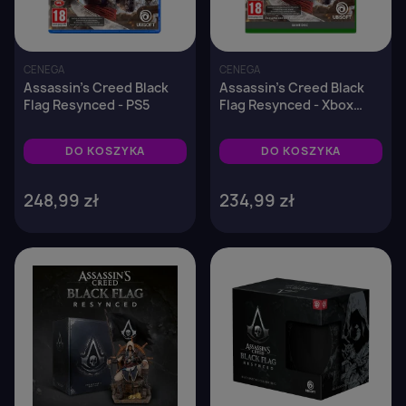
CENEGA
CENEGA
Assassin's Creed Black
Assassin's Creed Black
Flag Resynced - PS5
Flag Resynced - Xbox
Series X
DO KOSZYKA
DO KOSZYKA
248,99 zł
234,99 zł
×
Zaloguj się
favorite_border
favorite_border
You need to be logged in to save products in your
wish list.