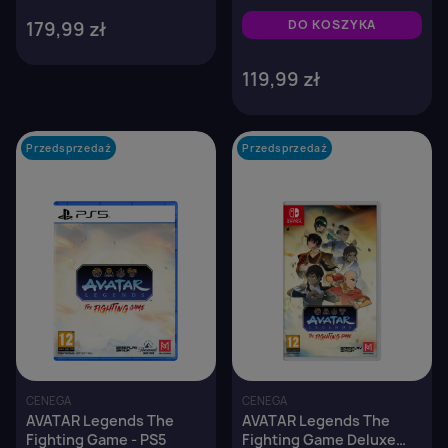
DO KOSZYKA
179,99 zł
119,99 zł
Przedsprzedaż
favorite_border
Przedsprzedaż
favorite_border
CENEGA
CENEGA
AVATAR Legends The
AVATAR Legends The
Fighting Game - PS5
Fighting Game Deluxe