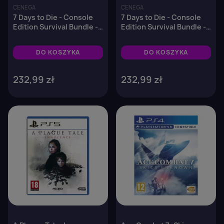
CENEGA
CENEGA
7 Days to Die - Console
7 Days to Die - Console
Edition Survival Bundle -
Edition Survival Bundle -
PS5
Xbox Series X
DO KOSZYKA
DO KOSZYKA
232,99 zł
232,99 zł
favorite_border
favorite_border