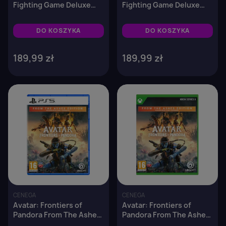
Fighting Game Deluxe
Fighting Game Deluxe
Edition - Nintendo Switch
Edition - PS5
2
DO KOSZYKA
DO KOSZYKA
189,99 zł
189,99 zł
favorite_border
favorite_border
CENEGA
CENEGA
Avatar: Frontiers of
Avatar: Frontiers of
Pandora From The Ashes
Pandora From The Ashes
Edition (Z popiołów) -
Edition (Z popiołów) -