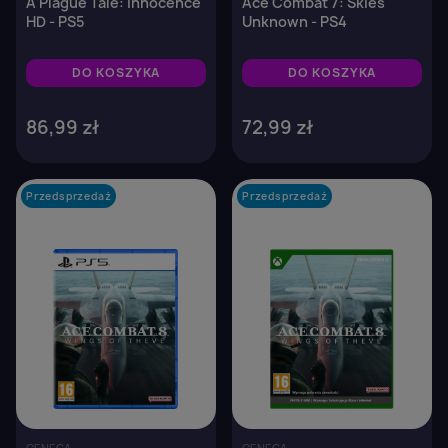
A Plague Tale: Innocence
Ace Combat 7: Skies
HD - PS5
Unknown - PS4
DO KOSZYKA
DO KOSZYKA
86,99 zł
72,99 zł
Przedsprzedaż
favorite_border
Przedsprzedaż
favorite_border