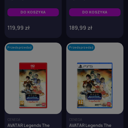
Edition - Nintendo Switch
DO KOSZYKA
DO KOSZYKA
119,99 zł
189,99 zł
Przedsprzedaż
favorite_border
Przedsprzedaż
favorite_border
CENEGA
CENEGA
AVATAR Legends The
AVATAR Legends The