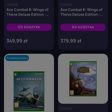
CENEGA
CENEGA
Ace Combat 8: Wings of
Ace Combat 8: Wings of
Theve Deluxe Edition -
Theve Deluxe Edition -
PC
PS5
DO KOSZYKA
DO KOSZYKA
349,99 zł
379,99 zł
Przedsprzedaż
favorite_border
favorite_border
CENEGA