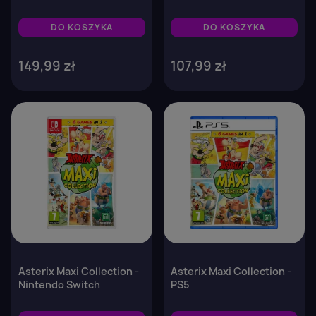
Official Guide Collector's
Edition
DO KOSZYKA
DO KOSZYKA
149,99 zł
107,99 zł
favorite_border
favorite_border
Asterix Maxi Collection -
Asterix Maxi Collection -
Nintendo Switch
PS5