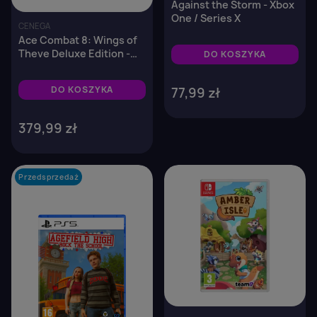
Against the Storm - Xbox
One / Series X
CENEGA
Ace Combat 8: Wings of
Theve Deluxe Edition -
DO KOSZYKA
Xbox Series X
DO KOSZYKA
77,99 zł
379,99 zł
Przedsprzedaż
favorite_border
favorite_border