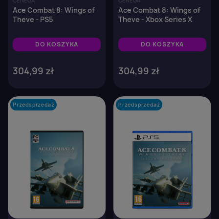
CENEGA
CENEGA
Ace Combat 8: Wings of
Ace Combat 8: Wings of
Theve - PS5
Theve - Xbox Series X
DO KOSZYKA
DO KOSZYKA
304,99 zł
304,99 zł
Przedsprzedaż
favorite_border
Przedsprzedaż
favorite_border