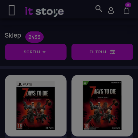
0
search
Sklep
2433

SORTUJ
FILTRUJ
favorite_border
favorite_border