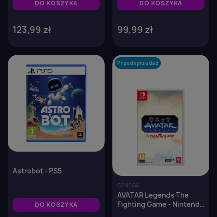
DO KOSZYKA
DO KOSZYKA
123,99 zł
99,99 zł
favorite_border
Przedsprzedaż
favorite_border
Astrobot - PS5
CENEGA
AVATAR Legends The
Fighting Game - Nintendo
DO KOSZYKA
Switch