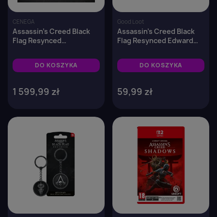
Anuluj
Zaloguj się
CENEGA
Good Loot
Assassin's Creed Black
Assassin's Creed Black
Flag Resynced
Flag Resynced Edward
Collector's Edition - PS5
Kenway (kubek
termoaktywny)
DO KOSZYKA
DO KOSZYKA
1 599,99 zł
59,99 zł
favorite_border
favorite_border