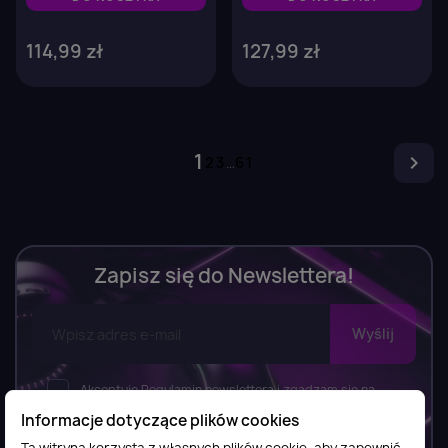
114,99 zł
127,99 zł
1

2
3
…
61
Zapisz się do Newslettera!
Akceptuję Regulamin newslettera i zgadzam się na
wysyłkę newslettera, w tym bezpłatnych materiałów,
Informacje dotyczące plików cookies
informacji o usługach i produktach przez FilesShop Bartosz