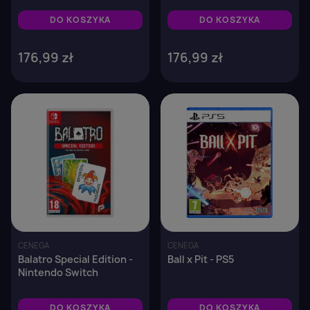
PS5
Xbox Series X
DO KOSZYKA
DO KOSZYKA
176,99 zł
176,99 zł
favorite_border
favorite_border
CENEGA
CENEGA
Balatro Special Edition -
Ball x Pit - PS5
Nintendo Switch
DO KOSZYKA
DO KOSZYKA