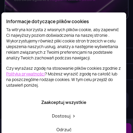
Informacje dotyczące plików cookies
Ta witryna korzysta z własnych plików cookie, aby zapewnić
Ci najwyższy poziom doświadczenia na naszej stronie .
Informacje

Wykorzystujemy również pliki cookie stron trzecich w celu
ulepszenia naszych usług, analizy a następnie wyświetlania
reklam związanych z Twoimi preferencjami na podstawie
Obsługa klienta

analizy Twoich zachowań podczas nawigacji.
Czy wyrażasz zgodę na stosowanie plików cookies zgodnie z
Szybki kontakt
keyboard_arrow_down
Polityką prywatności
? Możesz wyrazić zgodę na całość lub
na poszczególne rodzaje cookies. W tym celu przejdź do
ustawień poniżej.
2026© itstore.com.pl
Projekt i realizacja:
4Pixel
Zaakceptuj wszystkie
Dostosuj
DO KOSZYKA
Odrzuć