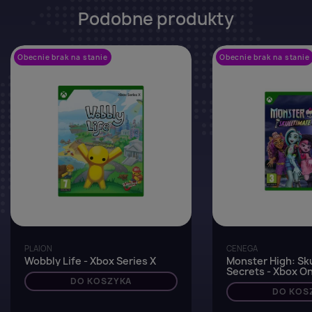
Podobne produkty
Obecnie brak na stanie
favorite_border
Obecnie brak na stanie
PLAION
CENEGA
Wobbly Life - Xbox Series X
Monster High: Sk
Secrets - Xbox On
DO KOSZYKA
DO KOS