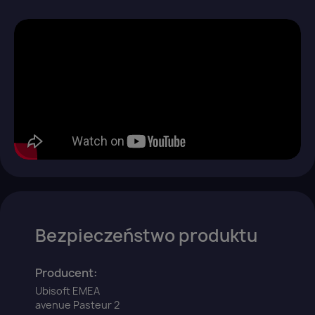
×
Zaloguj się
You need to be logged in to save products in your
wish list.
Anuluj
Zaloguj się
Bezpieczeństwo produktu
Producent:
Ubisoft EMEA
avenue Pasteur 2