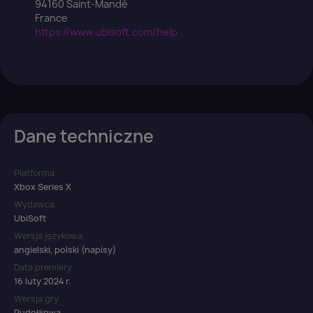
94160 Saint-Mandé
France
https://www.ubisoft.com/help
Dane techniczne
Platforma
Xbox Series X
Wydawca
UbiSoft
Wersja językowa
angielski, polski (napisy)
Data premiery
16 luty 2024 r.
Wersja gry
Pudełkowa