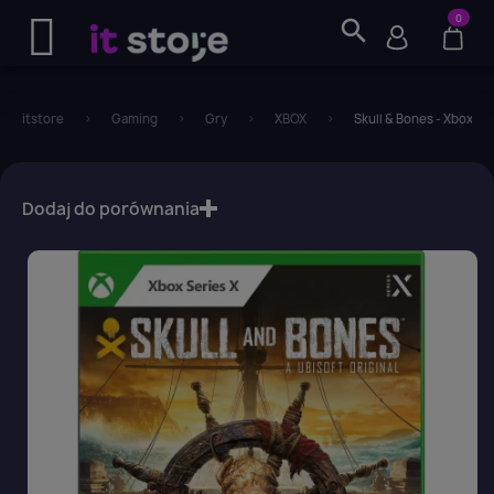
0
search
itstore
Gaming
Gry
XBOX
Skull & Bones - Xbox Se
favorite_border
Dodaj do porównania