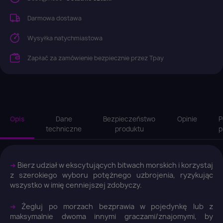
Darmowa dostawa
Wysyłka natychmiastowa
Zapłać za zamówienie bezpiecznie przez Tpay
Opis
Dane
Bezpieczeństwo
Opinie
P
techniczne
produktu
p
➜
Bierz udział w ekscytujących bitwach morskich i korzystaj
z szerokiego wyboru potężnego uzbrojenia, ryzykując
wszystko w imię cenniejszej zdobyczy.
➜
Żegluj po morzach bezprawia w pojedynkę lub z
maksymalnie dwoma innymi graczami/znajomymi, by