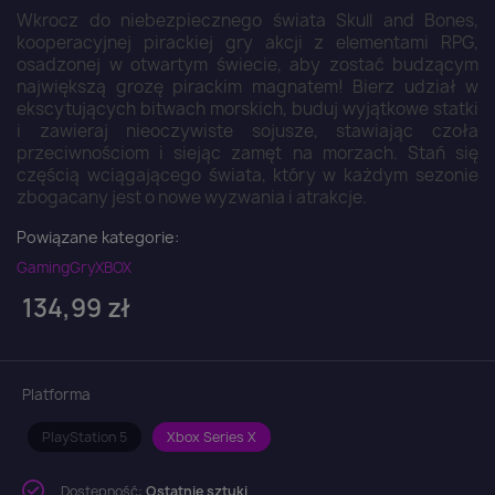
Wkrocz do niebezpiecznego świata Skull and Bones,
kooperacyjnej pirackiej gry akcji z elementami RPG,
osadzonej w otwartym świecie, aby zostać budzącym
największą grozę pirackim magnatem! Bierz udział w
ekscytujących bitwach morskich, buduj wyjątkowe statki
i zawieraj nieoczywiste sojusze, stawiając czoła
przeciwnościom i siejąc zamęt na morzach. Stań się
częścią wciągającego świata, który w każdym sezonie
zbogacany jest o nowe wyzwania i atrakcje.
Powiązane kategorie:
Gaming
Gry
XBOX
134,99 zł
Platforma
PlayStation 5
Xbox Series X
Dostępność:
Ostatnie sztuki