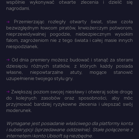
wspólnie wykonywać otwarte zlecenia i dzielić się
nagrodami.
➜
Przemierzając rozległy otwarty świat, staw czoła
bezwzględnym łowcom piratów, krwiożerczym potworom,
nieprzewidywalnej pogodzie, niebezpiecznym wysokim
falom, zagrożeniom nie z tego świata i całej masie innych
niespodzianek.
➜
Od dnia premiery możesz budować i stanąć za sterami
dziesięciu różnych statków, z których każdy posiada
własne, niepowtarzalne atuty, mogące stanowić
uzupełnienie twojego stylu gry.
➜
Zwiększaj poziom swojej niesławy i otwieraj sobie drogę
do kolejnych zasobów oraz sposobności, aby móc
przyjmować bardziej ryzykowne zlecenia i ulepszać swój
moderunek.
Wymagane jest posiadanie właściwego dla platformy konta
i subskrypcji (sprzedawane oddzielnie). Stałe połączenie z
internetem i konto Ubisoft są niezbędne.