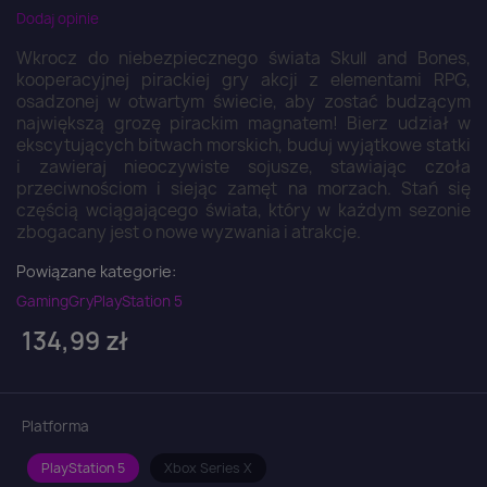
Dodaj opinie
Wkrocz do niebezpiecznego świata Skull and Bones,
kooperacyjnej pirackiej gry akcji z elementami RPG,
osadzonej w otwartym świecie, aby zostać budzącym
największą grozę pirackim magnatem! Bierz udział w
ekscytujących bitwach morskich, buduj wyjątkowe statki
i zawieraj nieoczywiste sojusze, stawiając czoła
przeciwnościom i siejąc zamęt na morzach. Stań się
częścią wciągającego świata, który w każdym sezonie
zbogacany jest o nowe wyzwania i atrakcje.
Powiązane kategorie:
Gaming
Gry
PlayStation 5
134,99 zł
Platforma
PlayStation 5
Xbox Series X