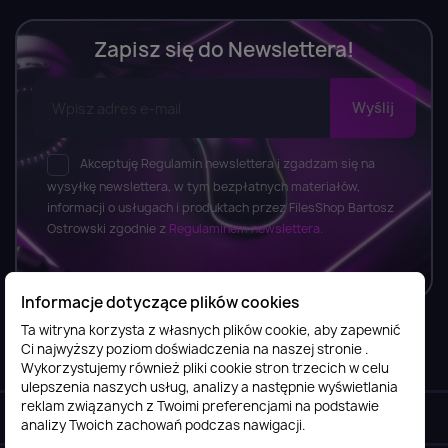
Zapisz się do Newslettera!
Akceptuję Regulamin newslettera i zgadzam się na
wysyłkę newslettera, w tym bezpłatnych materiałów,
informacji o usługach i produktach przez FilesShop Bartosz
Ostrowski zgodnie z
Regulaminem newslettera.
Informacje dotyczące plików cookies
Ta witryna korzysta z własnych plików cookie, aby zapewnić
Ci najwyższy poziom doświadczenia na naszej stronie .
Informacje

Wykorzystujemy również pliki cookie stron trzecich w celu
ulepszenia naszych usług, analizy a następnie wyświetlania
reklam związanych z Twoimi preferencjami na podstawie
Obsługa klienta

analizy Twoich zachowań podczas nawigacji.