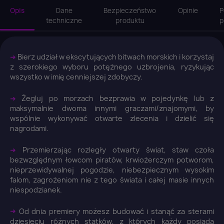
Opis
Dane
Bezpieczeństwo
Opinie
P
techniczne
produktu
p
➜
Bierz udział w ekscytujących bitwach morskich i korzystaj
z szerokiego wyboru potężnego uzbrojenia, ryzykując
wszystko w imię cenniejszej zdobyczy.
➜
Żegluj po morzach bezprawia w pojedynkę lub z
maksymalnie dwoma innymi graczami/znajomymi, by
wspólnie wykonywać otwarte zlecenia i dzielić się
nagrodami.
➜
Przemierzając rozległy otwarty świat, staw czoła
bezwzględnym łowcom piratów, krwiożerczym potworom,
nieprzewidywalnej pogodzie, niebezpiecznym wysokim
falom, zagrożeniom nie z tego świata i całej masie innych
niespodzianek.
➜
Od dnia premiery możesz budować i stanąć za sterami
dziesięciu różnych statków, z których każdy posiada