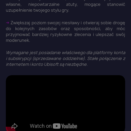
własne, niepowtarzalne atuty, mogące stanowić
uzupełnienie twojego stylu gry.
➜
Zwiększaj poziom swojej niesławy i otwieraj sobie drogę
do kolejnych zasobów oraz sposobności, aby móc
przyjmować bardziej ryzykowne zlecenia i ulepszać swój
moderunek.
Wymagane jest posiadanie właściwego dla platformy konta
i subskrypcji (sprzedawane oddzielnie). Stałe połączenie z
×
internetem i konto Ubisoft są niezbędne.
Zaloguj się
You need to be logged in to save products in your
wish list.
Anuluj
Zaloguj się