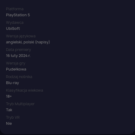
Platforma
PlayStation 5
Wydawca
UbiSoft
Wersja językowa
angielski, polski (napisy)
Data premiery
16 luty 2024 r.
Wersja gry
Pudełkowa
Rodzaj nośnika
Blu-ray
Klasyfikacja wiekowa
18+
Tryb Multiplayer
Tak
Tryb VR
Nie