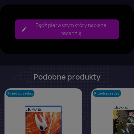
Bądź pierwszym który napisze
recenzję
Podobne produkty
Przedsprzedaż
favorite_border
Przedsprzedaż