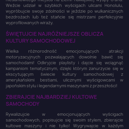
Weźcie udział w szybkich wyścigach ulicami Honolulu,
wypróbujcie swoje zdolności w jeździe po wulkanicznych
bezdrożach lub też stańcie się mistrzami perfekcyjnie
wyprofilowanych wiraży.
ŚWIĘTUJCIE NAJRÓŻNIEJSZE OBLICZA
KULTURY SAMOCHODOWEJ
Wielka różnorodność emocjonujących atrakcji
motoryzacyjnych pozwalających dowolnie bawić się
samochodami! Odkryjcie playlisty i dajcie się wciągnąć
kampaniom tematycznym, dzięki którym zanurzycie się w
ekscytującym świecie kultury samochodowej z
amerykańskimi bestiami, ulicznymi wyścigowcami w
japońskim stylu i legendarnymi maszynami z przeszłości!
ZBIERAJCIE NAJBARDZIEJ KULTOWE
SAMOCHODY
×
Rywalizujcie w emocjonujących wyścigach
Zaloguj się
samochodowych, popisujcie się swoim stylem, zbierajcie
kultowe maszyny i nie tylko! Wygrywajcie w każdym