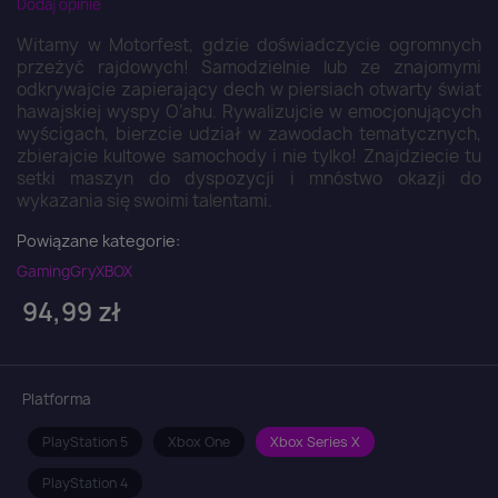
Dodaj opinie
Witamy w Motorfest, gdzie doświadczycie ogromnych
przeżyć rajdowych! Samodzielnie lub ze znajomymi
odkrywajcie zapierający dech w piersiach otwarty świat
hawajskiej wyspy O’ahu. Rywalizujcie w emocjonujących
wyścigach, bierzcie udział w zawodach tematycznych,
zbierajcie kultowe samochody i nie tylko! Znajdziecie tu
setki maszyn do dyspozycji i mnóstwo okazji do
wykazania się swoimi talentami.
Powiązane kategorie:
Gaming
Gry
XBOX
94,99 zł
Platforma
PlayStation 5
Xbox One
Xbox Series X
PlayStation 4