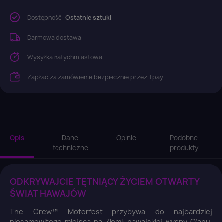
Dostępność:
Ostatnie sztuki
Darmowa dostawa
Wysyłka natychmiastowa
Zapłać za zamówienie bezpiecznie przez Tpay
Opis
Dane
Opinie
Podobne
techniczne
produkty
ODKRYWAJCIE TĘTNIĄCY ŻYCIEM OTWARTY
ŚWIAT HAWAJÓW
The Crew™ Motorfest przybywa do najbardziej
niesamowitego miejsca na Ziemi: hawajskiej wyspy O’ahu.