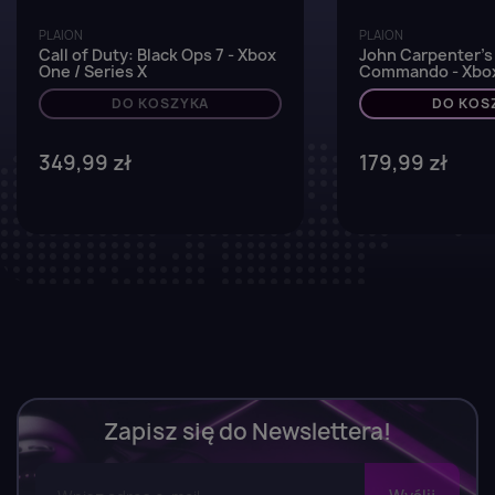
PLAION
PLAION
Call of Duty: Black Ops 7 - Xbox
John Carpenter's
One / Series X
Commando - Xbox
DO KOSZYKA
DO KOS
349,99 zł
179,99 zł
Zapisz się do Newslettera!