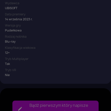
Wydawca
UBISOFT
Data premiery
14 września 2023 r.
Wersja gry
Pudełkowa
Rodzaj nośnika
Blu-ray
Klasyfikacja wiekowa
12+
Tryb Multiplayer
Tak
Tryb VR
Nie
Bądź pierwszym który napisze