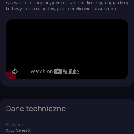
wyzwaniu motoryzacyjnym i stwórzcie kolekcję najbardziej
You need to be logged in to save products in your
kultowych samochodów, jakie kiedykolwiek stworzono.
wish list.
Anuluj
Zaloguj się
Dane techniczne
Platforma
Xbox Series X