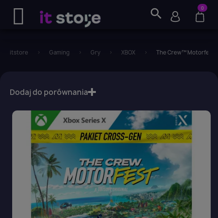
0
search
itstore
Gaming
Gry
XBOX
The Crew™ Motorfest St
favorite_border
Dodaj do porównania