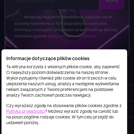
Akceptuję Regulamin newslettera i zgadzam się na
wysyłkę newslettera, w tym bezpłatnych materiałów,
informacji o usługach i produktach przez FilesShop Bartosz
Ostrowski zgodnie z
Regulaminem newslettera.
Informacje dotyczące plików cookies
Ta witryna korzysta z własnych plików cookie, aby zapewnić
Ci najwyższy poziom doświadczenia na naszej stronie .
Informacje

Wykorzystujemy również pliki cookie stron trzecich w celu
ulepszenia naszych usług, analizy a następnie wyświetlania
reklam związanych z Twoimi preferencjami na podstawie
Obsługa klienta

analizy Twoich zachowań podczas nawigacji.
Czy wyrażasz zgodę na stosowanie plików cookies zgodnie z
Szybki kontakt
keyboard_arrow_down
Polityką prywatności
? Możesz wyrazić zgodę na całość lub
na poszczególne rodzaje cookies. W tym celu przejdź do
ustawień poniżej.