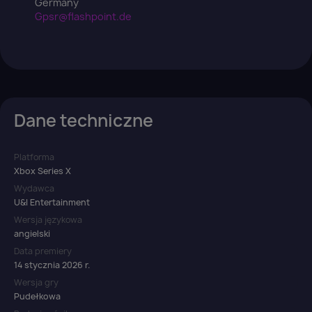
Germany
Gpsr@flashpoint.de
Dane techniczne
Platforma
Xbox Series X
Wydawca
U&I Entertainment
Wersja językowa
angielski
Data premiery
14 stycznia 2026 r.
Wersja gry
Pudełkowa