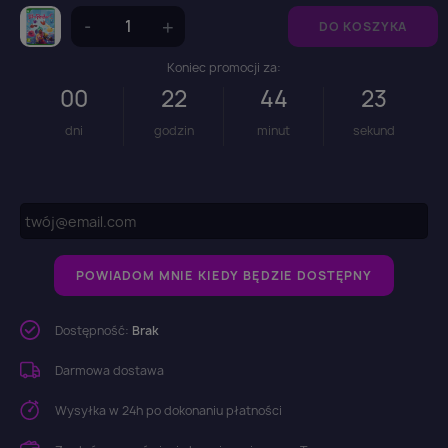
DO KOSZYKA
Koniec promocji za:
00
22
44
23
dni
godzin
minut
sekund
POWIADOM MNIE KIEDY BĘDZIE DOSTĘPNY
Dostępność:
Brak
Darmowa dostawa
Wysyłka w 24h po dokonaniu płatności