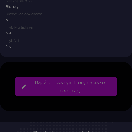
Rodzaj nośnika
Blu-ray
Klasyfikacja wiekowa
3+
Tryb Multiplayer
Nie
Tryb VR
Nie
Bądź pierwszym który napisze
recenzję