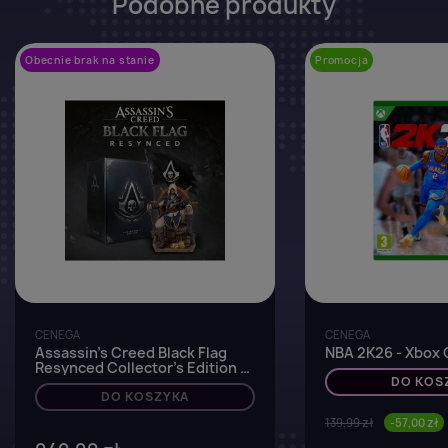
Podobne produkty
Obecnie brak na stanie
favorite_border
Promocja
CENEGA
CENEGA
Assassin's Creed Black Flag
NBA 2K26 - Xbox O
Resynced Collector's Edition -
Xbox Series X
DO KOS
DO KOSZYKA
139,99 zł
-57,00 zł