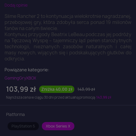
Dodaj opinie
Slime Rancher 2 to kontynuacja wielokrotnie nagradzanej,
przebojowej gry, która zdobyła serca ponad 19 milionów
fanów na całym świecie.
Kontynuuj przygody Beatrix LeBeau podczas jej podróży
na Tęczową Wyspę – tajemniczy ląd pełen starożytnych
technologii, nieznanych zasobów naturalnych i całej
masy nowych, wijących się i podskakujących glutków do
odkrycia.
Powiązane kategorie:
Gaming
Gry
XBOX
103,99 zł
Zniżka 40,00 zł
143,99 zł
Najniższa cena w ciągu 30 dni przed aktualną promocją:
143,99 zł
Platforma
PlayStation 5
Xbox Series X