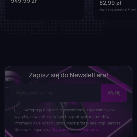
949,99 zł
82,99 zł
Najniższa cena z 30 dn
Zapisz się do Newslettera!
Akceptuję Regulamin newslettera i zgadzam się na
wysyłkę newslettera, w tym bezpłatnych materiałów,
informacji o usługach i produktach przez FilesShop Bartosz
Ostrowski zgodnie z
Regulaminem newslettera.