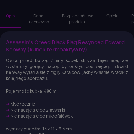
Opis
Dane
Bezpieczeństwo
Opinie
P
techniczne
produktu
p
Assassin's Creed Black Flag Resynced Edward
Kenway (kubek termoaktywny)
Cisza przed burzą. Zimny kubek skrywa tajemnicę, ale
wystarczy gorący napój, by odkryć coś więcej. Edward
Kenway wyłania się z mgły Karaibów, jakby właśnie wracał z
kolejnego abordażu.
Pojemność kubka: 480 ml
➜
Myć ręcznie
➜
Nie nadaje się do zmywarki
➜
Nie nadaje się do mikrofalówek
wymiary pudełka: 13 x 11 x 9,5 cm