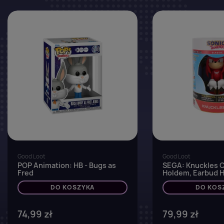
favorite_border
Good Loot
Good Loot
POP Animation: HB - Bugs as
SEGA: Knuckles 
Fred
Holdem, Earbud H
DO KOSZYKA
DO KOS
74,99 zł
79,99 zł