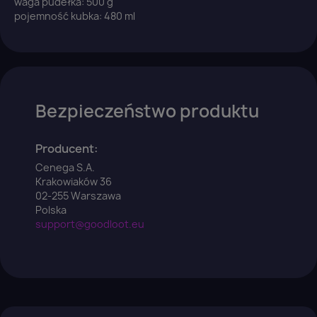
waga pudełka: 500 g
pojemność kubka: 480 ml
×
Zaloguj się
Bezpieczeństwo produktu
You need to be logged in to save products in your
wish list.
Producent:
Cenega S.A.
Krakowiaków 36
Anuluj
02-255 Warszawa
Zaloguj się
Polska
support@goodloot.eu