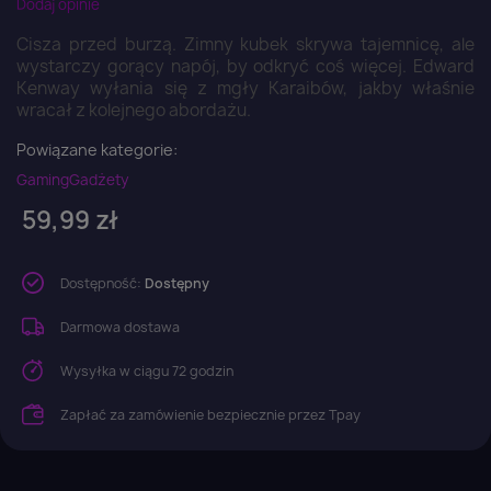
Dodaj opinie
Cisza przed burzą. Zimny kubek skrywa tajemnicę, ale
wystarczy gorący napój, by odkryć coś więcej. Edward
Kenway wyłania się z mgły Karaibów, jakby właśnie
wracał z kolejnego abordażu.
Powiązane kategorie:
Gaming
Gadżety
59,99 zł
Dostępność:
Dostępny
Darmowa dostawa
Wysyłka w ciągu 72 godzin
Zapłać za zamówienie bezpiecznie przez Tpay