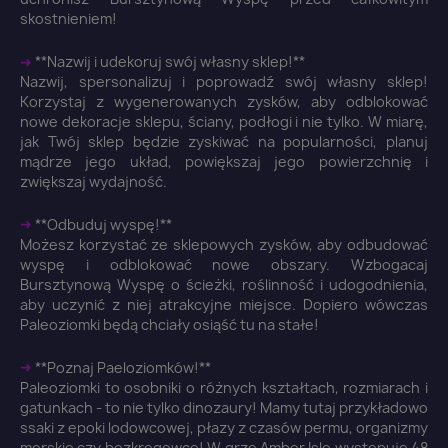
skostnieniem!
➜
**Nazwij i udekoruj swój własny sklep!**
Nazwij, spersonalizuj i poprowadź swój własny sklep!
Korzystaj z wygenerowanych zysków, aby odblokować
nowe dekoracje sklepu, ściany, podłogi i nie tylko. W miarę,
jak Twój sklep będzie zyskiwać na popularności, planuj
mądrze jego układ, powiększaj jego powierzchnię i
zwiększaj wydajność.
➜
**Odbuduj wyspę!**
Możesz korzystać ze sklepowych zysków, aby odbudować
wyspę i odblokować nowe obszary. Wzbogacaj
Bursztynową Wyspę o ścieżki, roślinność i udogodnienia,
aby uczynić z niej atrakcyjne miejsce. Dopiero wówczas
Paleoziomki będą chciały osiąść tu na stałe!
➜
**Poznaj Paeloziomków!**
Paleoziomki to osobniki o różnych kształtach, rozmiarach i
gatunkach - to nie tylko dinozaury! Mamy tutaj przykładowo
ssaki z epoki lodowcowej, płazy z czasów permu, organizmy
morskie czy bezkręgowce! W grze Amber Isle występuje 48