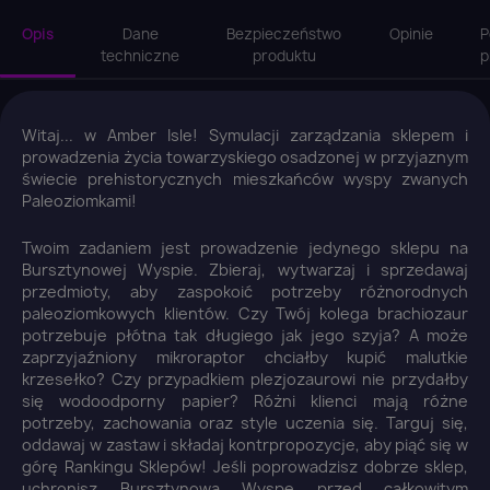
Opis
Dane
Bezpieczeństwo
Opinie
P
techniczne
produktu
p
Witaj... w Amber Isle! Symulacji zarządzania sklepem i
prowadzenia życia towarzyskiego osadzonej w przyjaznym
świecie prehistorycznych mieszkańców wyspy zwanych
Paleoziomkami!
Twoim zadaniem jest prowadzenie jedynego sklepu na
Bursztynowej Wyspie. Zbieraj, wytwarzaj i sprzedawaj
przedmioty, aby zaspokoić potrzeby różnorodnych
paleoziomkowych klientów. Czy Twój kolega brachiozaur
potrzebuje płótna tak długiego jak jego szyja? A może
zaprzyjaźniony mikroraptor chciałby kupić malutkie
krzesełko? Czy przypadkiem plezjozaurowi nie przydałby
się wodoodporny papier? Różni klienci mają różne
potrzeby, zachowania oraz style uczenia się. Targuj się,
oddawaj w zastaw i składaj kontrpropozycje, aby piąć się w
górę Rankingu Sklepów! Jeśli poprowadzisz dobrze sklep,
uchronisz Bursztynową Wyspę przed całkowitym