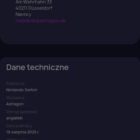
Am Wehrhahn 33
40211 Düsseldorf
Niemcy
helpdesk@astragon.de
Dane techniczne
Platforma
Nintendo Switch
Wydawca
Astragon
Wersja językowa
angielski
Data premiery
19 sierpnia 2025 r.
Wersja gry