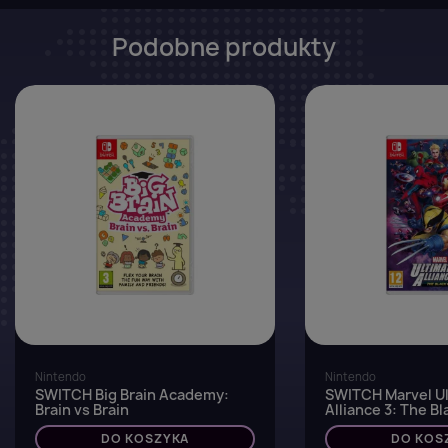
Podobne produkty
favorite_border
Nintendo
Nintendo
SWITCH Big Brain Academy:
SWITCH Marvel U
Brain vs Brain
Alliance 3: The B
DO KOSZYKA
DO KOS