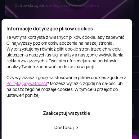
Ostrowski zgodnie z
Regulaminem newslettera.
Informacje dotyczące plików cookies
Ta witryna korzysta z własnych plików cookie, aby zapewnić
Ci najwyższy poziom doświadczenia na naszej stronie .
Informacje

Wykorzystujemy również pliki cookie stron trzecich w celu
ulepszenia naszych usług, analizy a następnie wyświetlania
reklam związanych z Twoimi preferencjami na podstawie
Obsługa klienta

analizy Twoich zachowań podczas nawigacji.
Czy wyrażasz zgodę na stosowanie plików cookies zgodnie z
Szybki kontakt
keyboard_arrow_down
Polityką prywatności
? Możesz wyrazić zgodę na całość lub
na poszczególne rodzaje cookies. W tym celu przejdź do
ustawień poniżej.
2026© itstore.com.pl
Projekt i realizacja:
4Pixel
Zaakceptuj wszystkie
Dostosuj