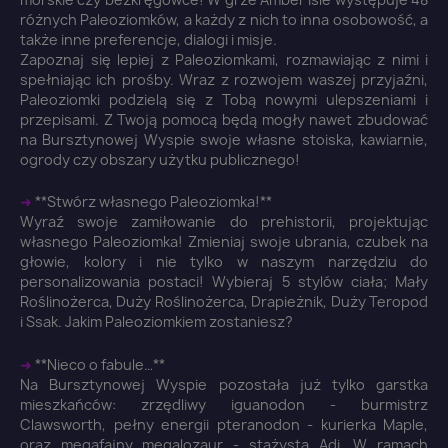
różnych Paleoziomków, a każdy z nich to inna osobowość, a
także inne preferencje, dialogi i misje.
Zapoznaj się lepiej z Paleoziomkami, rozmawiając z nimi i
spełniając ich prośby. Wraz z rozwojem waszej przyjaźni,
Paleoziomki podzielą się z Tobą nowymi ulepszeniami i
przepisami. Z Twoją pomocą będą mogły nawet zbudować
na Bursztynowej Wyspie swoje własne stoiska, kawiarnie,
ogrody czy obszary użytku publicznego!
➜
**Stwórz własnego Paleoziomka!**
Wyraź swoje zamiłowanie do prehistorii, projektując
własnego Paleoziomka! Zmieniaj swoje ubrania, czubek na
głowie, kolory i nie tylko w naszym narzędziu do
personalizowania postaci! Wybieraj 5 stylów ciała; Mały
Roślinożerca, Duży Roślinożerca, Drapieżnik, Duży Teropod
i Ssak. Jakim Paleoziomkiem zostaniesz?
×
Zaloguj się
➜
**Nieco o fabule…**
Na Bursztynowej Wyspie pozostała już tylko garstka
mieszkańców: zrzędliwy iguanodon - burmistrz
You need to be logged in to save products in your
Clawsworth, pełny energii pteranodon - kurierka Maple,
wish list.
oraz megafajny megalozaur - stażysta Adi. W ramach