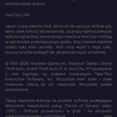
pojedynczego gracza.
Vice City, USA.
Jason i Lucia zawsze czuli, że los im nie sprzyja. Jednak gdy
łatwy skok kończy się katastrofą, poznają najmroczniejsze
oblicze najbardziej słonecznego miasta w Ameryce i trafiają
w sam środek przestępczego spisku, który swoimi mackami
oplata cały stan Leonida. Jeśli chcą wyjść z tego cało,
muszą na sobie polegać tak, jak jeszcze nigdy wcześniej.
© 1997–2026. Rockstar Games Inc. Rockstar Games, Grand
Theft Auto, Grand Theft Auto VI, VI, Vice City, R* i powiązane
z nimi logotypy są znakami towarowymi Take-Two
Interactive Software, Inc. Wszystkie inne znaki i znaki
towarowe należą do ich właścicieli. Wszystkie prawa
zastrzeżone.
Zakup zapewnia licencję na produkt cyfrowy podlegający
Warunkom świadczenia usług (Terms of Service, dalej:
„ToS”) i Polityce prywatności w grze i na stronach
www.rockstargames.com/pl/legal oraz