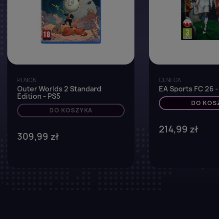
PLAION
CENEGA
Outer Worlds 2 Standard
EA Sports FC 26 -
Edition - PS5
DO KOS
DO KOSZYKA
214,99 zł
309,99 zł