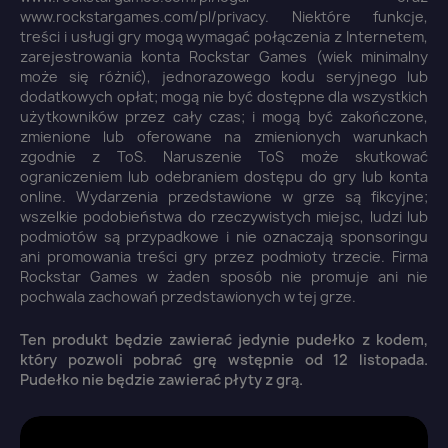
www.rockstargames.com/pl/privacy. Niektóre funkcje,
treści i usługi gry mogą wymagać połączenia z Internetem,
zarejestrowania konta Rockstar Games (wiek minimalny
może się różnić), jednorazowego kodu seryjnego lub
dodatkowych opłat; mogą nie być dostępne dla wszystkich
użytkowników przez cały czas; i mogą być zakończone,
zmienione lub oferowane na zmienionych warunkach
zgodnie z ToS. Naruszenie ToS może skutkować
ograniczeniem lub odebraniem dostępu do gry lub konta
online. Wydarzenia przedstawione w grze są fikcyjne;
wszelkie podobieństwa do rzeczywistych miejsc, ludzi lub
×
podmiotów są przypadkowe i nie oznaczają sponsoringu
Zaloguj się
ani promowania treści gry przez podmioty trzecie. Firma
Rockstar Games w żaden sposób nie promuje ani nie
pochwala zachowań przedstawionych w tej grze.
You need to be logged in to save products in your
wish list.
Ten produkt będzie zawierać jedynie pudełko z kodem,
który pozwoli pobrać grę wstępnie od 12 listopada.
Pudełko nie będzie zawierać płyty z grą.
Anuluj
Zaloguj się