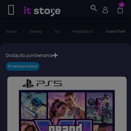
0
search
itstore
Gaming
Gry
PlayStation 5
Grand Theft Aut
favorite_border
Dodaj do porównania
Przedsprzedaż