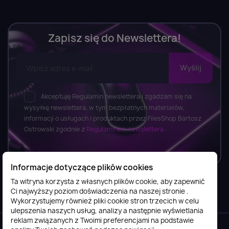
Zapisz się do Newslettera!
Akceptuję Regulamin newslettera i zgadzam się na
wysyłkę newslettera, w tym bezpłatnych materiałów,
informacji o usługach i produktach przez FilesShop Bartosz
Ostrowski zgodnie z
Regulaminem newslettera.
Informacje dotyczące plików cookies
Ta witryna korzysta z własnych plików cookie, aby zapewnić
Ci najwyższy poziom doświadczenia na naszej stronie .
Informacje

Wykorzystujemy również pliki cookie stron trzecich w celu
ulepszenia naszych usług, analizy a następnie wyświetlania
reklam związanych z Twoimi preferencjami na podstawie
Obsługa klienta
