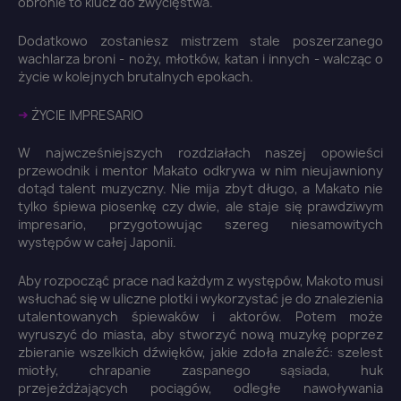
obronie to klucz do zwycięstwa.
You need to be logged in to save products in your
wish list.
Dodatkowo zostaniesz mistrzem stale poszerzanego
wachlarza broni - noży, młotków, katan i innych - walcząc o
życie w kolejnych brutalnych epokach.
➜
ŻYCIE IMPRESARIO
Anuluj
Zaloguj się
W najwcześniejszych rozdziałach naszej opowieści
przewodnik i mentor Makato odkrywa w nim nieujawniony
dotąd talent muzyczny. Nie mija zbyt długo, a Makato nie
tylko śpiewa piosenkę czy dwie, ale staje się prawdziwym
impresario, przygotowując szereg niesamowitych
występów w całej Japonii.
Aby rozpocząć prace nad każdym z występów, Makoto musi
wsłuchać się w uliczne plotki i wykorzystać je do znalezienia
utalentowanych śpiewaków i aktorów. Potem może
wyruszyć do miasta, aby stworzyć nową muzykę poprzez
zbieranie wszelkich dźwięków, jakie zdoła znaleźć: szelest
miotły, chrapanie zaspanego sąsiada, huk
przejeżdżających pociągów, odległe nawoływania