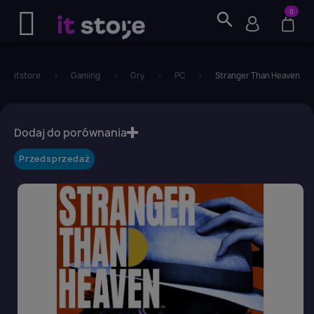
0
search
itstore
Gaming
Gry
PC
Stranger Than Heaven - P
favorite_border
Dodaj do porównania
Przedsprzedaż