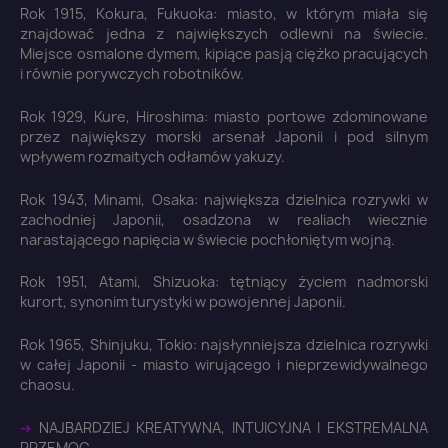
Rok 1915, Kokura, Fukuoka: miasto, w którym miała się
znajdować jedna z największych odlewni na świecie.
Miejsce osmalone dymem, kipiące pasją ciężko pracujących
i równie porywczych robotników.
Rok 1929, Kure, Hiroshima: miasto portowe zdominowane
przez największy morski arsenał Japonii i pod silnym
wpływem rozmaitych odłamów yakuzy.
Rok 1943, Minami, Osaka: największa dzielnica rozrywki w
zachodniej Japonii, osadzona w realiach wiecznie
narastającego napięcia w świecie pochłoniętym wojną.
Rok 1951, Atami, Shizuoka: tętniący życiem nadmorski
kurort, synonim turystyki w powojennej Japonii.
Rok 1965, Shinjuku, Tokio: najsłynniejsza dzielnica rozrywki
w całej Japonii - miasto wirującego i nieprzewidywalnego
chaosu.
➜
NAJBARDZIEJ KREATYWNA, INTUICYJNA I EKSTREMALNA
PRZEMOC