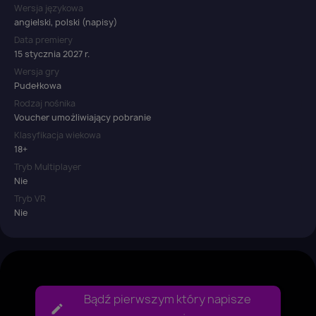
Wersja językowa
angielski, polski (napisy)
Data premiery
15 stycznia 2027 r.
Wersja gry
Pudełkowa
Rodzaj nośnika
Voucher umożliwiający pobranie
Klasyfikacja wiekowa
18+
Tryb Multiplayer
Nie
Tryb VR
Nie
Bądź pierwszym który napisze