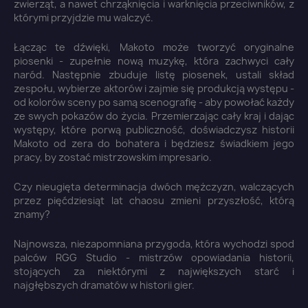
zwierząt, a nawet chrząknięcia i warknięcia przeciwników, z
którymi przyjdzie mu walczyć.
Łącząc te dźwięki, Makoto może tworzyć oryginalne
piosenki - zupełnie nową muzykę, która zachwyci cały
naród. Następnie zbuduje listę piosenek, ustali skład
zespołu, wybierze aktorów i zajmie się produkcją występu -
od kolorów sceny po samą scenografię - aby powołać każdy
ze swych pokazów do życia. Przemierzając cały kraj i dając
występy, które porwą publiczność, doświadczysz historii
Makoto od zera do bohatera i będziesz świadkiem jego
pracy, by zostać mistrzowskim impresario.
Czy nieugięta determinacja dwóch mężczyzn, walczących
przez pięćdziesiąt lat chaosu zmieni przyszłość, którą
znamy?
Najnowsza, niezapomniana przygoda, która wychodzi spod
palców RGG Studio - mistrzów opowiadania historii,
stojących za niektórymi z największych starć i
najgłębszych dramatów w historii gier.