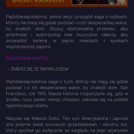
Pięćdziesięcioletnia, pełna akcji i przygód saga o ludziach,
którzy nie mają się gdzie podziać i o ich desperackiej walce,
by znaleźć dom. Stosuj ekstremalną przemoc, aby
przetrwać i wykorzystaj swe muzyczne talenty, aby
prowadzić karierę w pięciu miastach i epokach
współczesnej Japonii.
Kluczowe cechy:
➜
ZMIERZ SIĘ ZE SWYM LOSEM
Pięćdziesięcioletnia saga o tych, którzy nie mają się gdzie
podziać i o ich desperackiej walce, by znaleźć dom. San
Francisco, rok 1915. Nasza historia rozpoczyna się, gdy w
środku nocy pełen młody chłopiec zakrada się na pokład
tajemniczego statku.
Nazywa się Makoto Daito. Ten syn Amerykanina i Japonki
zna jedynie świat surowych prześladowań - okrutny los,
który spotkał go wyłącznie ze względu na jego azjatyckie