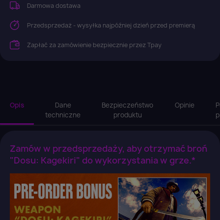
Darmowa dostawa
Przedsprzedaż - wysyłka najpóźniej dzień przed premierą
Zapłać za zamówienie bezpiecznie przez Tpay
Opis
Dane
Bezpieczeństwo
Opinie
P
techniczne
produktu
p
Zamów w przedsprzedaży, aby otrzymać broń
"Dosu: Kagekiri" do wykorzystania w grze.*