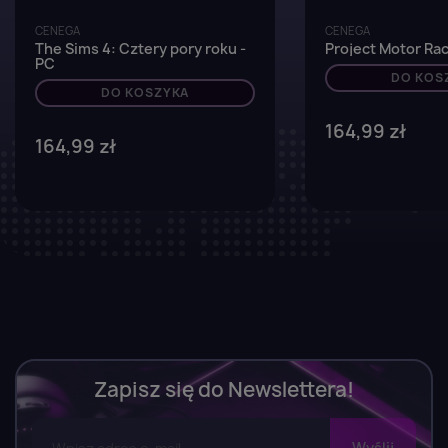
CENEGA
CENEGA
The Sims 4: Cztery pory roku -
Project Motor Rac
PC
DO KOS
DO KOSZYKA
164,99 zł
164,99 zł
Zapisz się do Newslettera!