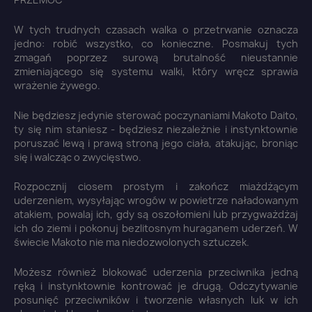
W tych trudnych czasach walka o przetrwanie oznacza
jedno: robić wszystko, co konieczne. Posmakuj tych
zmagań poprzez surową brutalność nieustannie
zmieniającego się systemu walki, który wręcz sprawia
wrażenie żywego.
Nie będziesz jedynie sterować poczynaniami Makoto Daito,
ty się nim staniesz - będziesz niezależnie i instynktownie
poruszać lewą i prawą stroną jego ciała, atakując, broniąc
się i walcząc o zwycięstwo.
Rozpocznij ciosem prostym i zakończ miażdżącym
uderzeniem, wysyłając wrogów w powietrze naładowanym
atakiem, powalaj ich, gdy są oszołomieni lub przygważdżaj
ich do ziemi i pokonuj bezlitosnym huraganem uderzeń. W
świecie Makoto nie ma niedozwolonych sztuczek.
×
Możesz również blokować uderzenia przeciwnika jedną
Zaloguj się
ręką i instynktownie kontrować je drugą. Odczytywanie
posunięć przeciwników i tworzenie własnych luk w ich