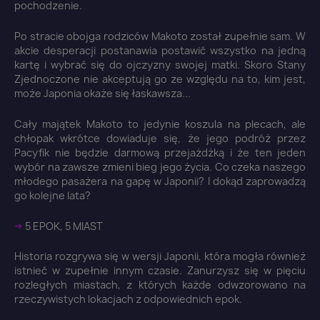
pochodzenie.
Po stracie obojga rodziców Makoto został zupełnie sam. W
akcie desperacji postanawia postawić wszystko na jedną
kartę i wybrać się do ojczyzny swojej matki. Skoro Stany
Zjednoczone nie akceptują go ze względu na to, kim jest,
może Japonia okaże się łaskawsza...
Cały majątek Makoto to jedynie koszula na plecach, ale
chłopak wkrótce dowiaduje się, że jego podróż przez
Pacyfik nie będzie darmową przejażdżką i że ten jeden
wybór na zawsze zmieni bieg jego życia. Co czeka naszego
młodego pasażera na gapę w Japonii? I dokąd zaprowadzą
go kolejne lata?
➜
5 EPOK, 5 MIAST
Historia rozgrywa się w wersji Japonii, która mogła również
istnieć w zupełnie innym czasie. Zanurzysz się w pięciu
rozległych miastach, z których każde odwzorowano na
rzeczywistych lokacjach z odpowiednich epok.