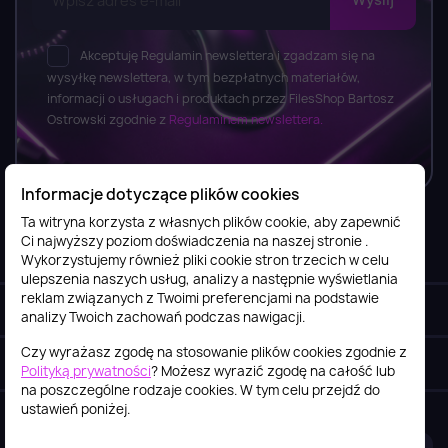
Akceptuję Regulamin newslettera i zgadzam się na
wysyłkę newslettera, w tym bezpłatnych materiałów,
informacji o usługach i produktach przez FilesShop Bartosz
Ostrowski zgodnie z
Regulaminem newslettera.
Informacje dotyczące plików cookies
Ta witryna korzysta z własnych plików cookie, aby zapewnić
Ci najwyższy poziom doświadczenia na naszej stronie .
Informacje

Wykorzystujemy również pliki cookie stron trzecich w celu
ulepszenia naszych usług, analizy a następnie wyświetlania
reklam związanych z Twoimi preferencjami na podstawie
Obsługa klienta

analizy Twoich zachowań podczas nawigacji.
Czy wyrażasz zgodę na stosowanie plików cookies zgodnie z
Szybki kontakt
keyboard_arrow_down
Polityką prywatności
? Możesz wyrazić zgodę na całość lub
na poszczególne rodzaje cookies. W tym celu przejdź do
ustawień poniżej.