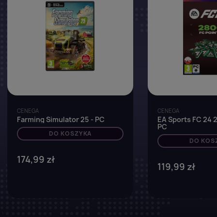
CENEGA
CENEGA
Farming Simulator 25 - PC
EA Sports FC 24 2
PC
DO KOSZYKA
DO KOS
174,99 zł
119,99 zł