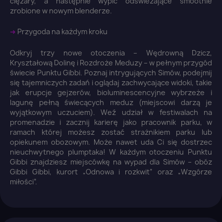
ciężary, a następnie wypić odświeżające smoothie
Anuluj
Zaloguj się
zrobione w nowym blenderze.
➜
Przygoda na każdym kroku
Odkryj trzy nowe otoczenia – Wędrowną Dzicz,
Kryształową Dolinę i Rozdroże Meduzy – w pełnym przygód
świecie Punktu Gibbi. Poznaj intrygujących Simów, podejmij
się tajemniczych zadań i oglądaj zachwycające widoki, takie
jak erupcje gejzerów, bioluminescencyjne wybrzeże i
lagunę pełną świecących meduz (miejscowi darzą je
wyjątkowym uczuciem). Weź udział w festiwalach na
promenadzie i zacznij karierę jako pracownik parku, w
ramach której możesz zostać strażnikiem parku lub
opiekunem obozowym. Może nawet uda Ci się dostrzec
nieuchwytnego plumptaka! W każdym otoczeniu Punktu
Gibbi znajdziesz miejscówkę na wypad dla Simów – obóz
Gibbi Gibbi, kurort „Odnowa i rozkwit” oraz „Wzgórze
miłości”.