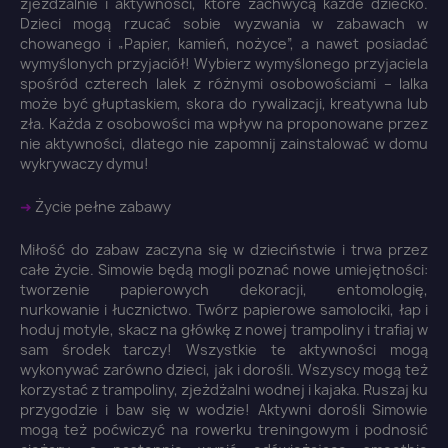
zjeżdżalnie i aktywności, które zachwycą każde dziecko.
Dzieci mogą rzucać sobie wyzwania w zabawach w
chowanego i „Papier, kamień, nożyce”, a nawet posiadać
wymyślonych przyjaciół! Wybierz wymyślonego przyjaciela
spośród czterech lalek z różnymi osobowościami – lalka
może być głuptaskiem, skora do rywalizacji, kreatywna lub
zła. Każda z osobowości ma wpływ na proponowane przez
nie aktywności, dlatego nie zapomnij zainstalować w domu
wykrywaczy dymu!
➜
Życie pełne zabawy
Miłość do zabaw zaczyna się w dzieciństwie i trwa przez
×
całe życie. Simowie będą mogli poznać nowe umiejętności:
Zaloguj się
tworzenie papierowych dekoracji, entomologię,
nurkowanie i łucznictwo. Twórz papierowe samolociki, łap i
hoduj motyle, skacz na główkę z nowej trampoliny i trafiaj w
You need to be logged in to save products in your
sam środek tarczy! Wszystkie te aktywności mogą
wish list.
wykonywać zarówno dzieci, jak i dorośli. Wszyscy mogą też
korzystać z trampoliny, zjeżdżalni wodnej i kajaka. Ruszaj ku
przygodzie i baw się w wodzie! Aktywni dorośli Simowie
mogą też poćwiczyć na rowerku treningowym i podnosić