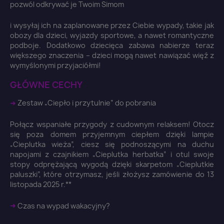
pozwól odkrywać je Twoim Simom
i wysyłaj ich na zaplanowane przez Ciebie wypady, takie jak
obozy dla dzieci, wyjazdy sportowe, a nawet romantyczne
podboje. Dodatkowo dziecięca zabawa nabierze teraz
większego znaczenia – dzieci mogą nawet nawiązać więź z
wymyślonymi przyjaciółmi!
GŁÓWNE CECHY
➜
Zestaw „Ciepło i przytulnie” do pobrania
Połącz wspaniałe przygody z cudownym relaksem! Otocz
się poza domem przyjemnym ciepłem dzięki lampie
„Cieplutka wieża”, ciesz się podnoszącymi na duchu
napojami z czajnikiem „Cieplutka herbatka” i otul swoje
stopy odprężającą wygodą dzięki skarpetom „Cieplutkie
paluszki”, które otrzymasz, jeśli złożysz zamówienie do 13
listopada 2025 r.**
➜
Czas na wypad wakacyjny?