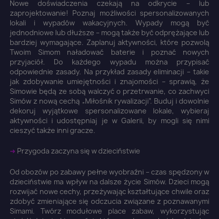
Nowe doświadczenia czekają na odkrycie – lub
zaprojektowanie! Poznaj możliwości spersonalizowanych
lokali i wypadów wakacyjnych. Wypady mogą być
jednodniowe lub dłuższe – mogą także być odprężające lub
bardziej wymagające. Zaplanuj aktywności, które pozwolą
Twoim Simom naładować baterie i poznać nowych
przyjaciół. Do każdego wypadu można przypisać
odpowiednie zasady. Na przykład zasady eliminacji – takie
jak zdobywanie umiejętności i znajomości – sprawią, że
Simowie będą ze sobą walczyć o przetrwanie, co zachwyci
Simów z nową cechą „Miłośnik rywalizacji”. Buduj i dowolnie
dekoruj wyjątkowe spersonalizowane lokale, wybieraj
aktywności i udostępniaj je w Galerii, by mogli się nimi
cieszyć także inni gracze.
➜
Przygoda zaczyna się w dzieciństwie
Od obozów po zabawy pełne wyobraźni – czas spędzony w
dzieciństwie ma wpływ na dalsze życie Simów. Dzieci mogą
rozwijać nowe cechy, przeżywając kształtujące chwile oraz
zdobyć zmieniające się odczucia związane z poznawanymi
Simami. Twórz modułowe place zabaw, wykorzystując