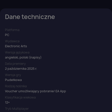
Dane techniczne
Platforma
PC
Wydawca
Electronic Arts
Wersja językowa
angielski, polski (napisy)
Data premiery
2 października 2025 r.
Wersja gry
Pudełkowa
Rodzaj nośnika
Voucher umożliwiający pobranie/ EA App
Klasyfikacja wiekowa
12+
Tryb Multiplayer