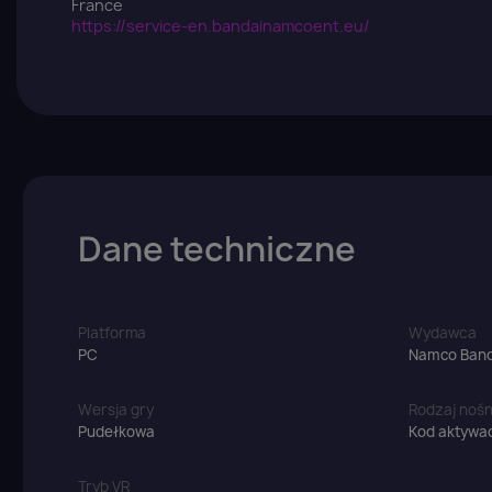
France
https://service-en.bandainamcoent.eu/
Dane techniczne
Platforma
Wydawca
PC
Namco Band
Wersja gry
Rodzaj nośn
Pudełkowa
Kod aktywac
Tryb VR