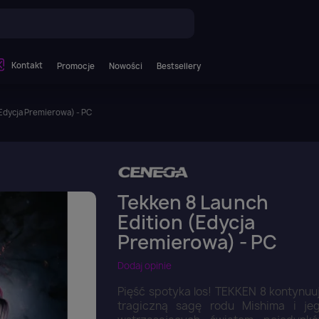
Kontakt
Promocje
Nowości
Bestsellery
(Edycja Premierowa) - PC
Tekken 8 Launch
Edition (Edycja
Premierowa) - PC
Dodaj opinie
Pięść spotyka los! TEKKEN 8 kontynuu
tragiczną sagę rodu Mishima i je