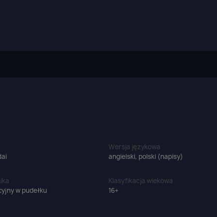
Wersja językowa
ai
angielski, polski (napisy)
ika
Klasyfikacja wiekowa
yjny w pudełku
16+