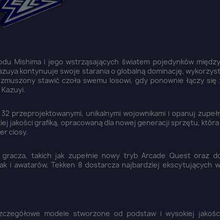
rodu Mishima i jego wstrząsających światem pojedynków między
zuya kontynuuje swoje starania o globalną dominację, wykorzyst
t zmuszony stawić czoła swemu losowi, gdy ponownie łączy się
 Kazuyi.
 z 32 przeprojektowanymi, unikalnymi wojownikami i opanuj zupe
ej jakości grafiką, opracowaną dla nowej generacji sprzętu, któr
r ciosy.
 gracza, takich jak zupełnie nowy tryb Arcade Quest oraz d
ak i awatarów, Tekken 8 dostarcza najbardziej ekscytujących 
zczegółowe modele stworzone od podstaw i wysokiej jakości