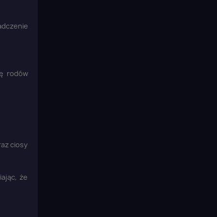
adczenie
gę rodów
az ciosy
×
ając, że