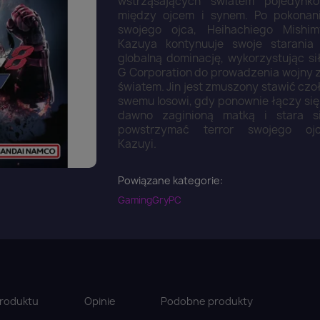
wstrząsających światem pojedynk
między ojcem i synem. Po pokonan
swojego ojca, Heihachiego Mishim
Kazuya kontynuuje swoje starania
globalną dominację, wykorzystując si
G Corporation do prowadzenia wojny 
światem. Jin jest zmuszony stawić czo
swemu losowi, gdy ponownie łączy się
dawno zaginioną matką i stara s
powstrzymać terror swojego oj
Kazuyi.
Powiązane kategorie:
Gaming
Gry
PC
roduktu
Opinie
Podobne produkty