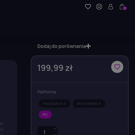
favorite_border
0
Dodaj do porównania
199,99 zł
favorite_border
Platforma
PlayStation 5
Xbox Series X
PC
je
go