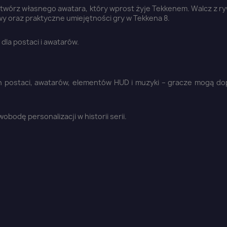
twórz własnego awatara, który wprost żyje Tekkenem. Walcz z ry
wy oraz praktyczne umiejętności gry w Tekkena 8.
Anuluj
Zaloguj się
la postaci i awatarów.
ch postaci, awatarów, elementów HUD i muzyki – gracze mogą d
odę personalizacji w historii serii.