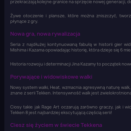
przekraczają kolejne granice na sprzęcie nowej generacji, d
Żywe otoczenie i plansze, które można zniszczyć, twor
płynące z gry.
Nowa gra, nowa rywalizacja
Seria z najdłużej kontynuowaną fabułą w historii gier w
Mishima i Kazama opowiadając historię, która dzieje się 6 m
Historia rozwoju i determinacji Jina Kazamy to początek no
Porywające i widowiskowe walki
Nowy system walki, Heat, wzmacnia agresywną naturę walk,
znane z serii Tekken. Intensywność walk jest zwielokrotnio
Z
Ciosy takie jak Rage Art oczarują zarówno graczy, jak i 
Tekken 8 jest najbardziej ekscytującą częścią serii!
Yo
Ciesz się życiem w świecie Tekkena