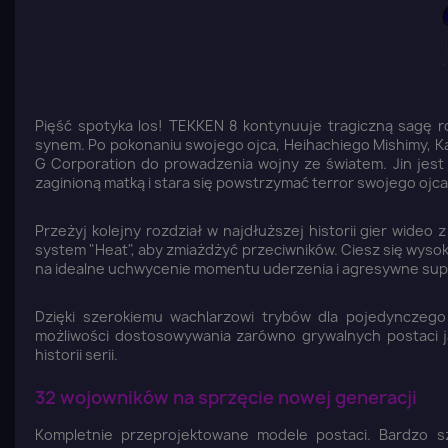
Pięść spotyka los! TEKKEN 8 kontynuuje tragiczną sagę 
synem. Po pokonaniu swojego ojca, Heihachiego Mishimy, Ka
G Corporation do prowadzenia wojny ze światem. Jin jes
zaginioną matką i stara się powstrzymać terror swojego ojca
Przeżyj kolejny rozdział w najdłuższej historii gier wideo
system "Heat", aby zmiażdżyć przeciwników. Ciesz się wysoki
na idealne uchwycenie momentu uderzenia i agresywne supe
Dzięki szerokiemu wachlarzowi trybów dla pojedynczego
możliwości dostosowywania zarówno grywalnych postaci j
historii serii.
32 wojowników na sprzęcie nowej generacji
Kompletnie przeprojektowane modele postaci. Bardzo s