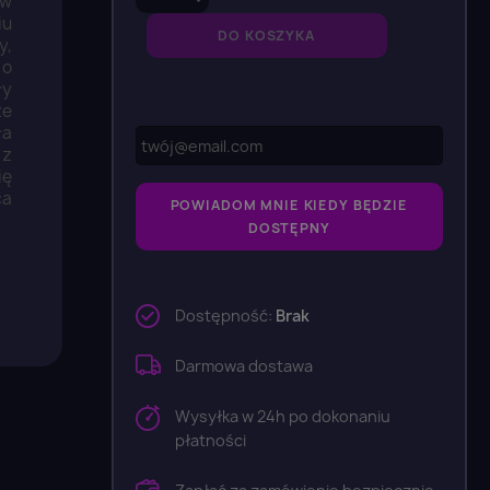
ów
iu
DO KOSZYKA
y,
 o
ły
ze
ła
 z
ię
ca
POWIADOM MNIE KIEDY BĘDZIE
DOSTĘPNY
Dostępność:
Brak
Darmowa dostawa
Wysyłka w 24h po dokonaniu
płatności