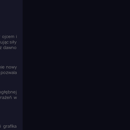
 ojcem i
ując siły
 z dawno
łnie nowy
a pozwala
ogłębnej
wrażeń w
 grafika