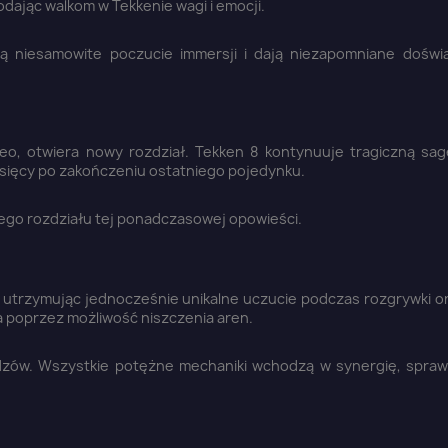
odając walkom w Tekkenie wagi i emocji.
zą niesamowite poczucie immersji i dają niezapomniane doświ
ideo, otwiera nowy rozdział. Tekken 8 kontynuuje tragiczną sa
iesięcy po zakończeniu ostatniego pojedynku.
wego rozdziału tej ponadczasowej opowieści.
 utrzymując jednocześnie unikalne uczucie podczas rozgrywki or
na poprzez możliwość niszczenia aren.
aloguj się
widzów. Wszystkie potężne mechaniki wchodzą w synergię, sprawi
u need to be logged in to save products in your wish list.