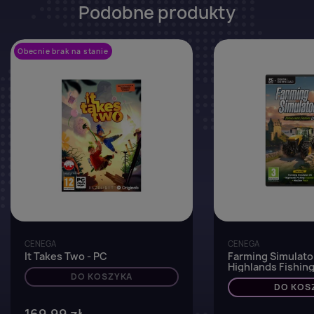
Podobne produkty
Obecnie brak na stanie
favorite_border
CENEGA
CENEGA
It Takes Two - PC
Farming Simulato
Highlands Fishing
DO KOSZYKA
DO KOS