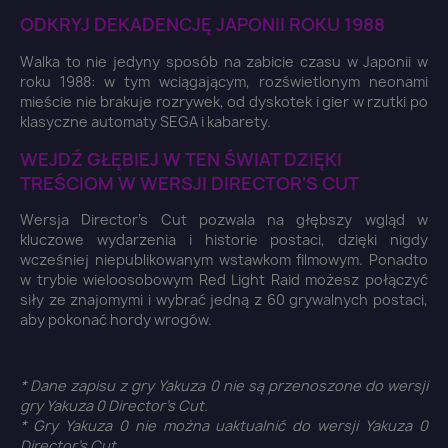
ODKRYJ DEKADENCJĘ JAPONII ROKU 1988
Walka to nie jedyny sposób na zabicie czasu w Japonii w
roku 1988: w tym wciągającym, rozświetlonym neonami
mieście nie brakuje rozrywek, od dyskotek i gier w rzutki po
klasyczne automaty SEGA i kabarety.
WEJDŹ GŁĘBIEJ W TEN ŚWIAT DZIĘKI
TREŚCIOM W WERSJI DIRECTOR'S CUT
Wersja Director's Cut pozwala na głębszy wgląd w
kluczowe wydarzenia i historie postaci, dzięki nigdy
wcześniej niepublikowanym wstawkom filmowym. Ponadto
w trybie wieloosobowym Red Light Raid możesz połączyć
siły ze znajomymi i wybrać jedną z 60 grywalnych postaci,
aby pokonać hordy wrogów.
×
Zaloguj się
* Dane zapisu z gry Yakuza 0 nie są przenoszone do wersji
You need to be logged in to save products in your
gry Yakuza 0 Director's Cut.
wish list.
* Gry Yakuza 0 nie można uaktualnić do wersji Yakuza 0
Director's Cut.