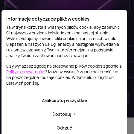
Informacje dotyczące plików cookies
Ta witryna korzysta z własnych plików cookie, aby zapewnić
Ci najwyższy poziom doświadczenia na naszej stronie .
Informacje

Wykorzystujemy również pliki cookie stron trzecich w celu
ulepszenia naszych usług, analizy a następnie wyświetlania
reklam związanych z Twoimi preferencjami na podstawie
Obsługa klienta

analizy Twoich zachowań podczas nawigacji.
Czy wyrażasz zgodę na stosowanie plików cookies zgodnie z
Szybki kontakt
keyboard_arrow_down
Polityką prywatności
? Możesz wyrazić zgodę na całość lub
na poszczególne rodzaje cookies. W tym celu przejdź do
ustawień poniżej.
2026© itstore.com.pl
Projekt i realizacja:
4Pixel
Zaakceptuj wszystkie
Dostosuj
Odrzuć