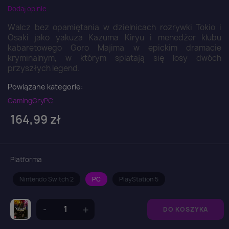
Dodaj opinie
Walcz bez opamiętania w dzielnicach rozrywki Tokio i
Osaki jako yakuza Kazuma Kiryu i menedżer klubu
kabaretowego Goro Majima w epickim dramacie
kryminalnym, w którym splatają się losy dwóch
przyszłych legend.
Powiązane kategorie:
Gaming
Gry
PC
164,99 zł
Platforma
Nintendo Switch 2
PC
PlayStation 5
DO KOSZYKA