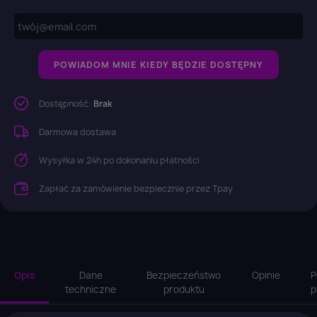
POWIADOM MNIE KIEDY BĘDZIE DOSTĘPNY
Dostępność:
Brak
Darmowa dostawa
Wysyłka w 24h po dokonaniu płatności
Zapłać za zamówienie bezpiecznie przez Tpay
Opis
Dane
Bezpieczeństwo
Opinie
P
techniczne
produktu
p