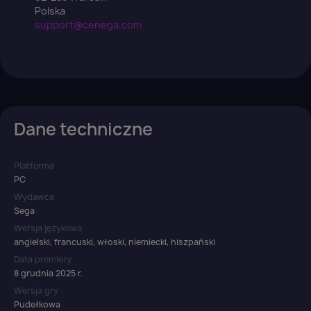
Polska
support@cenega.com
Dane techniczne
Platforma
PC
Wydawca
Sega
Wersja językowa
angielski, francuski, włoski, niemiecki, hiszpański
Data premiery
8 grudnia 2025 r.
Wersja gry
Pudełkowa