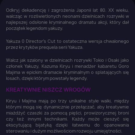
Odkryj dekadencję i zagrożenia Japonii lat 80. XX wieku,
walcząc w rozświetlonych neonami dzielnicach rozrywki w
najlepszej odsłonie kryminalnego dramatu akcji, który dał
początek legendom yakuzy.
Yakuza 0 Director's Cut to ostateczna wersja chwalonego
przez krytyków prequela serii Yakuza.
Walcz jak szalony w dzielnicach rozrywki Tokio i Osaki jako
członek Yakuzy, Kazuma Kiryu i menadżer kabaretu Goro
Majima w epickim dramacie kryminalnym o splatających się
losach, dzięki którym powstały legendy.
KREATYWNIE NISZCZ WROGÓW
Kiryu i Majima mają po trzy unikalne style walki, między
którymi mogą się dynamicznie przełączać, aby kreatywnie
miażdżyć czaszki za pomocą pięści, prowizorycznej broni
czy też innymi technikami. Każdy może cieszyć się
ekscytującą bijatyką dzięki łatwemu do opanowania
sterowaniu i dużym możliwościom rozwoju umiejętności.