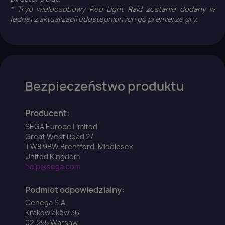
* Tryb wieloosobowy Red Light Raid zostanie dodany w
jednej z aktualizacji udostępnionych po premierze gry.
Anuluj
Zaloguj się
Bezpieczeństwo produktu
Producent:
SEGA Europe Limited
Great West Road 27
TW8 9BW Brentford, Middlesex
United Kingdom
help@sega.com
Podmiot odpowiedzialny:
Cenega S.A.
Krakowiaków 36
02-255 Warsaw