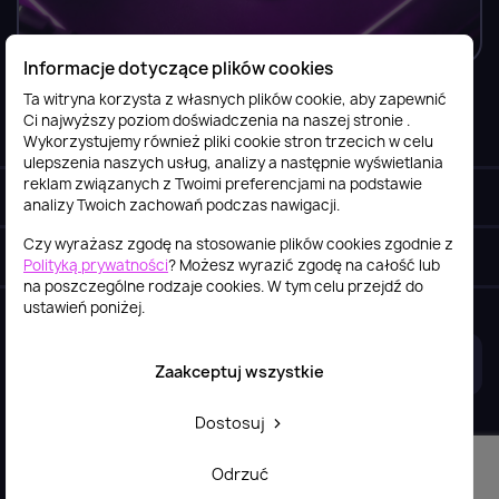
Informacje dotyczące plików cookies
Ta witryna korzysta z własnych plików cookie, aby zapewnić
Ci najwyższy poziom doświadczenia na naszej stronie .
Informacje

Wykorzystujemy również pliki cookie stron trzecich w celu
ulepszenia naszych usług, analizy a następnie wyświetlania
reklam związanych z Twoimi preferencjami na podstawie
Obsługa klienta

analizy Twoich zachowań podczas nawigacji.
Czy wyrażasz zgodę na stosowanie plików cookies zgodnie z
Szybki kontakt
keyboard_arrow_down
Polityką prywatności
? Możesz wyrazić zgodę na całość lub
na poszczególne rodzaje cookies. W tym celu przejdź do
ustawień poniżej.
2026© itstore.com.pl
Projekt i realizacja:
4Pixel
Zaakceptuj wszystkie
Dostosuj
Odrzuć