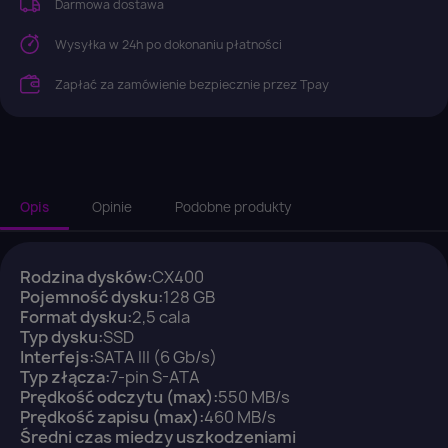
Darmowa dostawa
Wysyłka w 24h po dokonaniu płatności
Zapłać za zamówienie bezpiecznie przez Tpay
Opis
Opinie
Podobne produkty
Rodzina dysków:
CX400
Pojemność dysku:
128 GB
Format dysku:
2,5 cala
×
Zaloguj się
Typ dysku:
SSD
Interfejs:
SATA III (6 Gb/s)
Typ złącza:
7-pin S-ATA
You need to be logged in to save products in your
Prędkość odczytu (max):
550 MB/s
wish list.
Prędkość zapisu (max):
460 MB/s
Średni czas miedzy uszkodzeniami