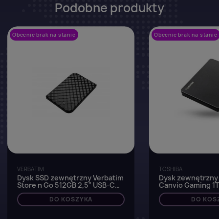
Podobne produkty
Obecnie brak na stanie
favorite_border
Obecnie brak na stanie
VERBATIM
TOSHIBA
Dysk SSD zewnętrzny Verbatim
Dysk zewnętrzny
Store n Go 512GB 2,5" USB-C
Canvio Gaming 1T
3.2 Gen 1 czarny
Gen 1 Black
DO KOSZYKA
DO KOS