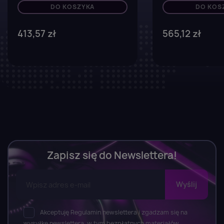
DO KOSZYKA
DO KOS
413,57 zł
565,12 zł
Zapisz się do Newslettera!
Akceptuję Regulamin newslettera i zgadzam się na
wysyłkę newslettera, w tym bezpłatnych materiałów,