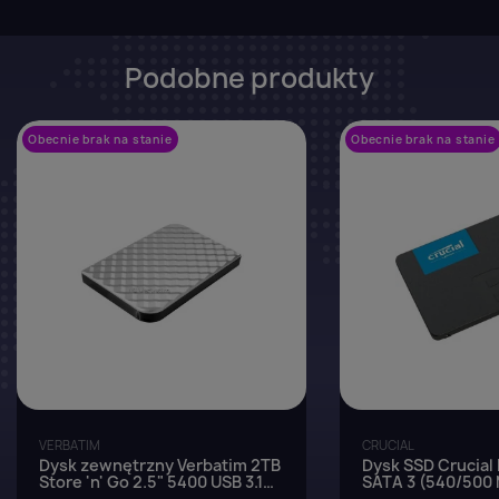
Podobne produkty
Obecnie brak na stanie
favorite_border
Obecnie brak na stanie
VERBATIM
CRUCIAL
Dysk zewnętrzny Verbatim 2TB
Dysk SSD Crucial
Store 'n' Go 2.5" 5400 USB 3.1
SATA 3 (540/500 
srebrny
NAND, 7mm