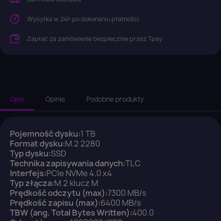
Wysyłka w 24h po dokonaniu płatności
Zapłać za zamówienie bezpiecznie przez Tpay
Opis
Opinie
Podobne produkty
Pojemność dysku:
1 TB
Format dysku:
M.2 2280
Typ dysku:
SSD
Technika zapisywania danych:
TLC
×
Interfejs:
PCIe NVMe 4.0 x4
Zaloguj się
Typ złącza:
M.2 klucz M
Prędkość odczytu (max):
7300 MB/s
Prędkość zapisu (max):
6400 MB/s
You need to be logged in to save products in your
TBW (ang. Total Bytes Written):
400.0
wish list.