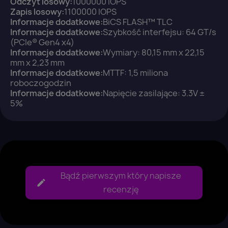
Odczyt losowy:
1000000 IOPS
Zapis losowy:
1100000 IOPS
Informacje dodatkowe:
BiCS FLASH™ TLC
Informacje dodatkowe:
Szybkość interfejsu: 64 GT/s
(PCIe® Gen4 x4)
Anuluj
Zaloguj się
Informacje dodatkowe:
Wymiary: 80,15 mm x 22,15
mm x 2,23 mm
Informacje dodatkowe:
MTTF: 1,5 miliona
roboczogodzin
Informacje dodatkowe:
Napięcie zasilające: 3.3V ±
5%
Bądź pierwszym który napisze
recenzję