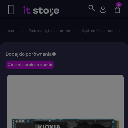
0
search
itstore
Podzespoły komputerowe
Dyski do Komputera
D
favorite_border
Dodaj do porównania
Obecnie brak na stanie