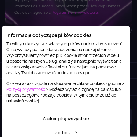
informacji o usługach i produktach przez FilesShop Bartosz
Ostrowski zgodnie z
Regulaminem newslettera.
Informacje dotyczące plików cookies
Ta witryna korzysta z własnych plików cookie, aby zapewnić
Ci najwyższy poziom doświadczenia na naszej stronie .
Informacje

Wykorzystujemy również pliki cookie stron trzecich w celu
ulepszenia naszych usług, analizy a następnie wyświetlania
reklam związanych z Twoimi preferencjami na podstawie
Obsługa klienta

analizy Twoich zachowań podczas nawigacji.
Czy wyrażasz zgodę na stosowanie plików cookies zgodnie z
Szybki kontakt
keyboard_arrow_down
Polityką prywatności
? Możesz wyrazić zgodę na całość lub
na poszczególne rodzaje cookies. W tym celu przejdź do
ustawień poniżej.
2026© itstore.com.pl
Projekt i realizacja:
4Pixel
Zaakceptuj wszystkie
Dostosuj