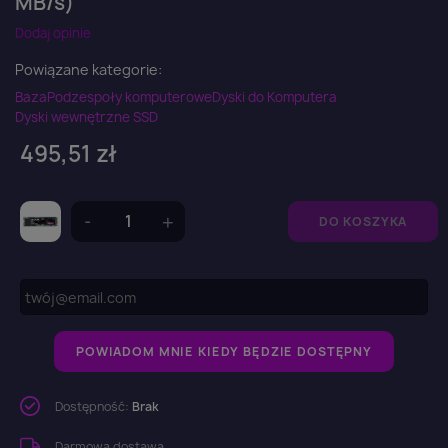
MB/s)
Dodaj opinie
Powiązane kategorie:
Baza
Podzespoły komputerowe
Dyski do Komputera
Dyski wewnętrzne SSD
495,51 zł
DO KOSZYKA
POWIADOM MNIE KIEDY BĘDZIE DOSTĘPNY
Dostępność:
Brak
Darmowa dostawa