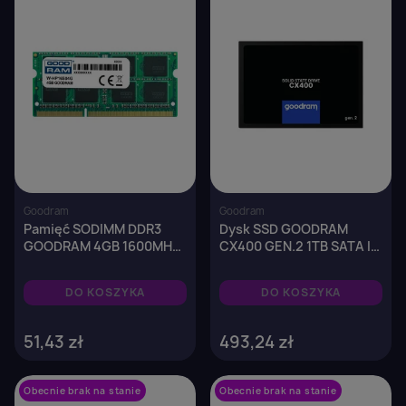
Goodram
Goodram
Pamięć SODIMM DDR3
Dysk SSD GOODRAM
GOODRAM 4GB 1600MHz
CX400 GEN.2 1TB SATA III
ded. do HP (W-
2,5" (550/500 MB/s) 7mm
HP16S04G)
DO KOSZYKA
DO KOSZYKA
51,43 zł
493,24 zł
Obecnie brak na stanie
favorite_border
Obecnie brak na stanie
favorite_border