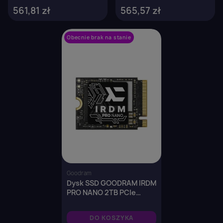
561,81 zł
565,57 zł
Obecnie brak na stanie
favorite_border
Goodram
Dysk SSD GOODRAM IRDM
PRO NANO 2TB PCIe
NVMe Gen 4x4 M.2 2230
(7300/6000 MB/s) 3D
DO KOSZYKA
NAND