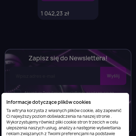
1 042,23 zł
Zapisz się do Newslettera!
Akceptuję Regulamin newslettera i zgadzam się na
wysyłkę newslettera, w tym bezpłatnych materiałów,
Informacje dotyczące plików cookies
informacji o usługach i produktach przez FilesShop Bartosz
Ta witryna korzysta z własnych plików cookie, aby zapewnić
Ostrowski zgodnie z
Regulaminem newslettera.
Ci najwyższy poziom doświadczenia na naszej stronie .
Wykorzystujemy również pliki cookie stron trzecich w celu
ulepszenia naszych usług, analizy a następnie wyświetlania
reklam związanych z Twoimi preferencjami na podstawie