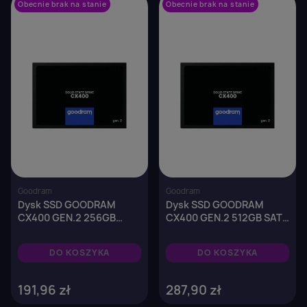
Obecnie brak na stanie
favorite_border
Obecnie brak na stanie
favorite_border
Goodram
Goodram
Dysk SSD GOODRAM
Dysk SSD GOODRAM
CX400 GEN.2 256GB
CX400 GEN.2 512GB SATA
SATA III 2,5" (550/480
III 2,5" (550/500 MB/s)
MB/s) 7mm
7mm
DO KOSZYKA
DO KOSZYKA
191,96 zł
287,90 zł