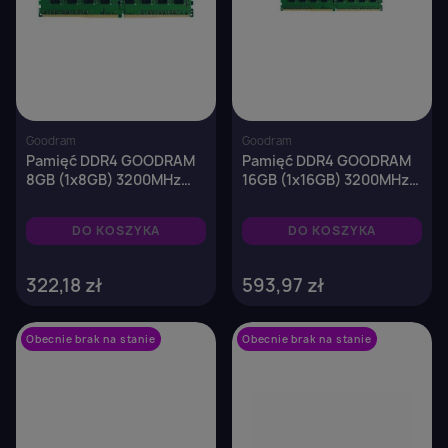
Goodram
Goodram
Pamięć DDR4 GOODRAM
Pamięć DDR4 GOODRAM
8GB (1x8GB) 3200MHz
16GB (1x16GB) 3200MHz
CL22 1024x8
CL22 1,2V 1024x8
DO KOSZYKA
DO KOSZYKA
322,18 zł
593,97 zł
Obecnie brak na stanie
favorite_border
Obecnie brak na stanie
favorite_border