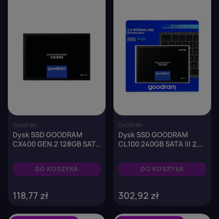
×
Zaloguj się
You need to be logged in to save products in your
wish list.
Anuluj
Zaloguj się
Goodram
Goodram
Dysk SSD GOODRAM
Dysk SSD GOODRAM
CX400 GEN.2 128GB SATA
CL100 240GB SATA III 2,5"
III 2,5" (550/460 MB/s)
GEN.3 (520/400 MB/s)
7mm
7mm
DO KOSZYKA
DO KOSZYKA
118,77 zł
302,92 zł