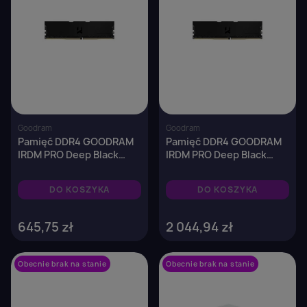
Goodram
Goodram
Pamięć DDR4 GOODRAM
Pamięć DDR4 GOODRAM
IRDM PRO Deep Black
IRDM PRO Deep Black
16GB (1x16GB) 3600MHz
32GB (2x16GB) 3600MHz
CL18 1,35V Black
CL18 1,35V Black
DO KOSZYKA
DO KOSZYKA
645,75 zł
2 044,94 zł
Obecnie brak na stanie
favorite_border
Obecnie brak na stanie
favorite_border