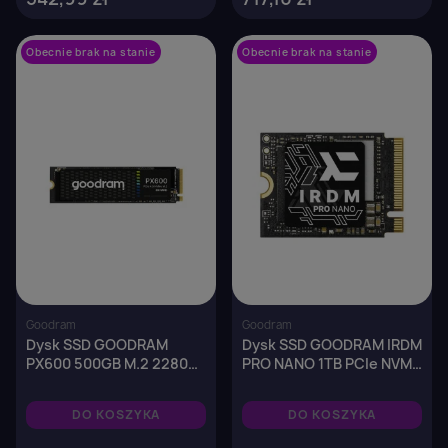
Obecnie brak na stanie
favorite_border
Obecnie brak na stanie
favorite_border
Goodram
Goodram
Dysk SSD GOODRAM
Dysk SSD GOODRAM IRDM
PX600 500GB M.2 2280
PRO NANO 1TB PCIe NVMe
PCIe NVMe (4700/1700
Gen 4x4 M.2 2230
MB/s)
(7300/6000 MB/s) 3D
DO KOSZYKA
DO KOSZYKA
NAND