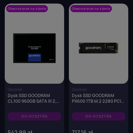
Obecnie brak na stanie
favorite_border
Obecnie brak na stanie
favorite_border
Goodram
Goodram
Dysk SSD GOODRAM
Dysk SSD GOODRAM
CL100 960GB SATA III 2,5"
PX600 1TB M.2 2280 PCIe
GEN.3 (540/460 MB/s)
NVMe (5000/3200 MB/s)
7mm
DO KOSZYKA
DO KOSZYKA
542,99 zł
717,16 zł