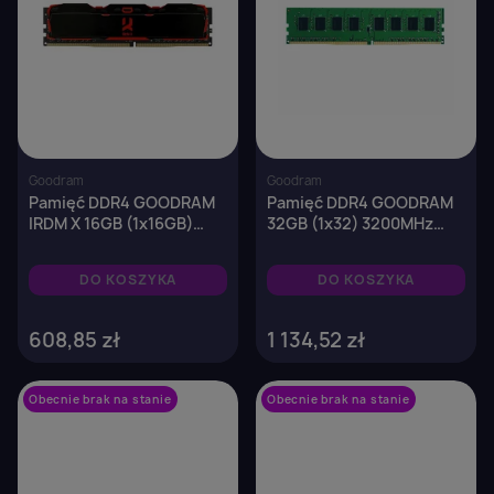
Goodram
Goodram
Pamięć DDR4 GOODRAM
Pamięć DDR4 GOODRAM
IRDM X 16GB (1x16GB)
32GB (1x32) 3200MHz
3200MHz CL16 1,35V
CL22 1.2V
1024x8 Black
DO KOSZYKA
DO KOSZYKA
608,85 zł
1 134,52 zł
Obecnie brak na stanie
favorite_border
Obecnie brak na stanie
favorite_border