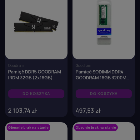
Goodram
Goodram
Pamięć DDR5 GOODRAM
Pamięć SODIMM DDR4
IRDM 32GB (2x16GB)
GOODRAM 16GB 3200MHz
6000MHz CL30
CL22
DO KOSZYKA
DO KOSZYKA
2 103,74 zł
497,53 zł
Obecnie brak na stanie
favorite_border
Obecnie brak na stanie
favorite_border