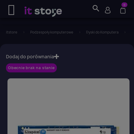
0
search
itstore
Podzespoły komputerowe
Dyski do Komputera
D
favorite_border
Dodaj do porównania
Obecnie brak na stanie