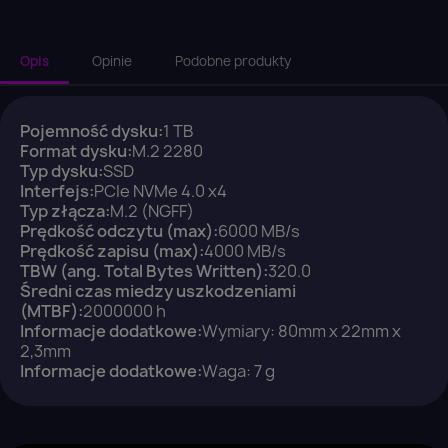
Opis
Opinie
Podobne produkty
Pojemność dysku:
1 TB
Format dysku:
M.2 2280
Typ dysku:
SSD
Interfejs:
PCIe NVMe 4.0 x4
×
Typ złącza:
M.2 (NGFF)
Zaloguj się
Prędkość odczytu (max):
6000 MB/s
Prędkość zapisu (max):
4000 MB/s
TBW (ang. Total Bytes Written):
320.0
You need to be logged in to save products in your
Średni czas miedzy uszkodzeniami
wish list.
(MTBF):
2000000 h
Informacje dodatkowe:
Wymiary: 80mm x 22mm x
2,3mm
Informacje dodatkowe:
Waga: 7 g
Anuluj
Zaloguj się