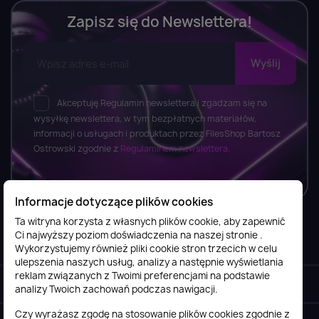
Zapisz się do Newslettera!
Akceptuję Regulamin newslettera i zgadzam się na
wysyłkę newslettera, w tym bezpłatnych materiałów,
informacji o usługach i produktach przez FilesShop Bartosz
Ostrowski zgodnie z
Regulaminem newslettera.
Informacje dotyczące plików cookies
Ta witryna korzysta z własnych plików cookie, aby zapewnić
Ci najwyższy poziom doświadczenia na naszej stronie .
Informacje

Wykorzystujemy również pliki cookie stron trzecich w celu
ulepszenia naszych usług, analizy a następnie wyświetlania
reklam związanych z Twoimi preferencjami na podstawie
Obsługa klienta

analizy Twoich zachowań podczas nawigacji.
Czy wyrażasz zgodę na stosowanie plików cookies zgodnie z