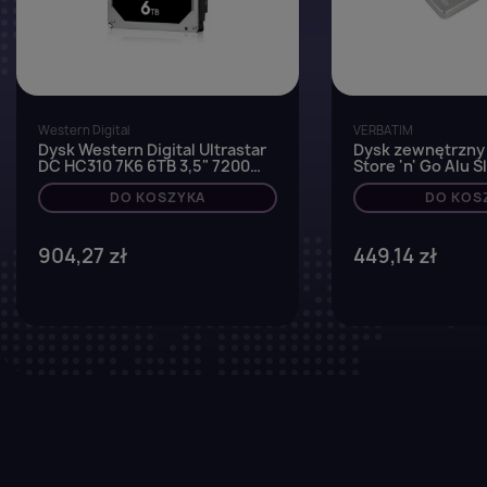
Western Digital
VERBATIM
Dysk Western Digital Ultrastar
Dysk zewnętrzny
DC HC310 7K6 6TB 3,5" 7200
Store 'n' Go Alu S
256MB SATA III 512e SE
(6,35cm) srebrny
HUS726T6TALE6L4
DO KOSZYKA
DO KOS
904,27 zł
449,14 zł