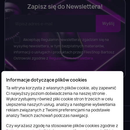
Zapisz się do Newslettera!
Akceptuję Regulamin newslettera i zgadzam się na
wysyłkę newslettera, w tym bezpłatnych materiałów,
informacji o usługach i produktach przez FilesShop Bartosz
Ostrowski zgodnie z
Regulaminem newslettera.
Informacje dotyczące plików cookies
Ta witryna korzysta z własnych plików cookie, aby zapewnić
Ci najwyższy poziom doświadczenia na naszej stronie .
Informacje

Wykorzystujemy również pliki cookie stron trzecich w celu
ulepszenia naszych usług, analizy a następnie wyświetlania
reklam związanych z Twoimi preferencjami na podstawie
Obsługa klienta

analizy Twoich zachowań podczas nawigacji.
Czy wyrażasz zgodę na stosowanie plików cookies zgodnie z
Szybki kontakt
keyboard_arrow_down