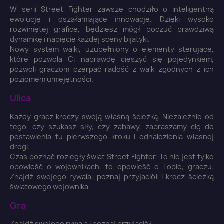
W serii Street Fighter zawsze chodziło o inteligentną
ewolucję i oszałamiające innowacje. Dzięki wysoko
rozwiniętej grafice, będziesz mógł poczuć prawdziwą
dynamikę i napięcie każdej sceny bijatyki.
Nowy system walki, uzupełniony o elementy sterujące,
które pozwolą Ci naprawdę cieszyć się pojedynkiem,
pozwoli graczom czerpać radość z walk zgodnych z ich
poziomem umiejętności.
Ulica
Każdy gracz kroczy swoją własną ścieżką. Niezależnie od
tego, czy szukasz siły, czy zabawy, zapraszamy cię do
postawienia tu pierwszego kroku i odnalezienia własnej
drogi.
Czas poznać rozległy świat Street Fighter. To nie jest tylko
opowieść o wojownikach, to opowieść o Tobie, graczu.
Znajdź swojego rywala, poznaj przyjaciół i krocz ścieżką
światowego wojownika.
Gra
×
Zaloguj się
Znajdź swojego rywala i poznaj przyjaciół.