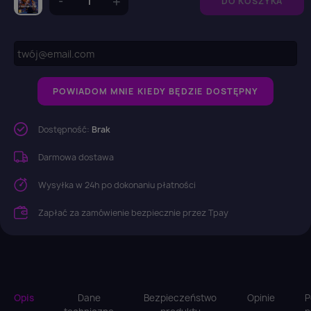
DO KOSZYKA
POWIADOM MNIE KIEDY BĘDZIE DOSTĘPNY
Dostępność:
Brak
Darmowa dostawa
Wysyłka w 24h po dokonaniu płatności
Zapłać za zamówienie bezpiecznie przez Tpay
Opis
Dane
Bezpieczeństwo
Opinie
P