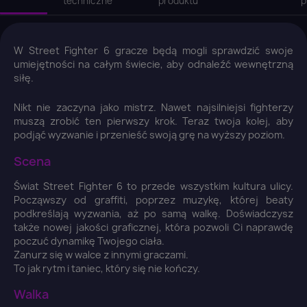
techniczne
produktu
p
W Street Fighter 6 gracze będą mogli sprawdzić swoje
umiejętności na całym świecie, aby odnaleźć wewnętrzną
siłę.
Nikt nie zaczyna jako mistrz. Nawet najsilniejsi fighterzy
muszą zrobić ten pierwszy krok. Teraz twoja kolej, aby
podjąć wyzwanie i przenieść swoją grę na wyższy poziom.
Scena
Świat Street Fighter 6 to przede wszystkim kultura ulicy.
Począwszy od graffiti, poprzez muzykę, której beaty
podkreślają wyzwania, aż po samą walkę. Doświadczysz
także nowej jakości graficznej, która pozwoli Ci naprawdę
poczuć dynamikę Twojego ciała.
Zanurz się w walce z innymi graczami.
To jak rytm i taniec, który się nie kończy.
Walka