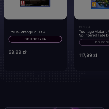
CENEGA
Teenage Mutant N
Life is Strange 2 - PS4
Splintered Fate D
- PS4
DO KOSZYKA
DO KOS
69,99 zł
117,99 zł