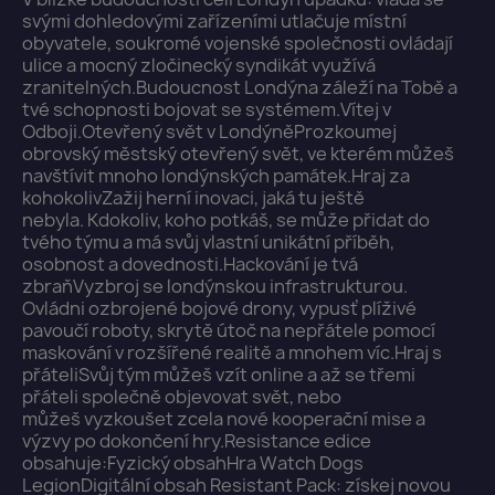
svými dohledovými zařízeními utlačuje místní
obyvatele, soukromé vojenské společnosti ovládají
ulice a mocný zločinecký syndikát využívá
zranitelných.Budoucnost Londýna záleží na Tobě a
tvé schopnosti bojovat se systémem.Vítej v
Odboji.Otevřený svět v LondýněProzkoumej
obrovský městský otevřený svět, ve kterém můžeš
navštívit mnoho londýnských památek.Hraj za
kohokolivZažij herní inovaci, jaká tu ještě
nebyla. Kdokoliv, koho potkáš, se může přidat do
tvého týmu a má svůj vlastní unikátní příběh,
osobnost a dovednosti.Hackování je tvá
zbraňVyzbroj se londýnskou infrastrukturou.
Ovládni ozbrojené bojové drony, vypusť plíživé
pavoučí roboty, skrytě útoč na nepřátele pomocí
maskování v rozšířené realitě a mnohem víc.Hraj s
×
přáteliSvůj tým můžeš vzít online a až se třemi
Zaloguj się
přáteli společně objevovat svět, nebo
můžeš vyzkoušet zcela nové kooperační mise a
výzvy po dokončení hry.Resistance edice
You need to be logged in to save products in your
obsahuje:Fyzický obsah​Hra Watch Dogs
wish list.
LegionDigitální obsah Resistant Pack: získej novou