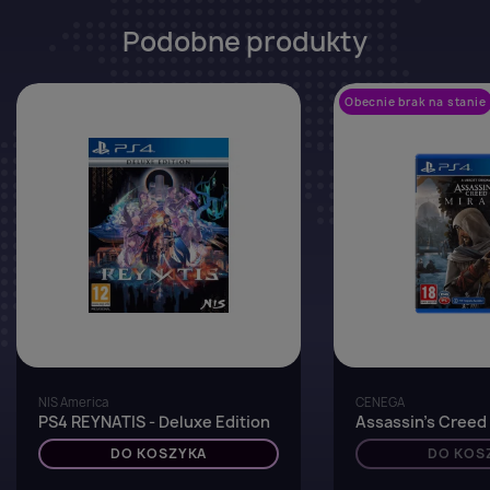
Podobne produkty
favorite_border
Obecnie brak na stanie
NIS America
CENEGA
PS4 REYNATIS - Deluxe Edition
Assassin's Creed
DO KOSZYKA
DO KOS