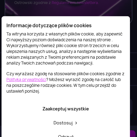
Ostrowski zgodnie z
Regulaminem newslettera.
Informacje dotyczące plików cookies
Ta witryna korzysta z własnych plików cookie, aby zapewnić
Ci najwyższy poziom doświadczenia na naszej stronie .
Informacje

Wykorzystujemy również pliki cookie stron trzecich w celu
ulepszenia naszych usług, analizy a następnie wyświetlania
reklam związanych z Twoimi preferencjami na podstawie
Obsługa klienta

analizy Twoich zachowań podczas nawigacji.
Czy wyrażasz zgodę na stosowanie plików cookies zgodnie z
Szybki kontakt
keyboard_arrow_down
Polityką prywatności
? Możesz wyrazić zgodę na całość lub
na poszczególne rodzaje cookies. W tym celu przejdź do
ustawień poniżej.
2026© itstore.com.pl
Projekt i realizacja:
4Pixel
Zaakceptuj wszystkie
Dostosuj
DO KOSZYKA
Odrzuć