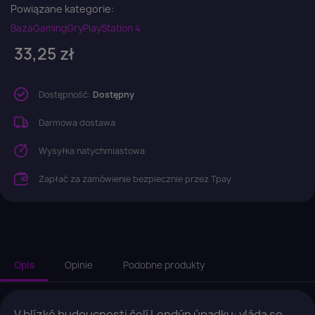
Powiązane kategorie:
Baza
Gaming
Gry
PlayStation 4
33,25 zł
Dostępność:
Dostępny
Darmowa dostawa
Wysyłka natychmiastowa
Zapłać za zamówienie bezpiecznie przez Tpay
Opis
Opinie
Podobne produkty
V blízké budoucnosti čelí Londýn úpadku: vláda se