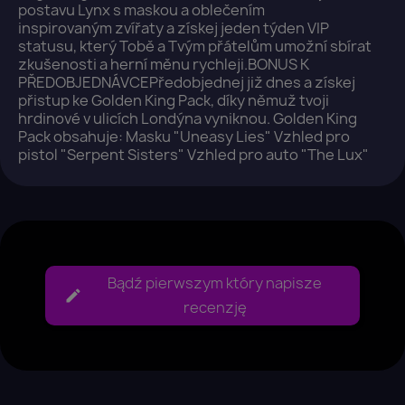
postavu Lynx s maskou a oblečením
inspirovaným zvířaty a získej jeden týden VIP
statusu, který Tobě a Tvým přátelům umožní sbírat
zkušenosti a herní měnu rychleji.BONUS K
Anuluj
Zaloguj się
PŘEDOBJEDNÁVCEPředobjednej již dnes a získej
přistup ke Golden King Pack, díky němuž tvoji
hrdinové v ulicích Londýna vyniknou. Golden King
Pack obsahuje: Masku "Uneasy Lies" Vzhled pro
pistol "Serpent Sisters" Vzhled pro auto "The Lux"
Bądź pierwszym który napisze
recenzję