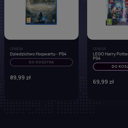
CENEGA
CENEGA
Dziedzictwo Hogwartu - PS4
LEGO Harry Potter
PS4
DO KOSZYKA
DO KOS
89,99 zł
69,99 zł