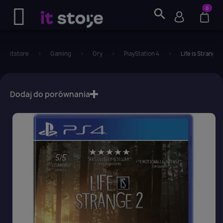
0
search
itstore
Gaming
Gry
PlayStation 4
Life is Strange 
favorite_border
Dodaj do porównania