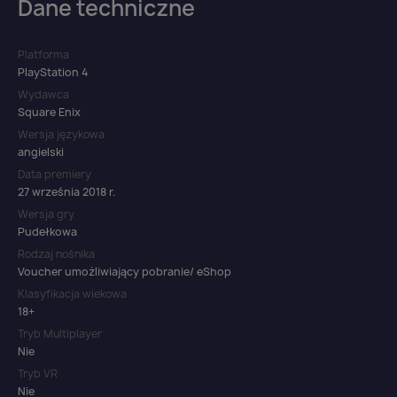
Dane techniczne
Platforma
PlayStation 4
Wydawca
Square Enix
Wersja językowa
angielski
Data premiery
27 września 2018 r.
Wersja gry
Pudełkowa
Rodzaj nośnika
Voucher umożliwiający pobranie/ eShop
Klasyfikacja wiekowa
18+
Tryb Multiplayer
Nie
Tryb VR
Nie