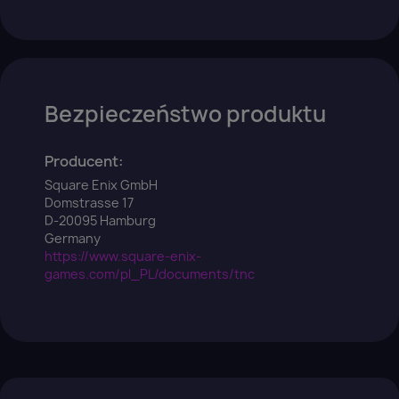
Bezpieczeństwo produktu
Producent:
Square Enix GmbH
Domstrasse 17
×
Zaloguj się
D-20095 Hamburg
Germany
https://www.square-enix-
You need to be logged in to save products in your
games.com/pl_PL/documents/tnc
wish list.
Anuluj
Zaloguj się