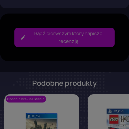
Bądź pierwszym który napisze
recenzję
Podobne produkty
Obecnie brak na stanie
favorite_border