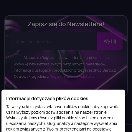
Zapisz się do Newslettera!
Akceptuję Regulamin newslettera i zgadzam się na
wysyłkę newslettera, w tym bezpłatnych materiałów,
informacji o usługach i produktach przez FilesShop Bartosz
Ostrowski zgodnie z
Regulaminem newslettera.
Informacje dotyczące plików cookies
Ta witryna korzysta z własnych plików cookie, aby zapewnić
Ci najwyższy poziom doświadczenia na naszej stronie .
Informacje

Wykorzystujemy również pliki cookie stron trzecich w celu
ulepszenia naszych usług, analizy a następnie wyświetlania
reklam związanych z Twoimi preferencjami na podstawie
Obsługa klienta