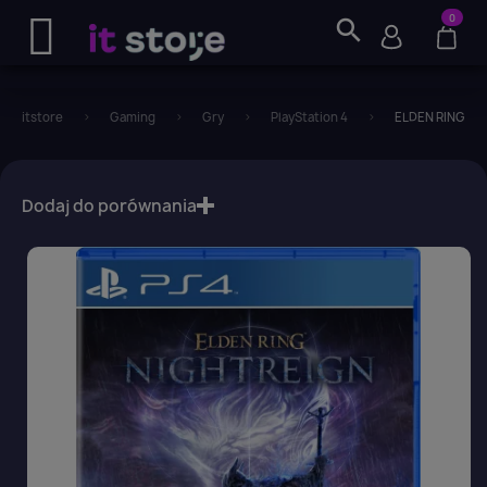
0
search
itstore
Gaming
Gry
PlayStation 4
ELDEN RING Nig
favorite_border
Dodaj do porównania