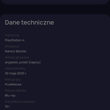
Dane techniczne
Platforma
PlayStation 4
Wydawca
Namco Bandai
Wersja językowa
angielski, polski (napisy)
Data premiery
30 maja 2025 r.
Wersja gry
Pudełkowa
Rodzaj nośnika
Blu-ray
Klasyfikacja wiekowa
16+