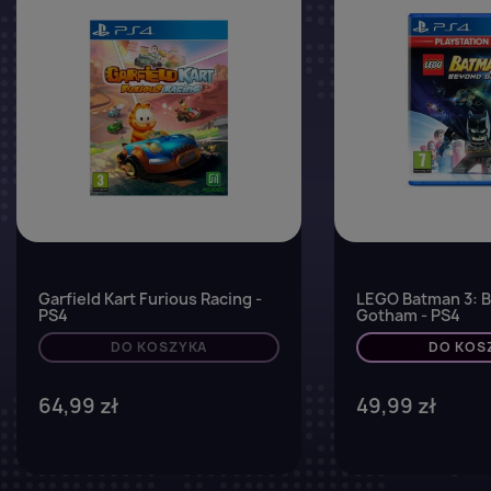
Garfield Kart Furious Racing -
LEGO Batman 3: 
PS4
Gotham - PS4
DO KOSZYKA
DO KOS
64,99 zł
49,99 zł