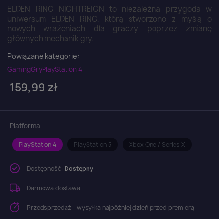
ELDEN RING NIGHTREIGN to niezależna przygoda w
uniwersum ELDEN RING, którą stworzono z myślą o
nowych wrażeniach dla graczy poprzez zmianę
głównych mechanik gry.
Powiązane kategorie:
Gaming
Gry
PlayStation 4
159,99 zł
Platforma
PlayStation 4
PlayStation 5
Xbox One / Series X
Dostępność:
Dostępny
Darmowa dostawa
Przedsprzedaż - wysyłka najpóźniej dzień przed premierą