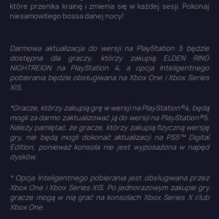
które przenika krainę i zmienia się w każdej sesji. Pokonaj
niesamowitego bossa danej nocy!
Darmowa aktualizacja do wersji na PlayStation 5 będzie
dostępna dla graczy, którzy zakupią ELDEN RING
NIGHTREIGN na PlayStation 4, a opcja Inteligentnego
pobierania będzie obsługiwana na Xbox One i Xbox Series
X|S.
*Gracze, którzy zakupią grę w wersji na PlayStation®4, będą
mogli za darmo zaktualizować ją do wersji na PlayStation®5.
Należy pamiętać, że gracze, którzy zakupią fizyczną wersję
×
gry, nie będą mogli dokonać aktualizacji na PS5™ Digital
Zaloguj się
Edition, ponieważ konsola nie jest wyposażona w napęd
dysków.
You need to be logged in to save products in your
* Opcja Inteligentnego pobierania jest obsługiwana przez
wish list.
Xbox One i Xbox Series X|S. Po jednorazowym zakupie gry
gracze mogą w nią grać na konsolach Xbox Series X i/lub
Xbox One.