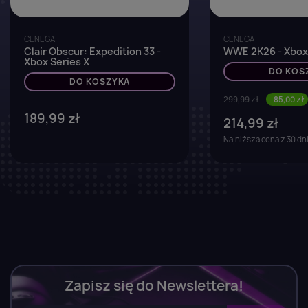
CENEGA
CENEGA
Clair Obscur: Expedition 33 -
WWE 2K26 - Xbox 
Xbox Series X
DO KOS
DO KOSZYKA
299,99 zł
-85,00 zł
189,99 zł
214,99 zł
Najniższa cena z 30 dn
Zapisz się do Newslettera!