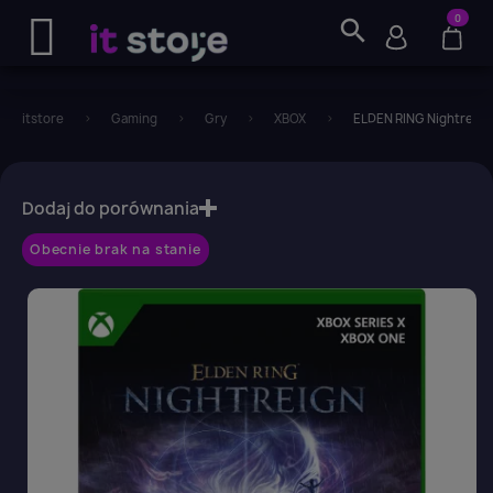
0
search
itstore
Gaming
Gry
XBOX
ELDEN RING Nightreign 
favorite_border
Dodaj do porównania
Obecnie brak na stanie