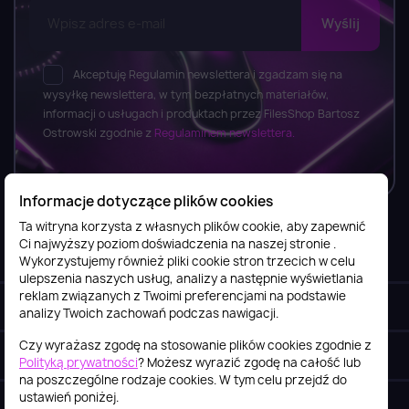
Akceptuję Regulamin newslettera i zgadzam się na
wysyłkę newslettera, w tym bezpłatnych materiałów,
informacji o usługach i produktach przez FilesShop Bartosz
Ostrowski zgodnie z
Regulaminem newslettera.
Informacje dotyczące plików cookies
Ta witryna korzysta z własnych plików cookie, aby zapewnić
Ci najwyższy poziom doświadczenia na naszej stronie .
Informacje

Wykorzystujemy również pliki cookie stron trzecich w celu
ulepszenia naszych usług, analizy a następnie wyświetlania
reklam związanych z Twoimi preferencjami na podstawie
Obsługa klienta

analizy Twoich zachowań podczas nawigacji.
Czy wyrażasz zgodę na stosowanie plików cookies zgodnie z
Szybki kontakt
keyboard_arrow_down
Polityką prywatności
? Możesz wyrazić zgodę na całość lub
na poszczególne rodzaje cookies. W tym celu przejdź do
ustawień poniżej.