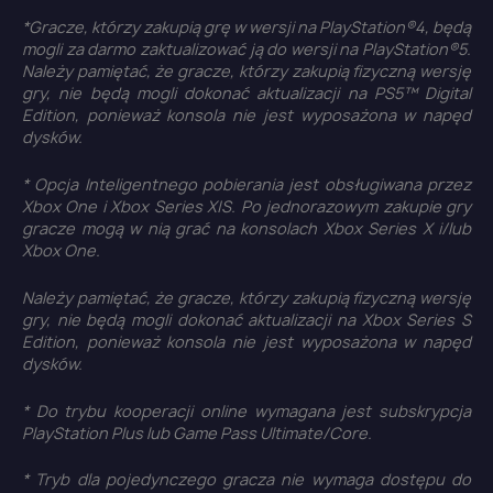
You need to be logged in to save products in your
*Gracze, którzy zakupią grę w wersji na PlayStation®4, będą
wish list.
mogli za darmo zaktualizować ją do wersji na PlayStation®5.
Należy pamiętać, że gracze, którzy zakupią fizyczną wersję
gry, nie będą mogli dokonać aktualizacji na PS5™ Digital
Edition, ponieważ konsola nie jest wyposażona w napęd
dysków.
Anuluj
Zaloguj się
* Opcja Inteligentnego pobierania jest obsługiwana przez
Xbox One i Xbox Series X|S. Po jednorazowym zakupie gry
gracze mogą w nią grać na konsolach Xbox Series X i/lub
Xbox One.
Należy pamiętać, że gracze, którzy zakupią fizyczną wersję
gry, nie będą mogli dokonać aktualizacji na Xbox Series S
Edition, ponieważ konsola nie jest wyposażona w napęd
dysków.
* Do trybu kooperacji online wymagana jest subskrypcja
PlayStation Plus lub Game Pass Ultimate/Core.
* Tryb dla pojedynczego gracza nie wymaga dostępu do