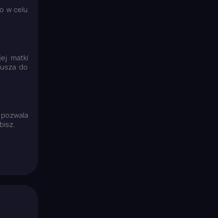
to w celu
jej matki
rusza do
a pozwala
bisz.
×