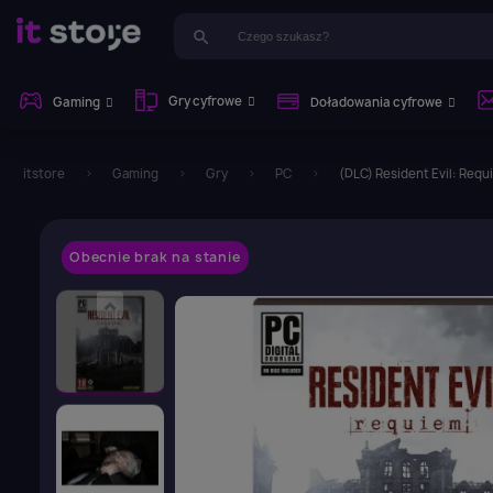
search
Gry cyfrowe
Gaming
Doładowania cyfrowe
itstore
Gaming
Gry
PC
(DLC) Resident Evil: Requ
Obecnie brak na stanie