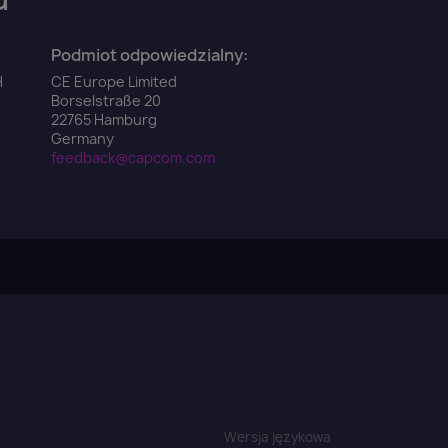
Podmiot odpowiedzialny:
Anuluj
Zaloguj się
H
CE Europe Limited
Borselstraße 20
22765 Hamburg
Germany
feedback@capcom.com
Wersja językowa