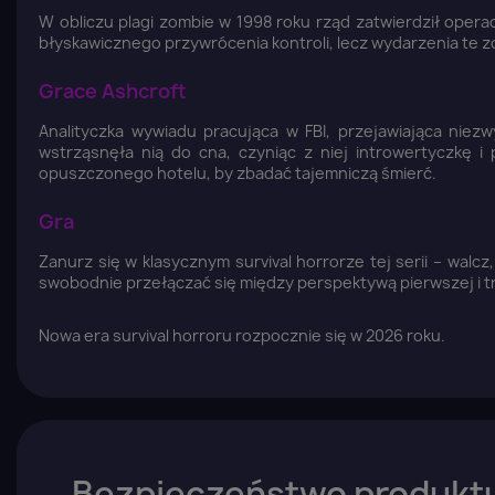
W obliczu plagi zombie w 1998 roku rząd zatwierdził opera
błyskawicznego przywrócenia kontroli, lecz wydarzenia te 
Grace Ashcroft
Analityczka wywiadu pracująca w FBI, przejawiająca niezwy
wstrząsnęła nią do cna, czyniąc z niej introwertyczkę 
opuszczonego hotelu, by zbadać tajemniczą śmierć.
Gra
Zanurz się w klasycznym survival horrorze tej serii – walc
swobodnie przełączać się między perspektywą pierwszej i trz
Nowa era survival horroru rozpocznie się w 2026 roku.
Z
Yo
Bezpieczeństwo produkt