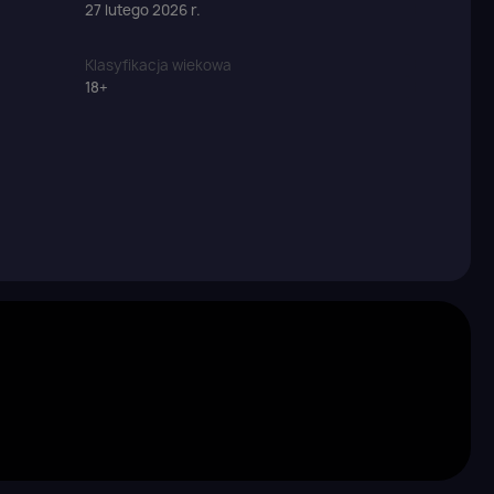
27 lutego 2026 r.
Klasyfikacja wiekowa
18+