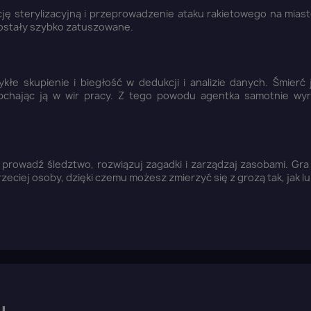
cję sterylizacyjną i przeprowadzenie ataku rakietowego na mias
zostały szybko zatuszowane.
kłe skupienie i biegłość w dedukcji i analizie danych. Śmierć 
i pchając ją w wir pracy. Z tego powodu agentka samotnie wy
z, prowadź śledztwo, rozwiązuj zagadki i zarządzaj zasobami. Gr
eciej osoby, dzięki czemu możesz zmierzyć się z grozą tak, jak lu
aloguj się
u need to be logged in to save products in your wish list.
u