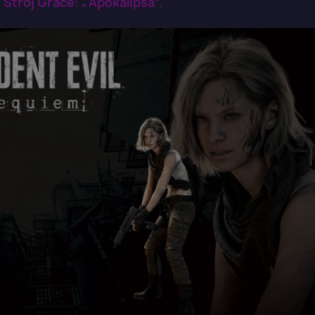
trój Grace: „Apokalipsa”.