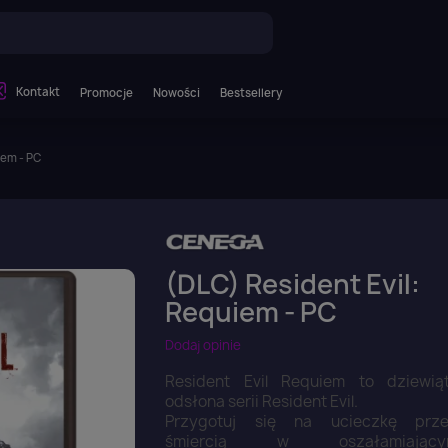
Kontakt
Promocje
Nowości
Bestsellery
iem - PC
(DLC) Resident Evil:
Requiem - PC
Dodaj opinie
Resident Evil Requiem to dziewią
odsłona serii Resident Evil.
Przygotuj się na ucieczkę prz
śmiercią w oszałamiający