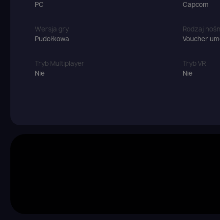
PC
Capcom
Wersja gry
Rodzaj nośn
Pudełkowa
Voucher umo
Tryb Multiplayer
Tryb VR
Nie
Nie