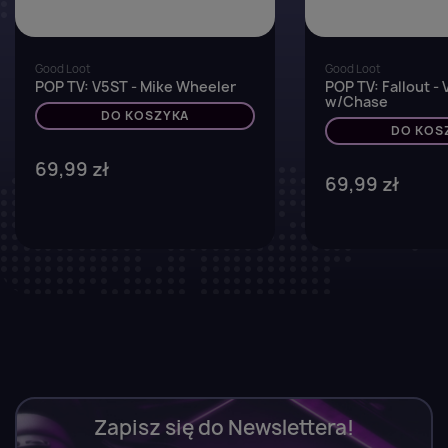
Good Loot
Good Loot
POP TV: V5ST - Mike Wheeler
POP TV: Fallout - 
w/Chase
DO KOSZYKA
DO KOS
69,99 zł
69,99 zł
Zapisz się do Newslettera!