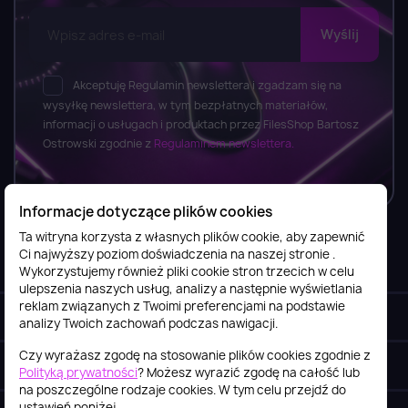
Akceptuję Regulamin newslettera i zgadzam się na
wysyłkę newslettera, w tym bezpłatnych materiałów,
informacji o usługach i produktach przez FilesShop Bartosz
Ostrowski zgodnie z
Regulaminem newslettera.
Informacje dotyczące plików cookies
Ta witryna korzysta z własnych plików cookie, aby zapewnić
Ci najwyższy poziom doświadczenia na naszej stronie .
Informacje

Wykorzystujemy również pliki cookie stron trzecich w celu
ulepszenia naszych usług, analizy a następnie wyświetlania
reklam związanych z Twoimi preferencjami na podstawie
Obsługa klienta

analizy Twoich zachowań podczas nawigacji.
Czy wyrażasz zgodę na stosowanie plików cookies zgodnie z
Szybki kontakt
keyboard_arrow_down
Polityką prywatności
? Możesz wyrazić zgodę na całość lub
na poszczególne rodzaje cookies. W tym celu przejdź do
ustawień poniżej.