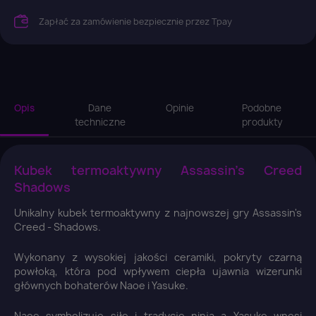
Zapłać za zamówienie bezpiecznie przez Tpay
Opis
Dane
Opinie
Podobne
techniczne
produkty
Kubek termoaktywny Assassin's Creed
Shadows
Unikalny kubek termoaktywny z najnowszej gry Assassin's
Creed - Shadows.
Wykonany z wysokiej jakości ceramiki, pokryty czarną
powłoką, która pod wpływem ciepła ujawnia wizerunki
głównych bohaterów Naoe i Yasuke.
×
Zaloguj się
Naoe symbolizuje siłę i tradycję ninja a Yasuke wnosi