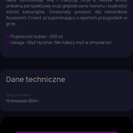
unikalną perspektywę oraz głęboki sens honoru i lojalności
You need to be logged in to save products in your
wśród samurajów. Doskonały prezent dla miłośników
wish list.
Assassin's Creed, przypominający o epickich przygodach w
grze.
➜
Pojemność kubka - 450 ml
➜
Uwaga - Myć ręcznie. Nie należy myć w zmywarce!
Anuluj
Zaloguj się
Dane techniczne
Data premiery
15 listopada 2024 r.