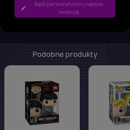
Bądź pierwszym który napisze
recenzję
Podobne produkty
favorite_border