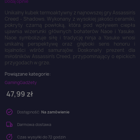
Dodaj opinie
Unikalny kubek termoaktywny z najnowszej gry Assassin's
Creed - Shadows. Wykonany z wysokiej jakości ceramiki,
pokryty czarną powłoką, która pod wpływem ciepła
ujawnia wizerunki głównych bohaterów Naoe i Yasuke.
Naoe symbolizuje siłę i tradycję ninja a Yasuke wnosi
unikalną perspektywę oraz głęboki sens honoru i
lojalności wśród samurajów. Doskonały prezent dla
miłośników Assassin's Creed, przypominający o epickich
przygodach w grze.
Powiązane kategorie:
Gaming
Gadżety
47,99 zł
Dostępność:
Na zamówienie
Darmowa dostawa
Czas wysyłki do 72 godzin