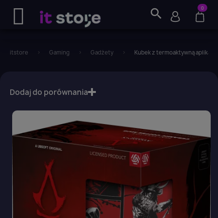
0
search
itstore
Gaming
Gadżety
Kubek z termoaktywną aplikacj
favorite_border
Dodaj do porównania