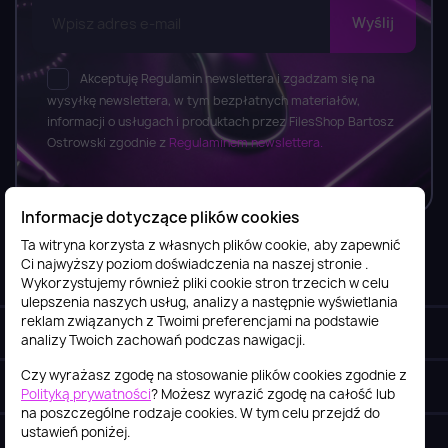
Akceptuję Regulamin newslettera i zgadzam się na
wysyłkę newslettera, w tym bezpłatnych materiałów,
informacji o usługach i produktach przez FilesShop Bartosz
Ostrowski zgodnie z
Regulaminem newslettera.
Informacje dotyczące plików cookies
Ta witryna korzysta z własnych plików cookie, aby zapewnić
Ci najwyższy poziom doświadczenia na naszej stronie .
Informacje

Wykorzystujemy również pliki cookie stron trzecich w celu
ulepszenia naszych usług, analizy a następnie wyświetlania
reklam związanych z Twoimi preferencjami na podstawie
Obsługa klienta

analizy Twoich zachowań podczas nawigacji.
Czy wyrażasz zgodę na stosowanie plików cookies zgodnie z
Szybki kontakt
keyboard_arrow_down
Polityką prywatności
? Możesz wyrazić zgodę na całość lub
na poszczególne rodzaje cookies. W tym celu przejdź do
ustawień poniżej.