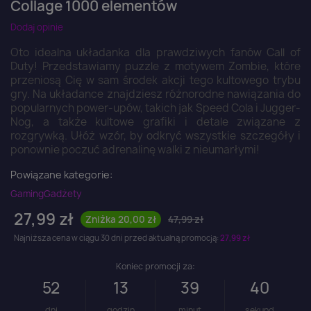
Collage 1000 elementów
Dodaj opinie
Oto idealna układanka dla prawdziwych fanów Call of
Duty! Przedstawiamy puzzle z motywem Zombie, które
przeniosą Cię w sam środek akcji tego kultowego trybu
gry. Na układance znajdziesz różnorodne nawiązania do
popularnych power-upów, takich jak Speed Cola i Jugger-
Nog, a także kultowe grafiki i detale związane z
rozgrywką. Ułóż wzór, by odkryć wszystkie szczegóły i
ponownie poczuć adrenalinę walki z nieumarłymi!
Powiązane kategorie:
Gaming
Gadżety
27,99 zł
Zniżka 20,00 zł
47,99 zł
Najniższa cena w ciągu 30 dni przed aktualną promocją:
27,99 zł
Koniec promocji za:
52
13
39
39
dni
godzin
minut
sekund