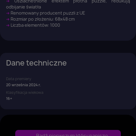
➜
Uszlachetnione efektem płótna puzzle, redukują
odbijanie światła
➜
Renomowany producent puzzli z UE
➜
Rozmiar po złożeniu: 68x48 cm
➜
Liczba elementów: 1000
Dane techniczne
Data premiery
20 września 2024 r.
Klasyfikacja wiekowa
16+
Bądź pierwszym który napisze