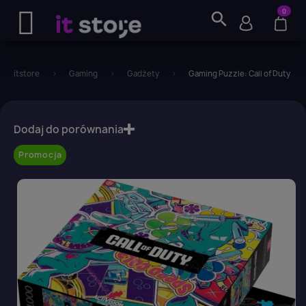
0
search
itstore
Gaming
Gadżety
Gaming Puzzle: Call of Duty Z
favorite_border
Dodaj do porównania
Promocja