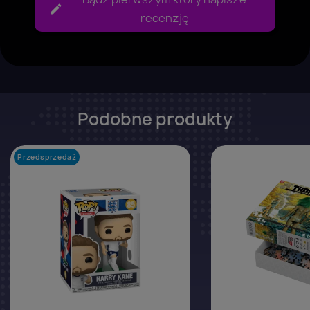
recenzję
Podobne produkty
Przedsprzedaż
favorite_border