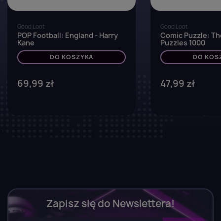
Good Loot
Good Loot
POP Football: England - Harry
Comic Puzzle: Th
Kane
Puzzles 1000
DO KOSZYKA
DO KOS
69,99 zł
47,99 zł
Zapisz się do Newslettera!