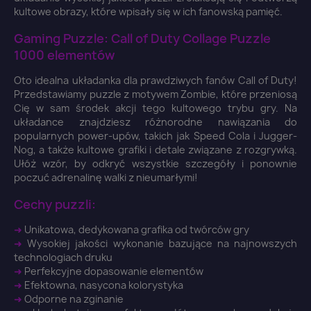
kultowe obrazy, które wpisały się w ich fanowską pamięć.
Gaming Puzzle: Call of Duty Collage Puzzle
1000 elementów
Oto idealna układanka dla prawdziwych fanów Call of Duty!
Przedstawiamy puzzle z motywem Zombie, które przeniosą
Cię w sam środek akcji tego kultowego trybu gry. Na
×
układance znajdziesz różnorodne nawiązania do
Zaloguj się
popularnych power-upów, takich jak Speed Cola i Jugger-
Nog, a także kultowe grafiki i detale związane z rozgrywką.
Ułóż wzór, by odkryć wszystkie szczegóły i ponownie
You need to be logged in to save products in your
poczuć adrenalinę walki z nieumarłymi!
wish list.
Cechy puzzli:
➜
Unikatowa, dedykowana grafika od twórców gry
➜
Wysokiej jakości wykonanie bazujące na najnowszych
technologiach druku
Anuluj
Zaloguj się
➜
Perfekcyjne dopasowanie elementów
➜
Efektowna, nasycona kolorystyka
➜
Odporne na zginanie