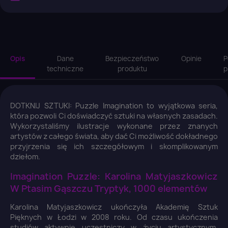
Opis
Dane
Bezpieczeństwo
Opinie
P
techniczne
produktu
p
DOTKNIJ SZTUKI: Puzzle Imagination to wyjątkowa seria,
która pozwoli Ci doświadczyć sztuki na własnych zasadach.
Wykorzystaliśmy ilustracje wykonane przez znanych
artystów z całego świata, aby dać Ci możliwość dokładnego
przyjrzenia się ich szczegółowym i skomplikowanym
dziełom.
Imagination Puzzle: Karolina Matyjaszkowicz
W Ptasim Gąszczu Tryptyk, 1000 elementów
Karolina Matyjaszkowicz ukończyła Akademię Sztuk
Pięknych w Łodzi w 2008 roku. Od czasu ukończenia
studiów aktywnie uczestniczy w życiu artystycznym,