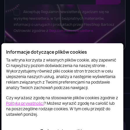
Akceptuję Regulamin newslettera i zgadzam się na
wysyłkę newslettera, w tym bezpłatnych materiałów,
informacji o usługach i produktach przez FilesShop Bartosz
Ostrowski zgodnie z
Regulaminem newslettera.
Informacje dotyczące plików cookies
Ta witryna korzysta z własnych plików cookie, aby zapewnić
Ci najwyższy poziom doświadczenia na naszej stronie .
Informacje

Wykorzystujemy również pliki cookie stron trzecich w celu
ulepszenia naszych usług, analizy a następnie wyświetlania
reklam związanych z Twoimi preferencjami na podstawie
Obsługa klienta

analizy Twoich zachowań podczas nawigacji.
Czy wyrażasz zgodę na stosowanie plików cookies zgodnie z
Szybki kontakt
keyboard_arrow_down
Polityką prywatności
? Możesz wyrazić zgodę na całość lub
na poszczególne rodzaje cookies. W tym celu przejdź do
ustawień poniżej.
2026© itstore.com.pl
Projekt i realizacja:
4Pixel