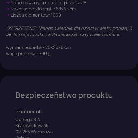
You need to be logged in to save products in your
➜
Renomowany producent puzzli z UE
wish list.
➜
Rozmiar po złożeniu: 68x48 cm
➜
Liczba elementów: 1000
OSTRZEŻENIE: Nieodpowiednie dla dzieci w wieku poniżej 3
lat. Istnieje ryzyko zadławienia się małymi elementami.
Anuluj
Zaloguj się
wymiary pudełka - 26x26x6 cm
waga pudełka - 790 g
Bezpieczeństwo produktu
Producent:
Cenega S.A.
Krakowiaków 36
02-255 Warszawa
Polska