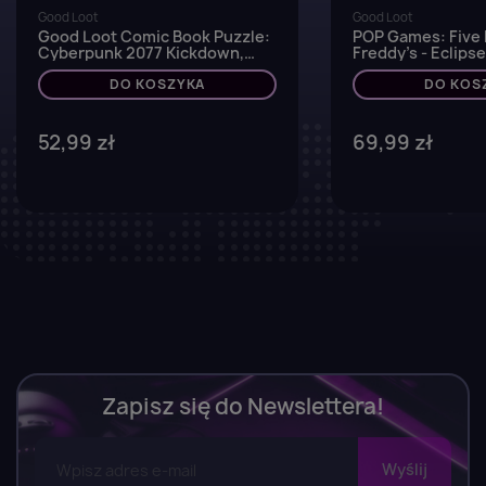
Good Loot
Good Loot
Good Loot Comic Book Puzzle:
POP Games: Five 
Cyberpunk 2077 Kickdown,
Freddy's - Eclipse
1000 elementów
DO KOSZYKA
DO KOS
52,99 zł
69,99 zł
Zapisz się do Newslettera!