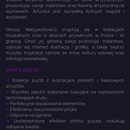
prezentując swoje malarstwo oraz tkaninę artystyczną na
wystawach. Artystka jest laureatką licznych nagród i
wyróżnień.
Obrazy Matyjaszkowicz znajdują się w kolekcjach
muzealnych oraz w zbiorach prywatnych w Polsce i za
granicą. Choć jej główną pasją pozostaje malarstwo,
zajmuje się również ilustracją i grafiką, a także tworzy
muzykę. Inspiracje czerpie ze snów, kultury ludowej oraz
mitologii słowiańskiej.
Cechy puzzli:
➜
Kolekcja puzzli z ilustracjami polskich i światowych
artystów
➜
Wysokiej jakości wykonanie bazujące na najnowszych
technologiach druku
➜
Perfekcyjne dopasowanie elementów
➜
Efektowna, nasycona kolorystyka
×
Zaloguj się
➜
Odporne na zginanie
➜
Uszlachetnione efektem płótna puzzle, redukują
odbijanie światła