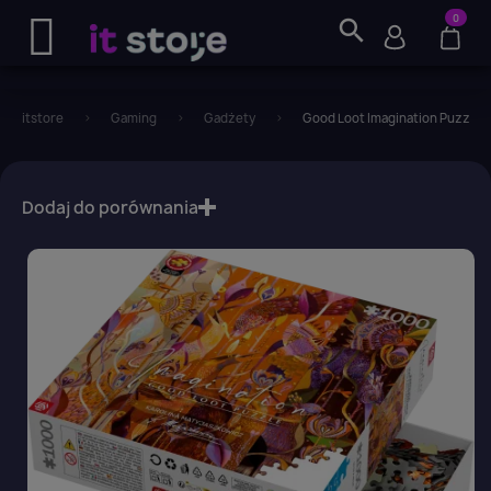
0
search
itstore
Gaming
Gadżety
Good Loot Imagination Puzzle:
favorite_border
Dodaj do porównania