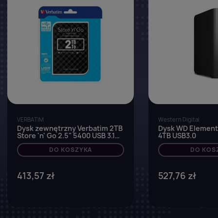
VERBATIM
Western Digital
Dysk zewnętrzny Verbatim 2TB
Dysk WD Element
Store 'n' Go 2.5" 5400 USB 3.1
4TB USB3.0
czarny
DO KOSZYKA
DO KOS
413,57 zł
527,76 zł