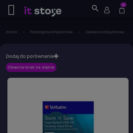
0
search
itstore
Podzespoły komputerowe
Zasilacze komputerowe
favorite_border
Dodaj do porównania
Obecnie brak na stanie