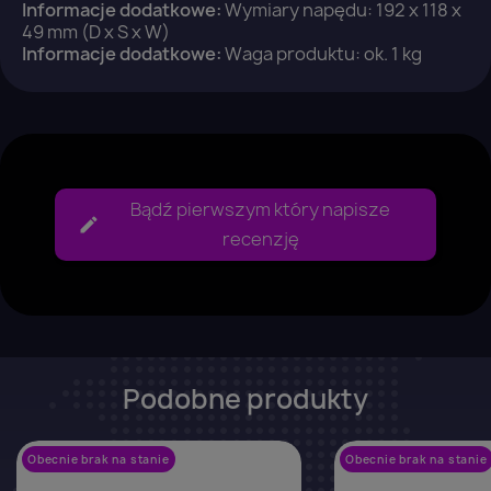
Informacje dodatkowe:
Wymiary napędu: 192 x 118 x
Anuluj
Zaloguj się
49 mm (D x S x W)
Informacje dodatkowe:
Waga produktu: ok. 1 kg
Bądź pierwszym który napisze
recenzję
Podobne produkty
Obecnie brak na stanie
favorite_border
Obecnie brak na stanie