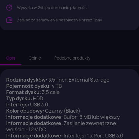
Wysyłka w 24h po dokonaniu płatności
Zapłać za zamówienie bezpiecznie przez Tpay
Opis
Opinie
Podobne produkty
Rodzina dysków:
3.5-inch External Storage
×
Pojemność dysku:
4 TB
Zaloguj się
Format dysku:
3,5 cala
Typ dysku:
HDD
Interfejs:
USB 3.0
You need to be logged in to save products in your
Kolor obudowy:
Czarny (Black)
wish list.
Informacje dodatkowe:
Bufor: 8 MB lub większy
Informacje dodatkowe:
Zasilanie zewnętrzne:
wejście +12 V DC
Informacje dodatkowe:
Interfejs: 1 x Port USB 3.0