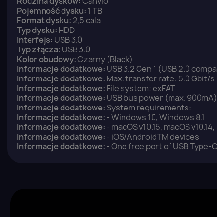
Rodzina dysków:
Canvio
Pojemność dysku:
1 TB
Format dysku:
2,5 cala
Typ dysku:
HDD
Interfejs:
USB 3.0
Typ złącza:
USB 3.0
Kolor obudowy:
Czarny (Black)
Informacje dodatkowe:
USB 3.2 Gen 1 (USB 2.0 compa
Informacje dodatkowe:
Max. transfer rate: 5.0 Gbit/s
Informacje dodatkowe:
File system: exFAT
Informacje dodatkowe:
USB bus power (max. 900mA)
Informacje dodatkowe:
System requirements:
Informacje dodatkowe:
- Windows 10, Windows 8.1
Informacje dodatkowe:
- macOS v10.15, macOS v10.14,
Informacje dodatkowe:
- iOS/AndroidTM devices
Informacje dodatkowe:
- One free port of USB Type-C