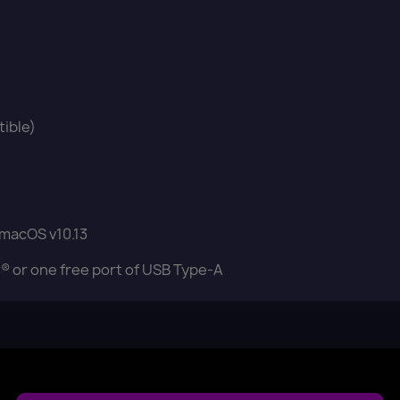
tible)
 macOS v10.13
® or one free port of USB Type-A