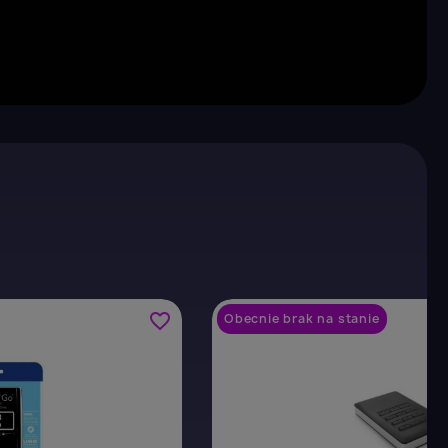
×
favorite_border
Obecnie brak na stanie