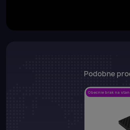
Z
Yo
Podobne pro
Obecnie brak na stan