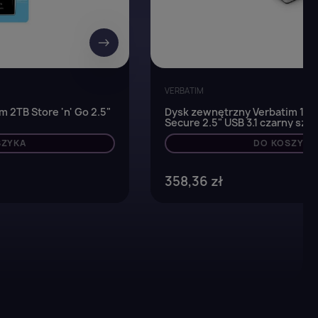
→
VERBATIM
 2TB Store 'n' Go 2.5"
Dysk zewnętrzny Verbatim 1TB 
Secure 2.5" USB 3.1 czarny sz
SZYKA
DO KOSZYKA
358,36 zł