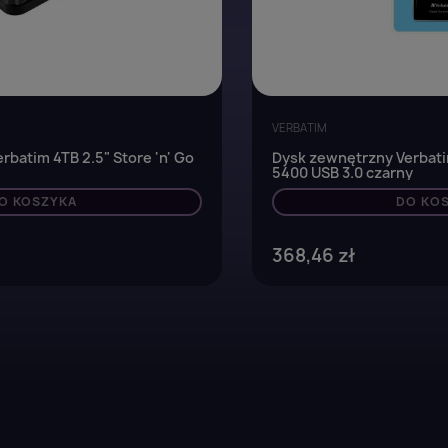
VERBATIM
batim 4TB 2.5" Store 'n' Go
Dysk zewnętrzny Verbatim
5400 USB 3.0 czarny
O KOSZYKA
DO KO
368,46 zł