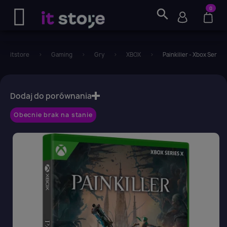
0
search
itstore
Gaming
Gry
XBOX
Painkiller - Xbox Series 
favorite_border
Dodaj do porównania
Obecnie brak na stanie