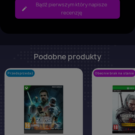
Bądź pierwszym który napisze
recenzję
Podobne produkty
Przedsprzedaż
favorite_border
Obecnie brak na stanie