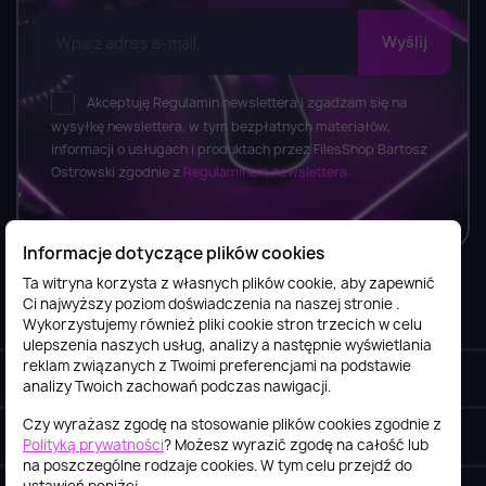
Akceptuję Regulamin newslettera i zgadzam się na
wysyłkę newslettera, w tym bezpłatnych materiałów,
informacji o usługach i produktach przez FilesShop Bartosz
Ostrowski zgodnie z
Regulaminem newslettera.
Informacje dotyczące plików cookies
Ta witryna korzysta z własnych plików cookie, aby zapewnić
Ci najwyższy poziom doświadczenia na naszej stronie .
Informacje

Wykorzystujemy również pliki cookie stron trzecich w celu
ulepszenia naszych usług, analizy a następnie wyświetlania
reklam związanych z Twoimi preferencjami na podstawie
Obsługa klienta

analizy Twoich zachowań podczas nawigacji.
Czy wyrażasz zgodę na stosowanie plików cookies zgodnie z
Szybki kontakt
keyboard_arrow_down
Polityką prywatności
? Możesz wyrazić zgodę na całość lub
na poszczególne rodzaje cookies. W tym celu przejdź do