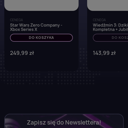
CENEGA
CENEGA
Star Wars Zero Company -
Wiedźmin 3: Dziki
Xbox Series X
Kompletna + Jub
Steelbook - Xbox 
DO KOSZYKA
DO KOS
249,99 zł
143,99 zł
Zapisz się do Newslettera!