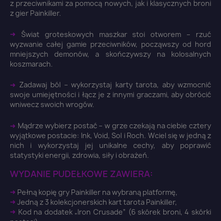
z przeciwnikami za pomocą nowych, jak i klasycznych broni
z gier Painkiller.
➜
Świat groteskowych maszkar stoi otworem – rzuć
wyzwanie całej gamie przeciwników, począwszy od hord
mniejszych demonów, a skończywszy na kolosalnych
koszmarach.
➜
Zadawaj ból – wykorzystaj karty tarota, aby wzmocnić
×
swoje umiejętności i łącz je z innymi graczami, aby obrócić
Zaloguj się
wniwecz swoich wrogów.
You need to be logged in to save products in your
➜
Mądrze wybierz postać – w grze czekają na ciebie cztery
wish list.
wyjątkowe postacie: Ink, Void, Sol i Roch. Wciel się w jedną z
nich i wykorzystaj jej unikalne cechy, aby poprawić
statystyki energii, zdrowia, siły i obrażeń.
WYDANIE PUDEŁKOWE ZAWIERA:
Anuluj
Zaloguj się
➜
Pełną kopię gry Painkiller na wybraną platformę,
➜
Jedną z 3 kolekcjonerskich kart tarota Painkiller,
➜
Kod na dodatek „Iron Crusade” (6 skórek broni, 4 skórki