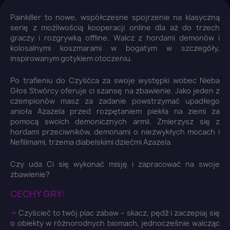
Painkiller to nowe, współczesne spojrzenie na klasyczną
serię z możliwością kooperacji online dla aż do trzech
graczy i rozgrywką offline. Walcz z hordami demonów i
kolosalnymi koszmarami w bogatym w szczegóły,
inspirowanym gotykiem otoczeniu.
Po trafieniu do Czyśćca za swoje występki wobec Nieba
Głos Stwórcy oferuje ci szansę na zbawienie. Jako jeden z
czempionów masz za zadanie powstrzymać upadłego
anioła Azazela przed rozpętaniem piekła na ziemi za
pomocą swoich demonicznych armii. Zmierzysz się z
hordami przeciwników, demonami o niezwykłych mocach i
Nefilimami, trzema diabelskimi dziećmi Azazela.
Czy uda Ci się wykonać misję i zapracować na swoje
zbawienie?
CECHY GRY:
➜
Czyścieć to twój plac zabaw – skacz, pędź i zaczepiaj się
o obiekty w różnorodnych biomach, jednocześnie walcząc