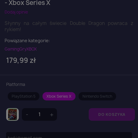
- Xbox Series X
Dodaj opinie
Słynny na całym świecie Double Dragon powraca z
rykiem!
Powiązane kategorie:
Gaming
Gry
XBOX
179,99 zł
Platforma
PlayStation 5
Xbox Series X
Nintendo Switch
DO KOSZYKA