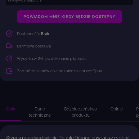
POWIADOM MNIE KIEDY BĘDZIE DOSTĘPNY
Dostępność:
Brak
Darmowa dostawa
Wysyłka w 24h po dokonaniu płatności
Zapłać za zamówienie bezpiecznie przez Tpay
Opis
Dane
Bezpieczeństwo
Opinie
P
techniczne
produktu
p
Słynny na całym świecie Double Dragon powraca z rykiem!