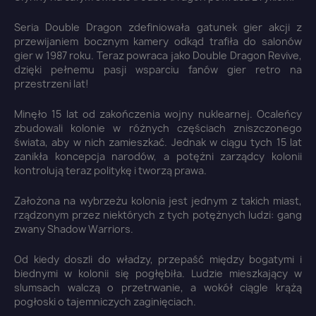
Seria Double Dragon zdefiniowała gatunek gier akcji z
przewijaniem bocznym kamery odkąd trafiła do salonów
gier w 1987 roku. Teraz powraca jako Double Dragon Revive,
dzięki pełnemu pasji wsparciu fanów gier retro na
przestrzeni lat!
Minęło 15 lat od zakończenia wojny nuklearnej. Ocaleńcy
zbudowali kolonie w różnych częściach zniszczonego
świata, aby w nich zamieszkać. Jednak w ciągu tych 15 lat
zanikła koncepcja narodów, a potężni zarządcy kolonii
kontrolują teraz politykę i tworzą prawa.
Założona na wybrzeżu kolonia jest jednym z takich miast,
rządzonym przez niektórych z tych potężnych ludzi: gang
zwany Shadow Warriors.
Od kiedy doszli do władzy, przepaść między bogatymi i
biednymi w kolonii się pogłębiła. Ludzie mieszkający w
slumsach walczą o przetrwanie, a wokół ciągle krążą
pogłoski o tajemniczych zaginięciach.