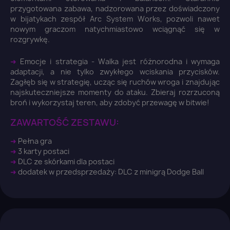
przygotowana zabawa, nadzorowana przez doświadczony
You need to be logged in to save products in your
wish list.
w bijatykach zespół Arc System Works, pozwoli nawet
nowym graczom natychmiastowo wciągnąć się w
rozgrywkę.
➜
Emocje i strategia - Walka jest różnorodna i wymaga
adaptacji, a nie tylko zwykłego wciskania przycisków.
Anuluj
Zaloguj się
Zagłęb się w strategię, ucząc się ruchów wroga i znajdując
najskuteczniejsze momenty do ataku. Zbieraj rozrzuconą
broń i wykorzystaj teren, aby zdobyć przewagę w bitwie!
ZAWARTOŚĆ ZESTAWU:
➜
Pełna gra
➜
3 karty postaci
➜
DLC ze skórkami dla postaci
➜
dodatek w przedsprzedaży: DLC z minigrą Dodge Ball