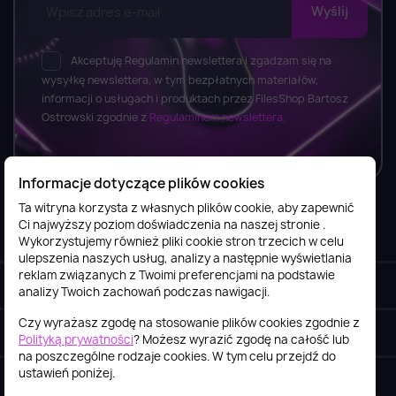
Akceptuję Regulamin newslettera i zgadzam się na
wysyłkę newslettera, w tym bezpłatnych materiałów,
informacji o usługach i produktach przez FilesShop Bartosz
Ostrowski zgodnie z
Regulaminem newslettera.
Informacje dotyczące plików cookies
Ta witryna korzysta z własnych plików cookie, aby zapewnić
Ci najwyższy poziom doświadczenia na naszej stronie .
Informacje

Wykorzystujemy również pliki cookie stron trzecich w celu
ulepszenia naszych usług, analizy a następnie wyświetlania
reklam związanych z Twoimi preferencjami na podstawie
Obsługa klienta

analizy Twoich zachowań podczas nawigacji.
Czy wyrażasz zgodę na stosowanie plików cookies zgodnie z
Szybki kontakt
keyboard_arrow_down
Polityką prywatności
? Możesz wyrazić zgodę na całość lub
na poszczególne rodzaje cookies. W tym celu przejdź do
ustawień poniżej.