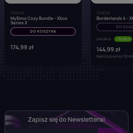
CENEGA
CENEGA
MySims Cozy Bundle - Xbox
Borderlands 4 - X
Series X
DO KOS
DO KOSZYKA
214,99 zł
-70,00 zł
174,99 zł
144,99 zł
Najniższa cena z 30 dn
Zapisz się do Newslettera!