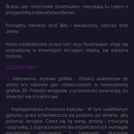
Bracia Lee, mistrzowie Sosetsuken, mieszkają tu razem z
przyjaciółką z dzieciństwa Marian.
Porządny młodszy brat Billy i lekoduszny, starszy brat
Jimmy.
Kiedy odziedziczine przez nich dojo Sosetsuken staje się
przeszkodą w złowrogich intrygach miasta, się zaczyna
historia...
CECHY GRY:
➜
Odnowiona, stylowa grafika - Zobacz ulubieńców ze
złotej ery salonów gier odtworzonych w nowoczesnej
grafice 3D. Potężni wrogowie z przeszłości powracają, by
zmierzyć się z braćmi Lee.
➜
Najwspanialsza chodzona bijatyka - W tym uwielbianym
gatunku gracz przemieszcza się poziomo po ekranie, aby
×
Zaloguj się
pokonać wrogów. Ciesz się tą samą, prostą i intuicyjną
rozgrywką, z dopracowanymi dla współczesnych wymagań
elementami sterowania i balansem. Starannie