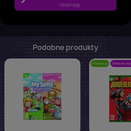
recenzję
Podobne produkty
favorite_border
Promocja
Obecnie br