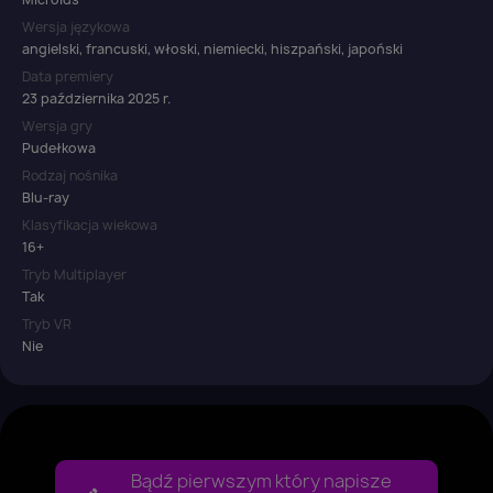
Wersja językowa
angielski, francuski, włoski, niemiecki, hiszpański, japoński
Data premiery
23 października 2025 r.
Wersja gry
Pudełkowa
Rodzaj nośnika
Blu-ray
Klasyfikacja wiekowa
16+
Tryb Multiplayer
Tak
Tryb VR
Nie
Bądź pierwszym który napisze