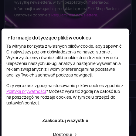
wysyłkę newslettera, w tym bezpłatnych materiałów,
informacji o usługach i produktach przez FilesShop Bartosz
Ostrowski zgodnie z
Regulaminem newslettera.
Informacje dotyczące plików cookies
Ta witryna korzysta z własnych plików cookie, aby zapewnić
Ci najwyższy poziom doświadczenia na naszej stronie .
Informacje

Wykorzystujemy również pliki cookie stron trzecich w celu
ulepszenia naszych usług, analizy a następnie wyświetlania
reklam związanych z Twoimi preferencjami na podstawie
Obsługa klienta

analizy Twoich zachowań podczas nawigacji.
Czy wyrażasz zgodę na stosowanie plików cookies zgodnie z
Szybki kontakt
keyboard_arrow_down
Polityką prywatności
? Możesz wyrazić zgodę na całość lub
na poszczególne rodzaje cookies. W tym celu przejdź do
ustawień poniżej.
2026© itstore.com.pl
Projekt i realizacja:
4Pixel
Zaakceptuj wszystkie
Dostosuj