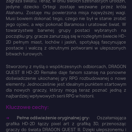
zagraża światu. Teraz, w dniu swoich szesnastych urodzin,
jedyne dziecko Ortegi zostaje wezwane przez króla
Aliahanu. Zostaje mu powierzona misja najwyższej wagi.
Musi bowiem dokonać tego, czego nie był w stanie zrobić
jego ojciec, a więc pokonać Baramosa i uratować świat. W
towarzystwie barwnej grupy postaci wybranych na
początku gry, gracze zanurzają się w rozległym świecie HD-
2D pełnym miast, lochów i jaskiń, spotykają fascynujące
postacie i walczą z okrutnymi potworami w ulepszonych
bitwach turowych.
Stworzony z myślą o współczesnych odbiorcach, DRAGON
QUEST III HD-2D Remake daje fanom szansę na ponowne
doświadczenie ukochanej gry RPG rozbudowanej o nowe
elementy. Jednocześnie jest idealnym punktem startowym
dla nowych graczy, którzy mogą teraz poznać jedną z
najbardziej wpływowych serii RPG w historii.
×
Kluczowe cechy:
Zaloguj się
➜
Pełne odświeżenie oryginalnej gry:
Oszałamiająca
grafika HD-2D łączy pixel art z grafiką 3D, przenosząc
You need to be logged in to save products in your
graczy do świata DRAGON QUEST III. Dzięki ulepszonemu i
wish list.