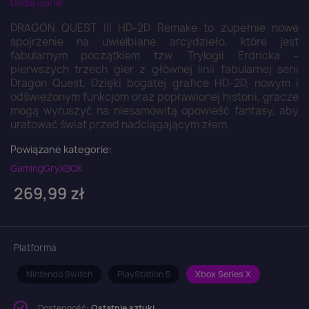
Dodaj opinie
DRAGON QUEST III HD-2D Remake to zupełnie nowe
spojrzenie na uwielbiane arcydzieło, które jest
fabularnym początkiem tzw. Trylogii Erdricka –
pierwszych trzech gier z głównej linii fabularnej serii
Dragon Quest. Dzięki bogatej grafice HD-2D, nowym i
odświeżonym funkcjom oraz poprawionej historii, gracze
mogą wyruszyć na niesamowitą opowieść fantasy, aby
uratować świat przed nadciągającym złem.
Powiązane kategorie:
Gaming
Gry
XBOX
269,99 zł
Platforma
Nintendo Switch
PlayStation 5
Xbox Series X
Dostępność:
Ostatnie sztuki