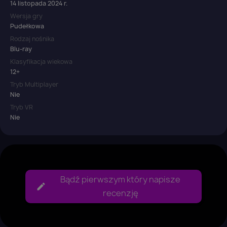
14 listopada 2024 r.
Wersja gry
Pudełkowa
Rodzaj nośnika
Blu-ray
Klasyfikacja wiekowa
12+
Tryb Multiplayer
Nie
Tryb VR
Nie
Bądź pierwszym który napisze
recenzję