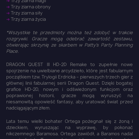
➜
Trzy ziarna magii
➜
Trzy ziarna obrony
➜
Trzy ziarna siły
➜
Trzy ziarna życia
*Wszystkie te przedmioty można też zdobyć w trakcie
rozgrywki. Gracze mogą odebrać zawartość zestawu,
otwierając skrzynię ze skarbem w Patty's Party Planning
Place.
DRAGON QUEST III HD-2D Remake to zupełnie nowe
spojrzenie na uwielbiane arcydzieło, które jest fabularnym
początkiem tzw. Trylogii Erdricka – pierwszych trzech gier z
głównej linii fabularnej serii Dragon Quest. Dzięki bogatej
grafice HD-2D, nowym i odświeżonym funkcjom oraz
poprawionej historii, gracze mogą wyruszyć na
niesamowitą opowieść fantasy, aby uratować świat przed
nadciągającym złem.
Lata temu wielki bohater Ortega pożegnał się z żoną i
dzieckiem, wyruszając na wyprawę, by pokonać
nikczemnego Baramosa. Ortega zawiódł, a Baramos nadal