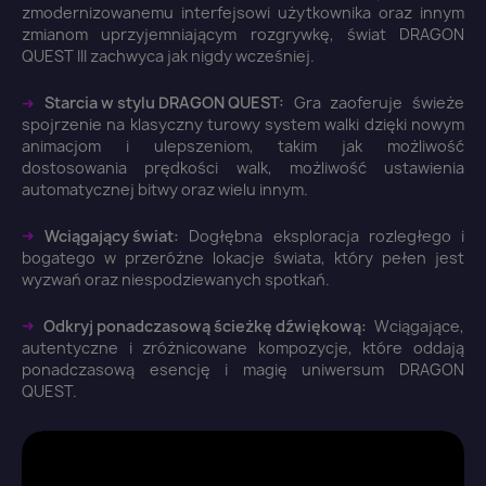
zmodernizowanemu interfejsowi użytkownika oraz innym
zmianom uprzyjemniającym rozgrywkę, świat DRAGON
QUEST III zachwyca jak nigdy wcześniej.
➜
Starcia w stylu DRAGON QUEST:
Gra zaoferuje świeże
Anuluj
Zaloguj się
spojrzenie na klasyczny turowy system walki dzięki nowym
animacjom i ulepszeniom, takim jak możliwość
dostosowania prędkości walk, możliwość ustawienia
automatycznej bitwy oraz wielu innym.
➜
Wciągający świat:
Dogłębna eksploracja rozległego i
bogatego w przeróżne lokacje świata, który pełen jest
wyzwań oraz niespodziewanych spotkań.
➜
Odkryj ponadczasową ścieżkę dźwiękową:
Wciągające,
autentyczne i zróżnicowane kompozycje, które oddają
ponadczasową esencję i magię uniwersum DRAGON
QUEST.