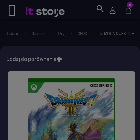
0
search
itstore
Gaming
Gry
XBOX
DRAGON QUEST III HD-2
favorite_border
Dodaj do porównania