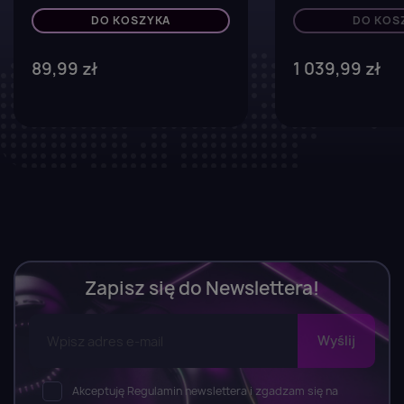
Xbox One / Series X
DO KOSZYKA
DO KOS
89,99 zł
1 039,99 zł
Zapisz się do Newslettera!
Akceptuję Regulamin newslettera i zgadzam się na