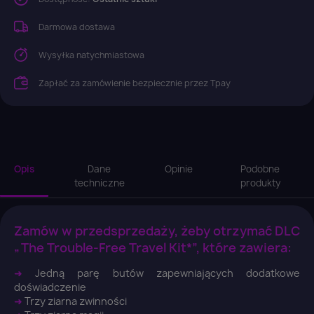
Darmowa dostawa
Wysyłka natychmiastowa
Zapłać za zamówienie bezpiecznie przez Tpay
Opis
Dane
Opinie
Podobne
techniczne
produkty
Zamów w przedsprzedaży, żeby otrzymać DLC
„The Trouble-Free Travel Kit*”, które zawiera:
➜
Jedną parę butów zapewniających dodatkowe
doświadczenie
➜
Trzy ziarna zwinności