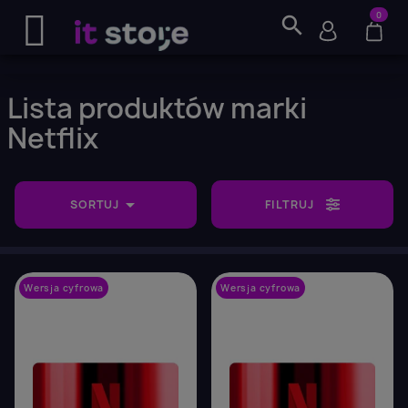
0
search
Lista produktów marki
Netflix

SORTUJ
FILTRUJ
Wersja cyfrowa
favorite_border
Wersja cyfrowa
favorite_border