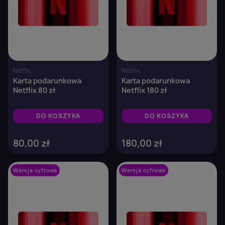
Netflix
Netflix
Karta podarunkowa
Karta podarunkowa
Netflix 80 zł
Netflix 180 zł
DO KOSZYKA
DO KOSZYKA
80,00 zł
180,00 zł
Wersja cyfrowa
favorite_border
Wersja cyfrowa
favorite_border
×
Zaloguj się
You need to be logged in to save products in your