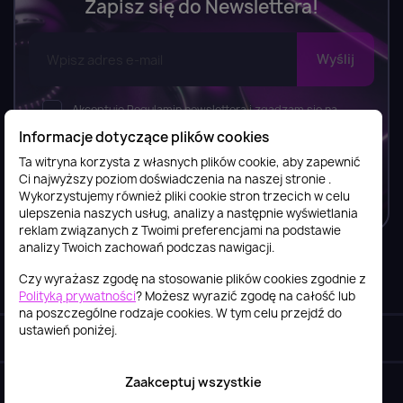
Zapisz się do Newslettera!
Akceptuję Regulamin newslettera i zgadzam się na
wysyłkę newslettera, w tym bezpłatnych materiałów,
Informacje dotyczące plików cookies
informacji o usługach i produktach przez FilesShop Bartosz
Ta witryna korzysta z własnych plików cookie, aby zapewnić
Ostrowski zgodnie z
Regulaminem newslettera.
Ci najwyższy poziom doświadczenia na naszej stronie .
Wykorzystujemy również pliki cookie stron trzecich w celu
ulepszenia naszych usług, analizy a następnie wyświetlania
reklam związanych z Twoimi preferencjami na podstawie
analizy Twoich zachowań podczas nawigacji.
Czy wyrażasz zgodę na stosowanie plików cookies zgodnie z
Informacje

Polityką prywatności
? Możesz wyrazić zgodę na całość lub
na poszczególne rodzaje cookies. W tym celu przejdź do
ustawień poniżej.
Obsługa klienta

Zaakceptuj wszystkie
Szybki kontakt
keyboard_arrow_down