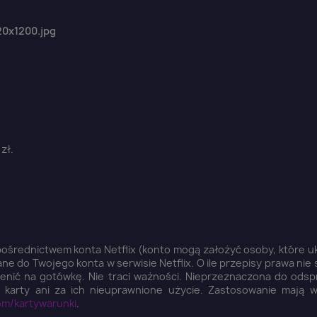
zł.
 pośrednictwem konta Netflix (konto mogą założyć osoby, które 
ane do Twojego konta w serwisie Netflix. O ile przepisy prawa nie
mienić na gotówkę. Nie traci ważności. Nieprzeznaczona do odsp
e karty ani za ich nieuprawnione użycie. Zastosowanie mają w
com/kartywarunki
.