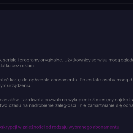
lmy, seriale i programy oryginalne. Użytkownicy serwisu mogą oglą
datku bez reklam.
stać kartę do opłacenia abonamentu. Pozostałe osoby mogą dzi
nym urządzeniu.
nomaniaków. Taka kwota pozwala na wykupienie 3 miesięcy najdrożs
wo czasu na nadrobienie zaległości i nie zamartwianie się odn
ubskrypcji w zależności od rodzaju wybranego abonamentu.