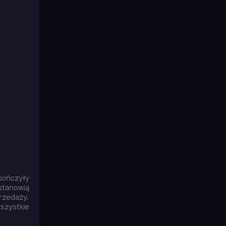
ukończyły
 stanowią
rzedaży.
szystkie