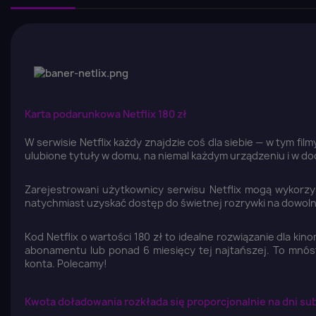
Karta podarunkowa Netflix 180 zł
W serwisie Netflix każdy znajdzie coś dla siebie — w tym fi
ulubione tytuły w domu, na niemal każdym urządzeniu i w do
Zarejestrowani użytkownicy serwisu Netflix mogą wykorzy
natychmiast uzyskać dostęp do świetnej rozrywki na dowol
Kod Netflix o wartości 180 zł to idealne rozwiązanie dla ki
abonamentu lub ponad 6 miesięcy tej najtańszej. To mnóst
konta. Polecamy!
Kwota doładowania rozkłada się proporcjonalnie na dni s