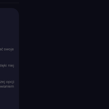
dać swoje
ęki niej
zej opcji
awianiem