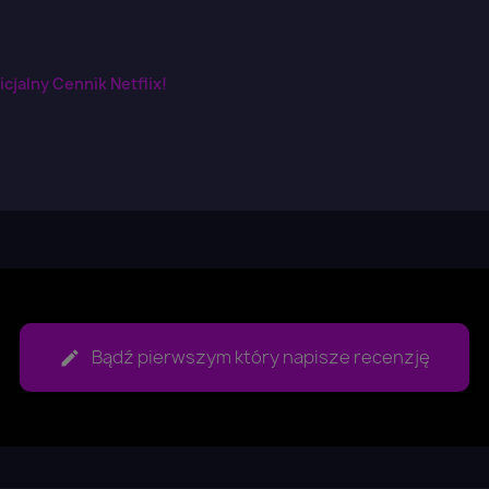
aloguj się
cjalny Cennik Netflix!
u need to be logged in to save products in your wish list.
Anuluj
Zaloguj się
Bądź pierwszym który napisze recenzję