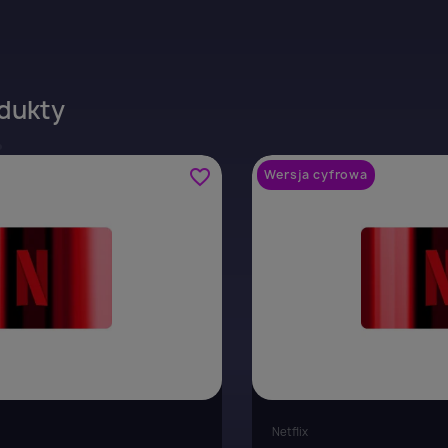
dukty
favorite_border
Wersja cyfrowa
Netflix