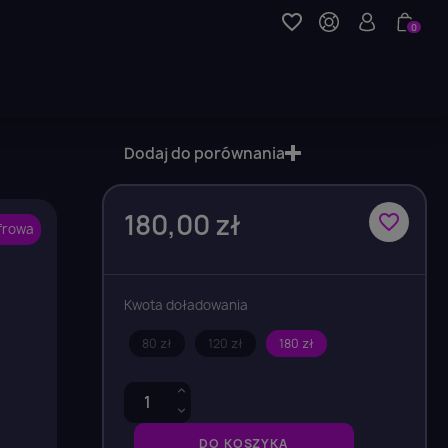
favorite_border
0
Dodaj do porównania
180,00 zł
favorite_border
frowa
Kwota doładowania
80 zł
120 zł
180 zł
DO KOSZYKA