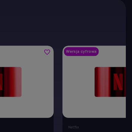
favorite_border
Wersja cyfrowa
Netflix