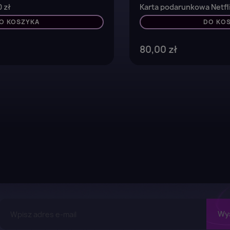
0 zł
Karta podarunkowa Netfli
O KOSZYKA
DO KO
80,00 zł