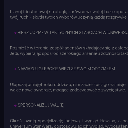
Planuj i dostosowuj strategię zarówno w swojej bazie operacyj
twój ruch – skutki twoich wyborów uczynią każdą rozgrywkę
➜
BIERZ UDZIAŁ W TAKTYCZNYCH STARCIACH W UNIWERS
Rozmieść w terenie zespół agentów składający się z całeg
Jedi, wybierając spośród szerokiego arsenału zdolności ta
➜
NAWIĄZUJ GŁĘBOKIE WIĘZI ZE SWOIM ODDZIAŁEM
Ulepszaj umiejętności oddziału, nim zabierzesz go na misje
walce nowe synergie, mogące zadecydować o zwycięstwie.
➜
SPERSONALIZUJ WALKĘ
Określ swoją specjalizację bojową i wygląd Hawksa, a na
uniwersum Star Wars, dostosowując ich wygląd, wyposażenie