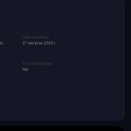
Data premiery
ki,
27 sierpnia 2026 r.
Tryb Multiplayer
Nie