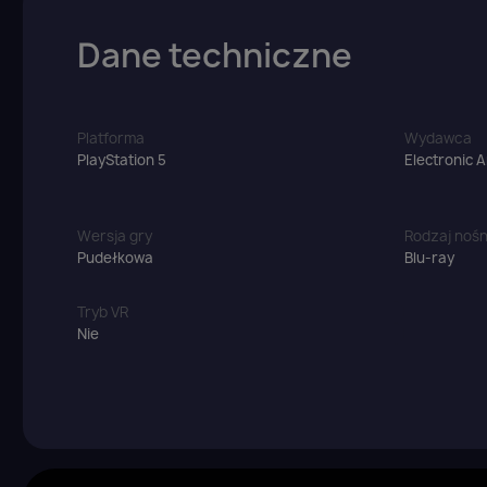
Dane techniczne
Platforma
Wydawca
PlayStation 5
Electronic A
Wersja gry
Rodzaj nośn
Pudełkowa
Blu-ray
Tryb VR
Nie