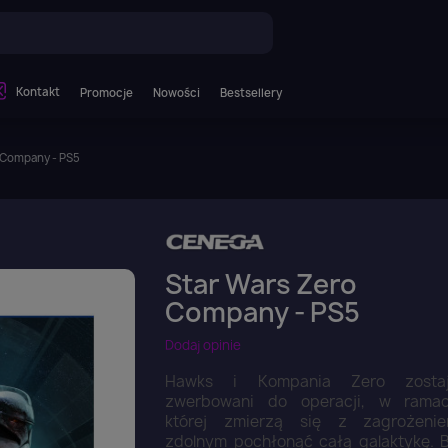
Kontakt
Promocje
Nowości
Bestsellery
 Company - PS5
Star Wars Zero
Company - PS5
Dodaj opinie
Hawks i Kompania Zero zosta
zwerbowani do operacji, w rama
której zmierzą się z zagrożeni
zdolnym pochłonąć całą galaktykę. 