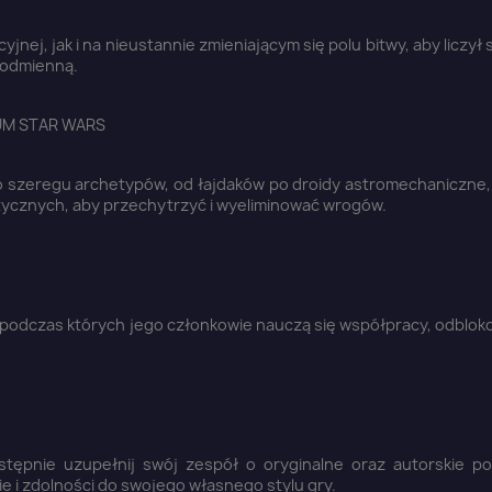
nej, jak i na nieustannie zmieniającym się polu bitwy, aby liczył 
 odmienną.
Anuluj
Zaloguj się
UM STAR WARS
o szeregu archetypów, od łajdaków po droidy astromechaniczne,
ktycznych, aby przechytrzyć i wyeliminować wrogów.
, podczas których jego członkowie nauczą się współpracy, odblo
stępnie uzupełnij swój zespół o oryginalne oraz autorskie po
 i zdolności do swojego własnego stylu gry.