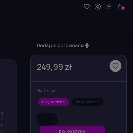
favorite_border
0
Dodaj do porównania
249,99 zł
favorite_border
Platforma
PlayStation 5
Xbox Series X
ją
ch
em
By
DO KOSZYKA