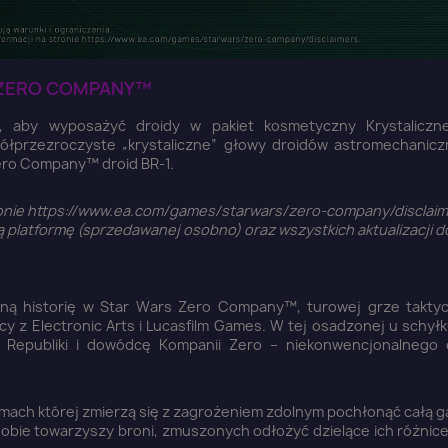
 ZERO COMPANY™
by wyposażyć droidy w pakiet kosmetyczny Krystaliczne
ółprzezroczyste „krystaliczne” głowy droidów astromechanicz
Zero Company™ droid BR-1.
stronie https://www.ea.com/games/starwars/zero-company/disclaim
latformę (sprzedawanej osobno) oraz wszystkich aktualizacji do
czną historię w Star Wars Zero Company™, turowej grze taktyc
y z Electronic Arts i Lucasfilm Games. W tej osadzonej u schył
a Republiki i dowódcę Kompanii Zero – niekonwencjonalnego 
mach której zmierzą się z zagrożeniem zdolnym pochłonąć całą g
bie towarzyszy broni, zmuszonych odłożyć dzielące ich różnice 