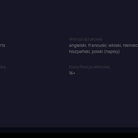
Wersja językowa
rts
angielski, francuski, włoski, niemiec
hiszpański, polski (napisy)
ika
Klasyfikacja wiekowa
16+