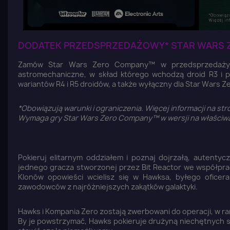
DODATEK PRZEDSPRZEDAŻOWY* STAR WARS
Zamów Star Wars Zero Company™ w przedsprzedaży, a
astromechaniczne, w skład którego wchodzą droid R3 i p
wariantów R4 i R5 droidów, a także wyłączny dla Star Wars 
*Obowiązują warunki i ograniczenia. Więcej informacji na 
Wymaga gry Star Wars Zero Company™ w wersji na właściwą p
Pokieruj elitarnym oddziałem i poznaj dojrzałą, autenty
jednego gracza stworzonej przez Bit Reactor we współprac
Klonów opowieści wcielisz się w Hawksa, byłego oficer
zawodowców z najróżniejszych zakątków galaktyki.
Hawks i Kompania Zero zostają zwerbowani do operacji, w ra
By je powstrzymać, Hawks pokieruje drużyną niechętnych so