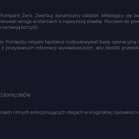
 Kompanii Zero. Zwerbuj dynamiczny oddział, składający się z
liminować wroga w starciach o najwyższą stawkę. Kluczem do po
y na twoją korzyść.
a nim. Pomiędzy misjami będziesz rozbudowywać bazę operacyjną 
j z pozyskanych informacji wywiadowczych, aby śledzić przebi
WOJEN KLONÓW
aloguj się
niach i innych emocjonujących misjach w oryginalnej opowieści 
u need to be logged in to save products in your wish list.