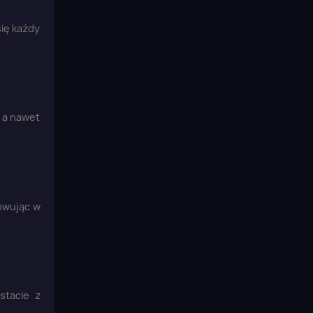
się każdy
 a nawet
kowując w
stacie z