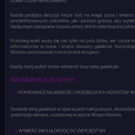
stawić czoła niemożliwemu.
Każda podjęta decyzja może być na wagę życia i śmierci
predefiniowanych członków, jak i postaci gracza, aby wye
będą więzi zawiązane na polu bitwy, które odwrócą losy bitw
Przebieg walki waży się nie tylko na polu bitwy, ale i poz
informatorów w nowe i znane obszary galaktyki. Korzysta
Klonów i pozostawać o krok przed wrogiem.
Każdy twój wybór może odmienić losy całej galaktyki.
NAJWAŻNIEJSZE CECHY
➜
POPROWADŹ NAJBARDZIEJ PRZEBIEGŁYCH AGENTÓW 
Z
Dowódź elitą galaktyki w operacjach taktycznych, dochodze
srebrnego ekranu, osadzonej w epoce Wojen Klonów.
Yo
➜
WYBIERZ SWOJĄ DROGĘ DO ZWYCIĘSTWA