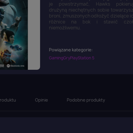
je powstrzymać, Hawks pokieru
drużyną niechętnych sobie towarzys
broni, zmuszonych odłożyć dzielące i
różnice na bok i stawić czo
niemożliwemu.
Powiązane kategorie:
Gaming
Gry
PlayStation 5
roduktu
Opinie
Podobne produkty