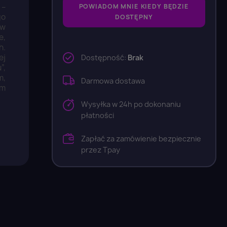
 –
POWIADOM MNIE KIEDY BĘDZIE
go
DOSTĘPNY
 w
e,
h.
ej
Dostępność:
Brak
”,
m,
Darmowa dostawa
ym
Wysyłka w 24h po dokonaniu
płatności
Zapłać za zamówienie bezpiecznie
przez Tpay