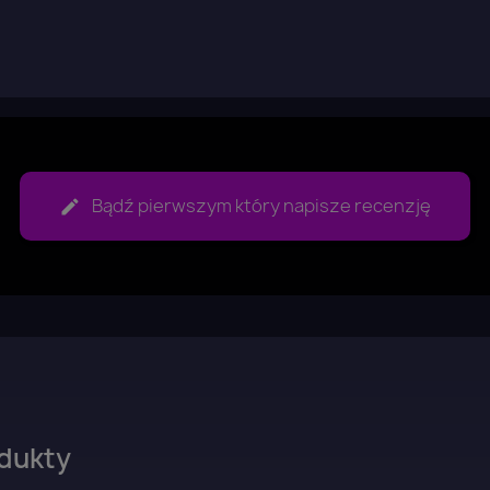
Bądź pierwszym który napisze recenzję
dukty