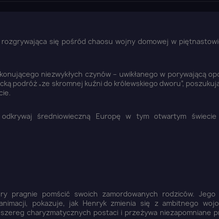
ji rozgrywająca się pośród chaosu wojny domowej w piętnastow
dokonującego niezwykłych czynów – uwikłanego w porywającą op
icką podróż „ze skromnej kuźni do królewskiego dworu”, poszuku
cie.
– odkrywaj średniowieczną Europę w tym otwartym świeci
ry pragnie pomścić swoich zamordowanych rodziców. Jego h
nimacji, pokazuje, jak Henryk zmienia się z ambitnego woj
 szereg charyzmatycznych postaci i przeżywa niezapomniane p