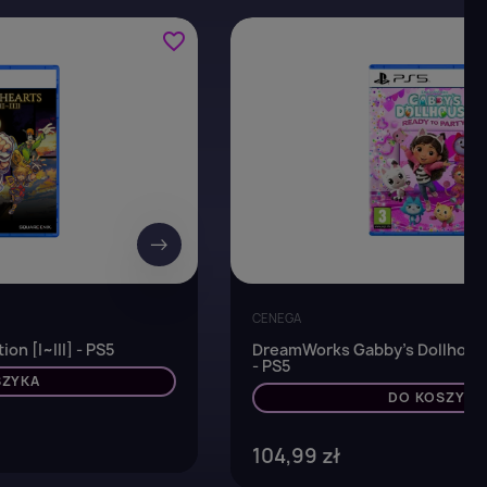
favorite_border
→
CENEGA
n [I~III] - PS5
DreamWorks Gabby's Dollhouse
- PS5
SZYKA
DO KOSZYKA
104,99 zł