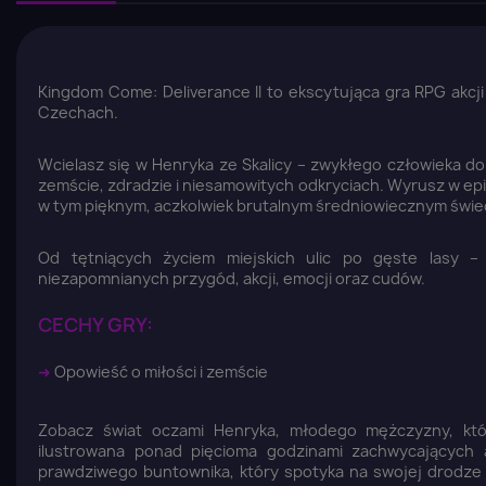
Kingdom Come: Deliverance II to ekscytująca gra RPG akc
Czechach.
Wcielasz się w Henryka ze Skalicy – zwykłego człowieka 
zemście, zdradzie i niesamowitych odkryciach. Wyrusz w ep
w tym pięknym, aczkolwiek brutalnym średniowiecznym świe
Od tętniących życiem miejskich ulic po gęste lasy 
niezapomnianych przygód, akcji, emocji oraz cudów.
CECHY GRY:
➜
Opowieść o miłości i zemście
Zobacz świat oczami Henryka, młodego mężczyzny, któ
ilustrowana ponad pięcioma godzinami zachwycających a
prawdziwego buntownika, który spotyka na swojej drodze