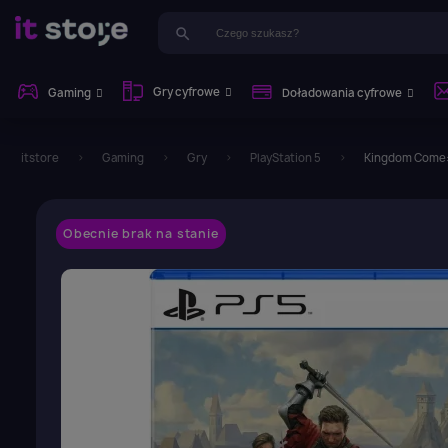
search
Gry cyfrowe
Gaming
Doładowania cyfrowe
itstore
Gaming
Gry
PlayStation 5
Kingdom Come: 
Obecnie brak na stanie