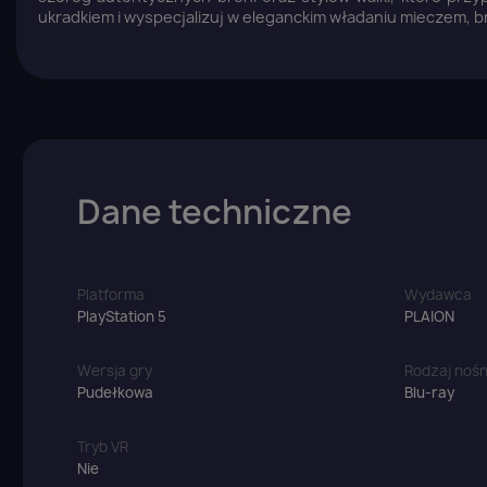
ukradkiem i wyspecjalizuj w eleganckim władaniu mieczem, b
Dane techniczne
Z
Yo
Platforma
Wydawca
PlayStation 5
PLAION
Wersja gry
Rodzaj nośn
Pudełkowa
Blu-ray
Tryb VR
Nie