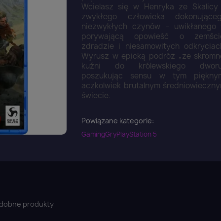
Wcielasz się w Henryka ze Skalicy
zwykłego człowieka dokonujące
niezwykłych czynów – uwikłanego
porywającą opowieść o zemści
zdradzie i niesamowitych odkryciac
Wyrusz w epicką podróż „ze skromn
kuźni do królewskiego dworu
poszukując sensu w tym piękny
aczkolwiek brutalnym średniowieczn
świecie.
Powiązane kategorie:
Gaming
Gry
PlayStation 5
dobne produkty