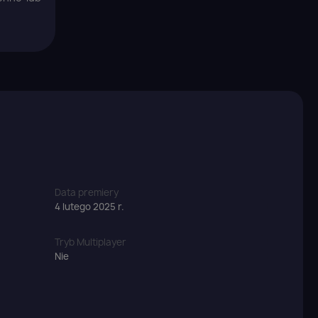
×
Data premiery
4 lutego 2025 r.
Tryb Multiplayer
Nie