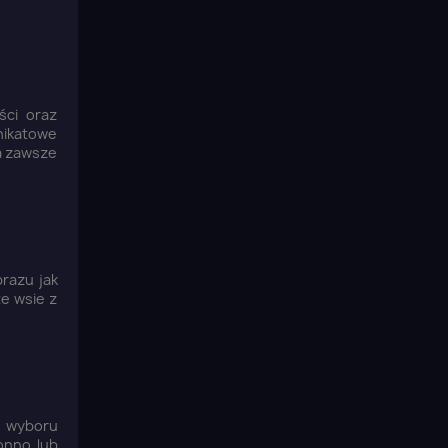
ści oraz
nikatowe
na zawsze
razu jak
te wsie z
do wyboru
onno lub