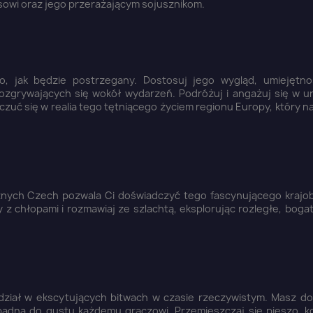
sowi oraz jego przerażającym sojusznikom.
, jak będzie postrzegany. Dostosuj jego wygląd, umiejętno
ozgrywających się wokół wydarzeń. Podróżuj i angażuj się w u
wczuć się w realia tego tętniącego życiem regionu Europy, który 
cznych Czech pozwala Ci doświadczyć tego fascynującego krajob
y z chłopami i rozmawiaj ze szlachtą, eksplorując rozległe, boga
ąc udział w ekscytujących bitwach w czasie rzeczywistym. Masz 
ypadną do gustu każdemu graczowi. Przemieszczaj się pieszo, k