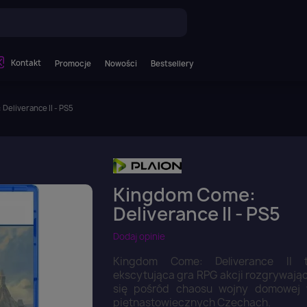
Kontakt
Promocje
Nowości
Bestsellery
Deliverance II - PS5
Kingdom Come:
Deliverance II - PS5
Dodaj opinie
Kingdom Come: Deliverance II 
ekscytująca gra RPG akcji rozgrywają
się pośród chaosu wojny domowej
piętnastowiecznych Czechach.