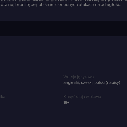
rutalnej broni tępej lub śmiercionośnych atakach na odległość.
aloguj się
u need to be logged in to save products in your wish list.
Wersja językowa
angielski, czeski, polski (napisy)
ika
Klasyfikacja wiekowa
18+
Anuluj
Zaloguj się