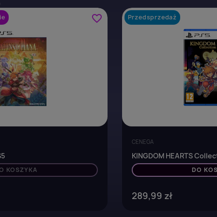
favorite_border
ie
Przedsprzedaż
CENEGA
S5
KINGDOM HEARTS Collectio
O KOSZYKA
DO KO
289,99 zł