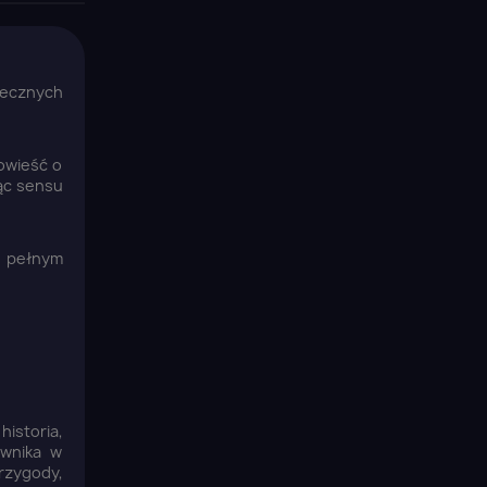
iecznych
owieść o
jąc sensu
e pełnym
istoria,
ownika w
rzygody,