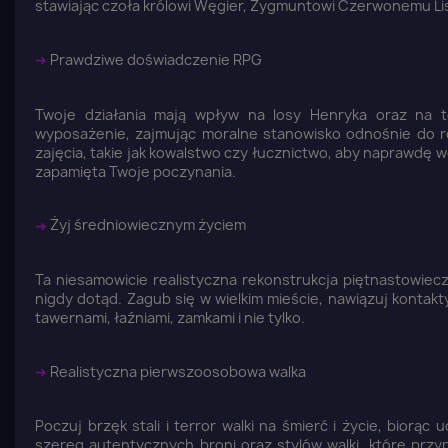
stawiając czoła królowi Węgier, Zygmuntowi Czerwonemu Li
➜
Prawdziwe doświadczenie RPG
Twoje działania mają wpływ na losy Henryka oraz na to
wyposażenie, zajmując moralne stanowisko odnośnie do r
zajęcia, takie jak kowalstwo czy łucznictwo, aby naprawdę 
zapamięta Twoje poczynania.
➜
Żyj średniowiecznym życiem
Ta niesamowicie realistyczna rekonstrukcja piętnastowie
nigdy dotąd. Zagub się w wielkim mieście, nawiązuj kontakt
tawernami, łaźniami, zamkami i nie tylko.
➜
Realistyczna pierwszoosobowa walka
Poczuj brzęk stali i terror walki na śmierć i życie, bior
szereg autentycznych broni oraz stylów walki, które prz