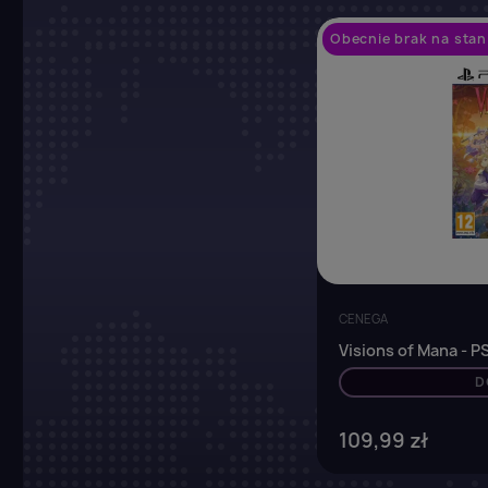
Obecnie brak na stan
CENEGA
Visions of Mana - P
D
109,99 zł