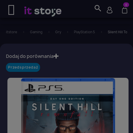
0
search
itstore
Gaming
Gry
PlayStation 5
Silent Hill Town
favorite_border
Dodaj do porównania
Przedsprzedaż