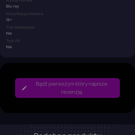
Rodzaj nośnika
Blu-ray
Klasyfikacja wiekowa
16+
Tryb Multiplayer
Nie
Tryb VR
Nie
Bądź pierwszym który napisze
recenzję