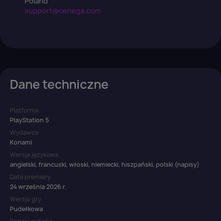
Poland
support@cenega.com
Dane techniczne
Platforma
PlayStation 5
Wydawca
Konami
Wersja językowa
angielski, francuski, włoski, niemiecki, hiszpański, polski (napisy)
Data premiery
24 września 2026 r.
Wersja gry
Pudełkowa