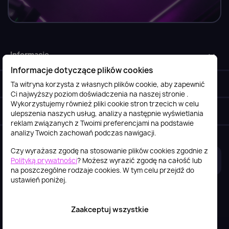
Informacje

Informacje dotyczące plików cookies
Obsługa klienta

Ta witryna korzysta z własnych plików cookie, aby zapewnić
Ci najwyższy poziom doświadczenia na naszej stronie .
Wykorzystujemy również pliki cookie stron trzecich w celu
Szybki kontakt
keyboard_arrow_down
ulepszenia naszych usług, analizy a następnie wyświetlania
reklam związanych z Twoimi preferencjami na podstawie
analizy Twoich zachowań podczas nawigacji.
Czy wyrażasz zgodę na stosowanie plików cookies zgodnie z
Polityką prywatności
? Możesz wyrazić zgodę na całość lub
2026© itstore.com.pl
Projekt i realizacja:
4Pixel
na poszczególne rodzaje cookies. W tym celu przejdź do
ustawień poniżej.
Zaakceptuj wszystkie