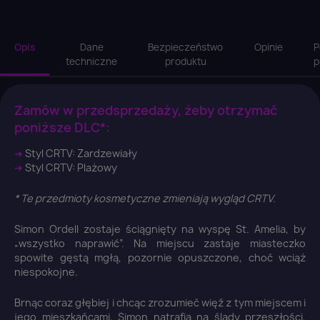
Opis
Dane
Bezpieczeństwo
Opinie
P
techniczne
produktu
p
Zamów w przedsprzedaży, żeby otrzymać
poniższe DLC*:
➜
Styl CRTV: Zardzewiały
➜
Styl CRTV: Plażowy
* Te przedmioty kosmetyczne zmieniają wygląd CRTV.
Simon Ordell zostaje ściągnięty na wyspę St. Amelia, by
„wszystko naprawić”. Na miejscu zastaje miasteczko
spowite gęstą mgłą, pozornie opuszczone, choć wciąż
niespokojne.
Brnąc coraz głębiej i chcąc zrozumieć więź z tym miejscem i
jego mieszkańcami, Simon natrafia na ślady przeszłości,