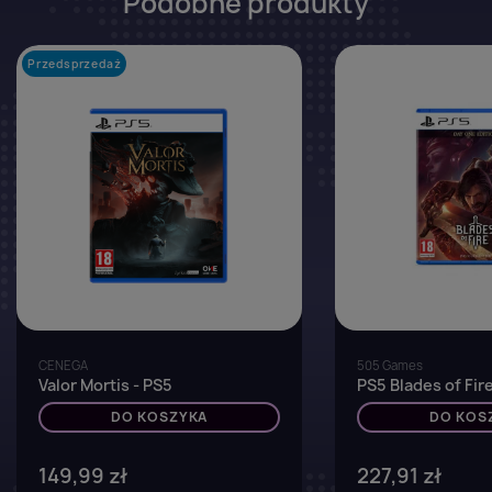
Podobne produkty
Przedsprzedaż
favorite_border
CENEGA
505 Games
Valor Mortis - PS5
PS5 Blades of Fire
DO KOSZYKA
DO KOS
149,99 zł
227,91 zł