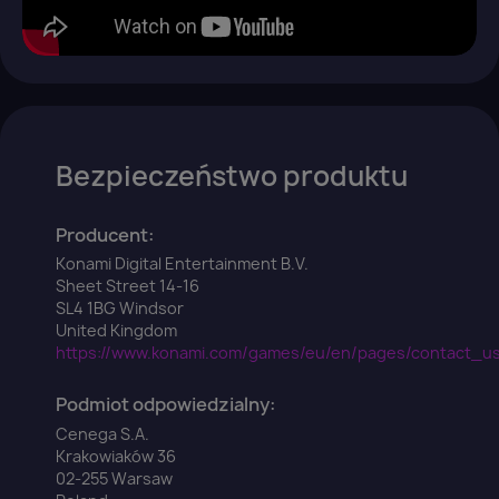
×
Zaloguj się
Bezpieczeństwo produktu
You need to be logged in to save products in your wish
Producent:
list.
Konami Digital Entertainment B.V.
Sheet Street 14-16
SL4 1BG Windsor
United Kingdom
https://www.konami.com/games/eu/en/pages/contact_u
Anuluj
Zaloguj się
Podmiot odpowiedzialny:
Cenega S.A.
Krakowiaków 36
02-255 Warsaw