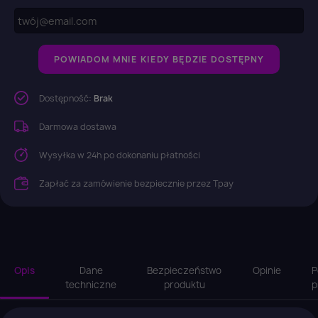
POWIADOM MNIE KIEDY BĘDZIE DOSTĘPNY
Dostępność:
Brak
Darmowa dostawa
Wysyłka w 24h po dokonaniu płatności
Zapłać za zamówienie bezpiecznie przez Tpay
Opis
Dane
Bezpieczeństwo
Opinie
P
techniczne
produktu
p