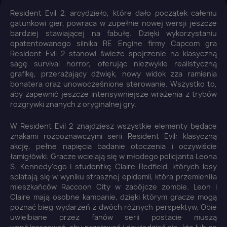
Resident Evil 2, arcydzieło, które dało początek całemu
gatunkowi gier, powraca w zupełnie nowej wersji jeszcze
bardziej stawiającej na fabułę. Dzięki wykorzystaniu
opatentowanego silnika RE Engine firmy Capcom gra
Resident Evil 2 stanowi świeże spojrzenie na klasyczną
sagę survival horror, oferując niezwykle realistyczną
grafikę, przerażający dźwięk, nowy widok zza ramienia
bohatera oraz unowocześnione sterowanie. Wszystko to,
aby zapewnić jeszcze intensywniejsze wrażenia z trybów
rozgrywki znanych z oryginalnej gry.
W Resident Evil 2 znajdziesz wszystkie elementy będące
znakami rozpoznawczymi serii Resident Evil: klasyczną
akcję, pełne napięcia badanie otoczenia i oczywiście
łamigłówki. Gracze wcielają się w młodego policjanta Leona
S. Kennedy'ego i studentkę Claire Redfield, których losy
splatają się w wyniku strasznej epidemii, która przemieniła
mieszkańców Raccoon City w zabójcze zombie. Leon i
Claire mają osobne kampanie, dzięki którym gracze mogą
poznać bieg wydarzeń z dwóch różnych perspektyw. Obie
uwielbiane przez fanów serii postacie muszą