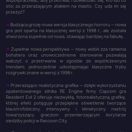
współpracować, aby przetrwać i dowiedzieć się, kto lub co
stoi za przerażającym atakiem na miasto. Czy uda im się
przeżyć?
➜
Budząca grozę nowa wersja klasycznego horroru — nowa
gra jest oparta na klasycznej wersji z 1998 r., ale została
stworzona zupełnie od nowa, stawiając bardziej na fabułę.
➜
Zupełnie nowa perspektywa — nowy widok zza ramienia
bohatera oraz unowocześnione sterowanie pozwalają
walczyć o przetrwanie w zgodzie ze współczesnymi
trendami, jednocześnie udostępniając klasyczne tryby
rozgrywki znane w wersji z 1998 r.
➜
Przerażająco realistyczna grafika — dzięki wykorzystaniu
opatentowanego silnika RE Engine firmy Capcom gra
Resident Evil 2 oferuje niezwykłą, fotorealistyczną grafikę,
której efekt potęguje przepiękne oświetlenie tworzące
klaustrofobiczny, intensywny i klimatyczny nastrój
towarzyszący graczom przemierzającym korytarze
siedziby policji w Raccoon City.