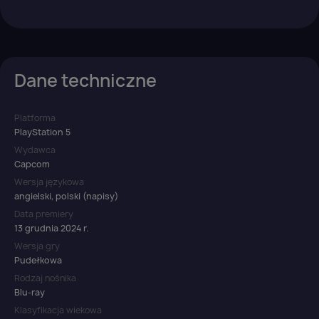
Dane techniczne
Platforma
PlayStation 5
Wydawca
Capcom
Wersja językowa
angielski, polski (napisy)
Data premiery
13 grudnia 2024 r.
Wersja gry
Pudełkowa
Rodzaj nośnika
Blu-ray
Klasyfikacja wiekowa