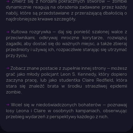
➜
Zmierz się z hordami pokracznych stworów — zombie
dynamicznie reagują na obrażenia zadawane przez każdy
nabój, które są przedstawiane z przerażającą dbałością o
×
najdrobniejsze krwawe szczegóły.
Zaloguj się
➜
Kultowa rozgrywka — daj się ponieść szalonej walce z
przeciwnikami, odkrywaj mroczne korytarze, rozwiązuj
You need to be logged in to save products in your
zagadki, aby dostać się do ważnych miejsc, a także zbieraj
wish list.
przedmioty i używaj ich, rozpaczliwie starając się utrzymać
przy życiu.
➜
Zobacz znane postacie z zupełnie innej strony — możesz
grać jako młody policjant Leon S. Kennedy, który dopiero
Anuluj
Zaloguj się
zaczyna pracę, lub jako studentka Claire Redfield, która
stara się znaleźć brata w środku straszliwej epidemii
zombie.
➜
Wciel się w niedoświadczonych bohaterów — poznawaj
losy Leona i Claire w osobnych kampaniach, obserwując
przebieg wydarzeń z perspektywy każdego z nich.