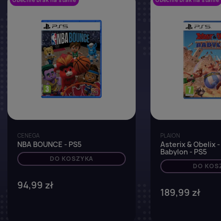
favorite_border
CENEGA
PLAION
NBA BOUNCE - PS5
Asterix & Obelix 
Babylon - PS5
DO KOSZYKA
DO KOS
94,99 zł
189,99 zł