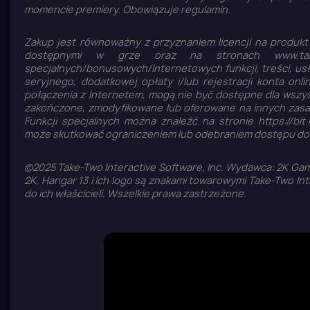
momencie premiery. Obowiązuje regulamin.
Zakup jest równoważny z przyznaniem licencji na produkt
dostępnymi w grze oraz na stronach www.take2
specjalnych/bonusowych/internetowych funkcji, treści, us
seryjnego, dodatkowej opłaty i/lub rejestracji konta on
połączenia z Internetem, mogą nie być dostępne dla wszys
zakończone, zmodyfikowane lub oferowane na innych zasa
Funkcji specjalnych można znaleźć na stronie https://bi
może skutkować ograniczeniem lub odebraniem dostępu do g
©2025 Take-Two Interactive Software, Inc. Wydawca: 2K Game
2K, Hangar 13 i ich logo są znakami towarowymi Take-Two Int
do ich właścicieli. Wszelkie prawa zastrzeżone.