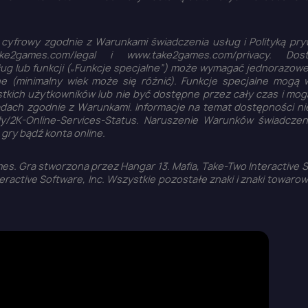
 cyfrowy zgodnie z Warunkami świadczenia usług i Polityką pry
games.com/legal i www.take2games.com/privacy. Do
ług lub funkcji („Funkcje specjalne”) może wymagać jednorazow
line (minimalny wiek może się różnić). Funkcje specjalne mogą
tkich użytkowników lub nie być dostępne przez cały czas i mog
dach zgodnie z Warunkami. Informacje na temat dostępności ni
t.ly/2K-Online-Services-Status. Naruszenie Warunków świadczen
ry bądź konta online.
s. Gra stworzona przez Hangar 13. Mafia, Take-Two Interactive 
eractive Software, Inc. Wszystkie pozostałe znaki i znaki towaro