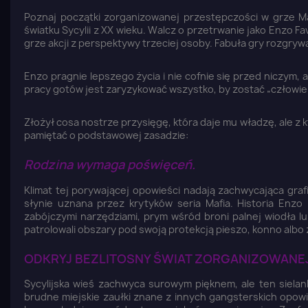
Poznaj początki zorganizowanej przestępczości w grze Ma
światku Sycylii z XX wieku. Walcz o przetrwanie jako Enzo 
grze akcji z perspektywy trzeciej osoby. Fabuła gry rozgryw
Enzo pragnie lepszego życia i nie cofnie się przed niczym,
pracy gotów jest zaryzykować wszystko, by zostać „człowiek
Złożył cosa nostrze przysięgę, która daje mu władzę, ale z k
pamiętać o podstawowej zasadzie:
Rodzina wymaga poświęceń.
Klimat tej porywającej opowieści nadają zachwycająca graf
słynie uznana przez krytyków seria Mafia. Historia Enz
zabójczymi narzędziami, prym wśród broni palnej wiodła lup
patrolowali obszary pod swoją protekcją pieszo, konno alb
ODKRYJ BEZLITOSNY ŚWIAT ZORGANIZOWANE
Sycylijska wieś zachwyca surowym pięknem, ale ten sielan
brudne miejskie zaułki znane z innych gangsterskich opowie