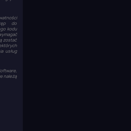
watności
stęp do
ego kodu
 wymagać
ą zostać
ektórych
ia usług
Software,
we należą