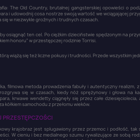
fia: The Old Country, brutalnej gangsterskiej opowieści o po
Favara i udowodnij cosa nostrze swoją wartość we wciągającej pr
a się w niezwykle groźnych i trudnych czasach.
Anuluj
Zaloguj się
 aby osiągnąć ten cel. Po ciężkim dzieciństwie spędzonym na pr
iem honoru” w przestępczej rodzinie Torrisi.
tórą wiążą się też liczne pokusy i trudności. Przede wszystkim je
ika, filmowa metoda prowadzenia fabuły i autentyczny realizm, 
o rozgrywa się w czasach, kiedy nóż sprężynowy i głowa na ka
ara, krwawe wendetty ciągnęły się przez całe dziesięciolecia, 
o za kółkiem samochodu z przełomu wieków.
J PRZESTĘPCZOŚCI
kowy krajobraz jest splugawiony przez przemoc i podłość, tak 
ści. W cieniu i bez medialnego szumu rywalizujące ze sobą rodz