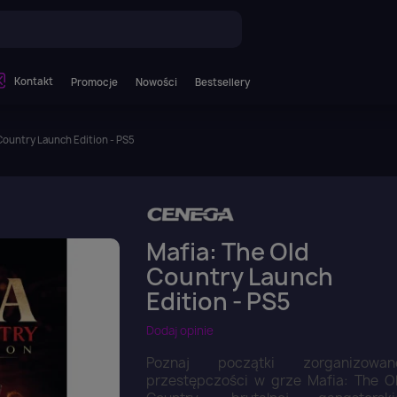
Kontakt
Promocje
Nowości
Bestsellery
Country Launch Edition - PS5
Mafia: The Old
Country Launch
Edition - PS5
Dodaj opinie
Poznaj początki zorganizowan
przestępczości w grze Mafia: The O