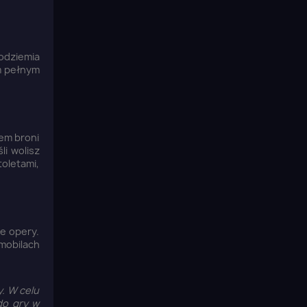
odziemia
m pełnym
łem broni
li wolisz
oletami,
e opery.
omobilach
. W celu
do gry w