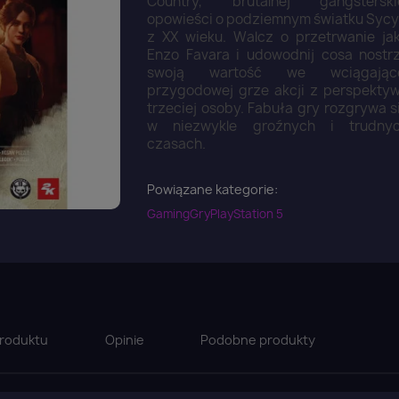
Country, brutalnej gangsterski
opowieści o podziemnym światku Sycyl
z XX wieku. Walcz o przetrwanie ja
Enzo Favara i udowodnij cosa nostr
swoją wartość we wciągając
przygodowej grze akcji z perspekty
trzeciej osoby. Fabuła gry rozgrywa s
w niezwykle groźnych i trudny
czasach.
Powiązane kategorie:
Gaming
Gry
PlayStation 5
roduktu
Opinie
Podobne produkty