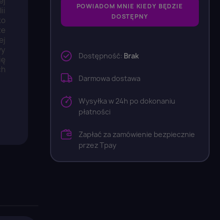
ej
POWIADOM MNIE KIEDY BĘDZIE
ii
DOSTĘPNY
ko
ze
ej
wy
Dostępność:
Brak
ię
ch
Darmowa dostawa
Wysyłka w 24h po dokonaniu
płatności
Zapłać za zamówienie bezpiecznie
przez Tpay