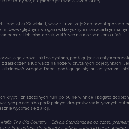
to ulotny dar, a lojalność jest warta każdej ofiary.
i z początku XX wieku i, wraz z Enzo, zejdź do przestępczego p
ikami i bezwzględnymi wrogami w klasycznym dramacie kryminalny
iemnomorskich miasteczek, w których nie można nikomu ufać.
orzystając z noża, jak i na dystans, posługując się całym arsena
h z zaskoczenia lub walcz na noże w brutalnych pojedynkach. Jeś
eliminować wrogów Dona, posługując się autentycznymi pist
ch krypt i zniszczonych ruin po bujne winnice i bogato zdobion
twartych polach albo pędź polnymi drogami w realistycznych aut
sznie wycofać się z akcji.
Mafia: The Old Country – Edycja Standardowa do czasu premiery
nie z Internetem. Przedmioty zostaną automatycznie dodane 