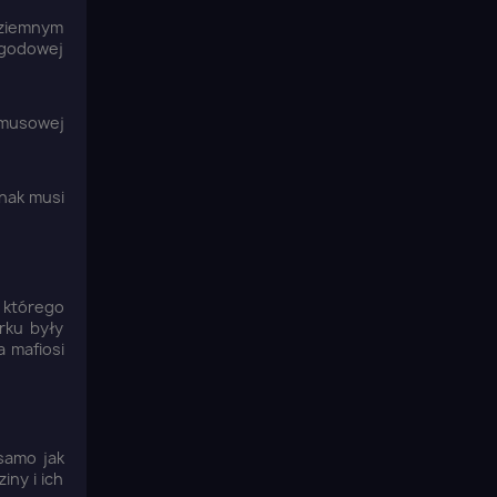
dziemnym
zygodowej
zymusowej
dnak musi
z którego
rku były
a mafiosi
samo jak
iny i ich