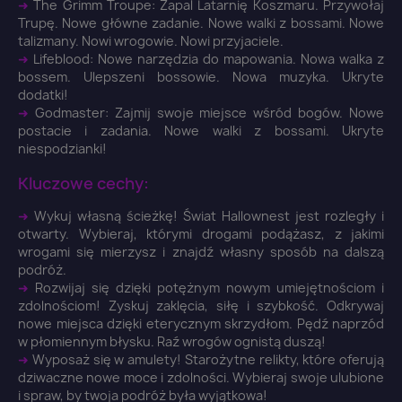
➜
The Grimm Troupe: Zapal Latarnię Koszmaru. Przywołaj
Trupę. Nowe główne zadanie. Nowe walki z bossami. Nowe
talizmany. Nowi wrogowie. Nowi przyjaciele.
➜
Lifeblood: Nowe narzędzia do mapowania. Nowa walka z
bossem. Ulepszeni bossowie. Nowa muzyka. Ukryte
dodatki!
➜
Godmaster: Zajmij swoje miejsce wśród bogów. Nowe
postacie i zadania. Nowe walki z bossami. Ukryte
niespodzianki!
Kluczowe cechy:
➜
Wykuj własną ścieżkę! Świat Hallownest jest rozległy i
otwarty. Wybieraj, którymi drogami podążasz, z jakimi
wrogami się mierzysz i znajdź własny sposób na dalszą
podróż.
➜
Rozwijaj się dzięki potężnym nowym umiejętnościom i
zdolnościom! Zyskuj zaklęcia, siłę i szybkość. Odkrywaj
nowe miejsca dzięki eterycznym skrzydłom. Pędź naprzód
w płomiennym błysku. Raź wrogów ognistą duszą!
×
➜
Wyposaż się w amulety! Starożytne relikty, które oferują
Zaloguj się
dziwaczne nowe moce i zdolności. Wybieraj swoje ulubione
i spraw, by twoja podróż była wyjątkowa!