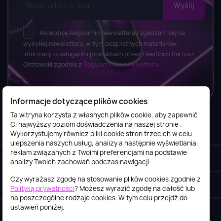
Akceptuję Regulamin newslettera i zgadzam się na
wysyłkę newslettera, w tym bezpłatnych materiałów,
informacji o usługach i produktach przez FilesShop Bartosz
Ostrowski zgodnie z
Regulaminem newslettera.
Informacje dotyczące plików cookies
Ta witryna korzysta z własnych plików cookie, aby zapewnić
Ci najwyższy poziom doświadczenia na naszej stronie .
Informacje

Wykorzystujemy również pliki cookie stron trzecich w celu
ulepszenia naszych usług, analizy a następnie wyświetlania
reklam związanych z Twoimi preferencjami na podstawie
Obsługa klienta

analizy Twoich zachowań podczas nawigacji.
Czy wyrażasz zgodę na stosowanie plików cookies zgodnie z
Szybki kontakt
keyboard_arrow_down
Polityką prywatności
? Możesz wyrazić zgodę na całość lub
na poszczególne rodzaje cookies. W tym celu przejdź do
ustawień poniżej.