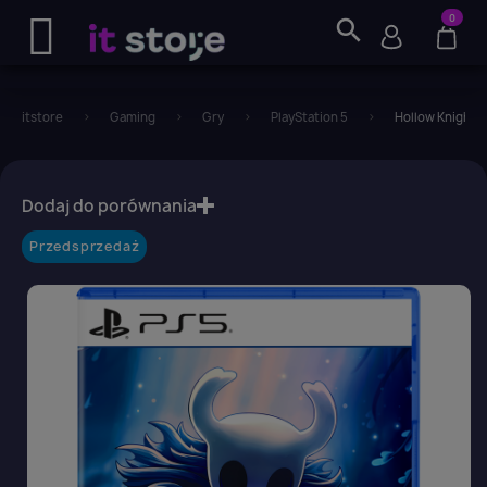
0
search
itstore
Gaming
Gry
PlayStation 5
Hollow Knight -
favorite_border
Dodaj do porównania
Przedsprzedaż