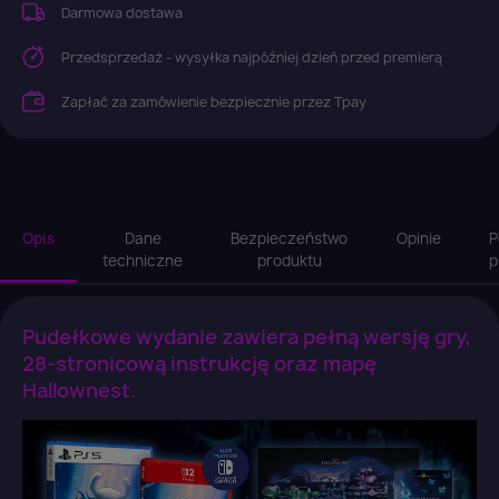
Darmowa dostawa
Przedsprzedaż - wysyłka najpóźniej dzień przed premierą
Zapłać za zamówienie bezpiecznie przez Tpay
Opis
Dane
Bezpieczeństwo
Opinie
P
techniczne
produktu
p
Pudełkowe wydanie zawiera pełną wersję gry,
28-stronicową instrukcję oraz mapę
Hallownest.