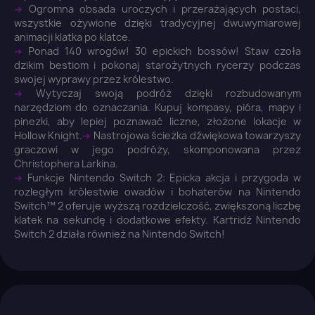
➜
Ogromna obsada uroczych i przerażających postaci,
You need to be logged in to save products in your
wszystkie ożywione dzięki tradycyjnej dwuwymiarowej
wish list.
animacji klatka po klatce.
➜
Ponad 140 wrogów! 30 epickich bossów! Staw czoła
dzikim bestiom i pokonaj starożytnych rycerzy podczas
swojej wyprawy przez królestwo.
➜
Wytyczaj swoją podróż dzięki rozbudowanym
Anuluj
Zaloguj się
narzędziom do oznaczania. Kupuj kompasy, pióra, mapy i
pinezki, aby lepiej poznawać liczne, złożone lokacje w
Hollow Knight.
➜
Nastrojowa ścieżka dźwiękowa towarzyszy
graczowi w jego podróży, skomponowana przez
Christophera Larkina.
➜
Funkcje Nintendo Switch 2: Epicka akcja i przygoda w
rozległym królestwie owadów i bohaterów na Nintendo
Switch™ 2 oferuje wyższą rozdzielczość, zwiększoną liczbę
klatek na sekundę i dodatkowe efekty. Kartridż Nintendo
Switch 2 działa również na Nintendo Switch!