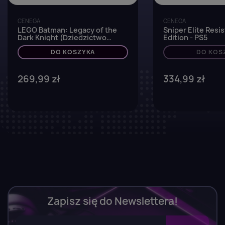
CENEGA
CENEGA
LEGO Batman: Legacy of the
Sniper Elite Resi
Dark Knight (Dziedzictwo
Edition - PS5
Mrocznego Rycerza) - PS5
DO KOSZYKA
DO KOS
269,99 zł
334,99 zł
Zapisz się do Newslettera!