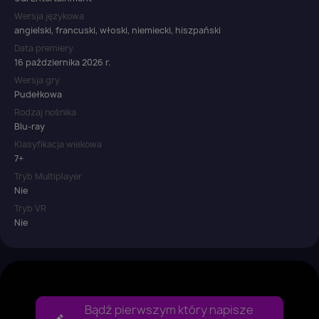
Wersja językowa
angielski, francuski, włoski, niemiecki, hiszpański
Data premiery
16 października 2026 r.
Wersja gry
Pudełkowa
Rodzaj nośnika
Blu-ray
Klasyfikacja wiekowa
7+
Tryb Multiplayer
Nie
Tryb VR
Nie
Bądź pierwszym który napisze