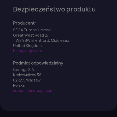
Bezpieczeństwo produktu
×
Zaloguj się
Producent:
You need to be logged in to save products in your
SEGA Europe Limited
wish list.
Great West Road 27
TW8 9BW Brentford, Middlesex
United Kingdom
help@sega.com
Anuluj
Zaloguj się
Podmiot odpowiedzialny:
Cenega S.A.
Krakowiaków 36
02-255 Warsaw
Polska
support@cenega.com