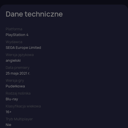
Dane techniczne
Platforma
PlayStation 4
Wydawca
SEGA Europe Limited
Wersja językowa
angielski
Data premiery
25 maja 2021 r.
Wersja gry
Pudełkowa
Rodzaj nośnika
Blu-ray
Klasyfikacja wiekowa
16+
Tryb Multiplayer
Nie