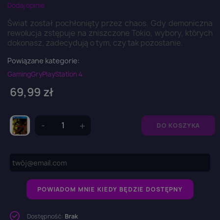
Dodaj opinie
Świat został pochłonięty przez chaos. Gdy demoniczna
rewolucja zstępuje na zniszczone Tokio, wybory, których
dokonasz, zadecydują o tym, czy tak pozostanie.
Powiązane kategorie:
Gaming
Gry
PlayStation 4
69,99 zł
DO KOSZYKA
POWIADOM MNIE KIEDY BĘDZIE DOSTĘPNY
Dostępność:
Brak