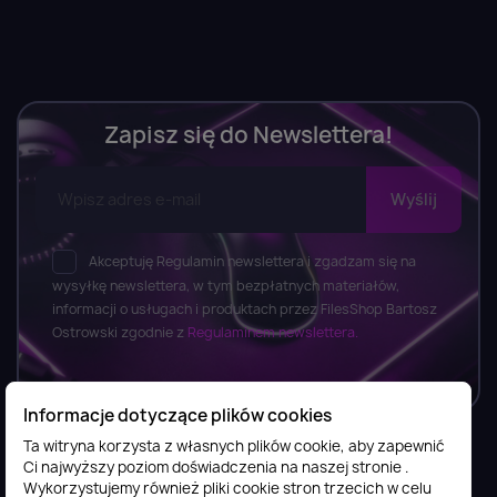
Zapisz się do Newslettera!
Akceptuję Regulamin newslettera i zgadzam się na
wysyłkę newslettera, w tym bezpłatnych materiałów,
informacji o usługach i produktach przez FilesShop Bartosz
Ostrowski zgodnie z
Regulaminem newslettera.
Informacje dotyczące plików cookies
Ta witryna korzysta z własnych plików cookie, aby zapewnić
Ci najwyższy poziom doświadczenia na naszej stronie .
Informacje

Wykorzystujemy również pliki cookie stron trzecich w celu