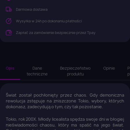
Darmowa dostawa
Wysyłka w 24h po dokonaniu płatności
Zapłać za zamówienie bezpiecznie przez Tpay
Opis
Dane
Bezpieczeństwo
Opinie
P
techniczne
produktu
p
Świat został pochłonięty przez chaos. Gdy demoniczna
rewolucja zstępuje na zniszczone Tokio, wybory, których
dokonasz, zadecydują o tym, czy tak pozostanie.
Tokio, rok 200X. Młody licealista spędza swoje dni w błogiej
nieświadomości chaosu, który ma spaść na jego świat.