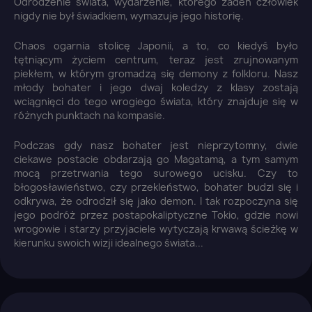
Odrodzenie świata, wydarzenie, którego żaden człowiek
nigdy nie był świadkiem, wymazuje jego historię.
Chaos ogarnia stolicę Japonii, a to, co kiedyś było
tętniącym życiem centrum, teraz jest zrujnowanym
piekłem, w którym gromadzą się demony z folkloru. Nasz
młody bohater i jego dwaj koledzy z klasy zostają
wciągnięci do tego wrogiego świata, który znajduje się w
różnych punktach na kompasie.
Podczas gdy nasz bohater jest nieprzytomny, dwie
ciekawe postacie obdarzają go Magatamą, a tym samym
mocą przetrwania tego surowego ucisku. Czy to
błogosławieństwo, czy przekleństwo, bohater budzi się i
odkrywa, że odrodził się jako demon. I tak rozpoczyna się
jego podróż przez postapokaliptyczne Tokio, gdzie nowi
wrogowie i starzy przyjaciele wytyczają krwawą ścieżkę w
kierunku swoich wizji idealnego świata...