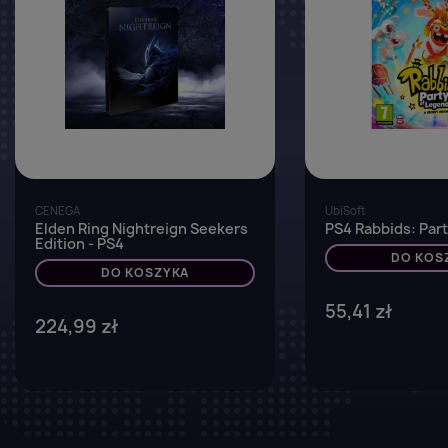
CENEGA
UbiSoft
Elden Ring Nightreign Seekers
PS4 Rabbids: Par
Edition - PS4
DO KOS
DO KOSZYKA
55,41 zł
224,99 zł