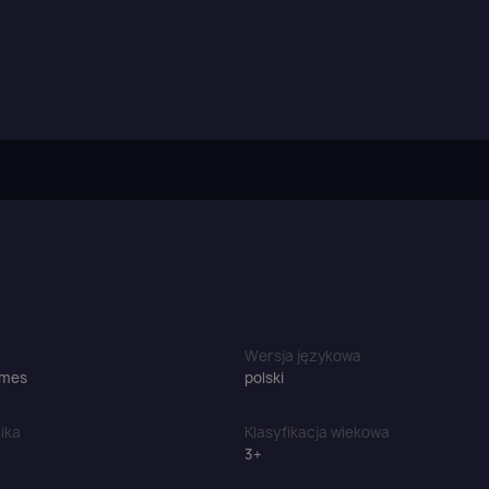
aloguj się
u need to be logged in to save products in your wish list.
Wersja językowa
ames
polski
ika
Klasyfikacja wiekowa
3+
Anuluj
Zaloguj się