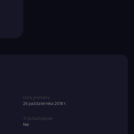
×
Data premiery
26 października 2018 r.
Tryb Multiplayer
Nie