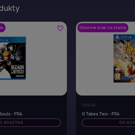
dukty
favorite_border
ie
Obecnie brak na stanie
CENEGA
Souls - PS4
It Takes Two - PS4
O KOSZYKA
DO KO