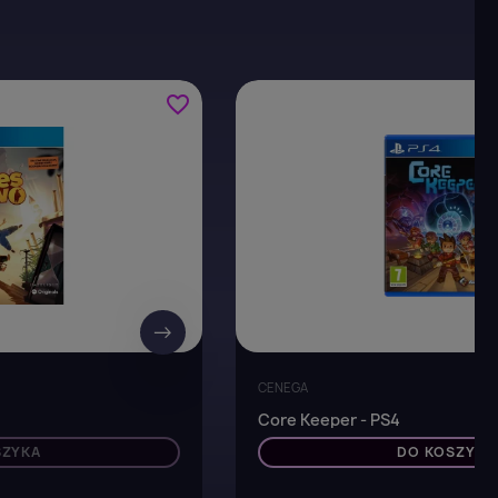
favorite_border
→
CENEGA
Core Keeper - PS4
SZYKA
DO KOSZYKA