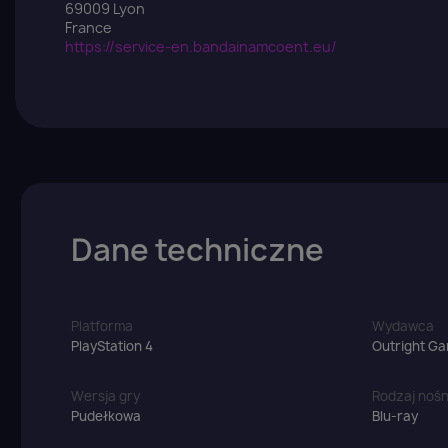
69009 Lyon
France
https://service-en.bandainamcoent.eu/
Dane techniczne
Z
Yo
Platforma
Wydawca
PlayStation 4
Outright G
Wersja gry
Rodzaj nośn
Pudełkowa
Blu-ray