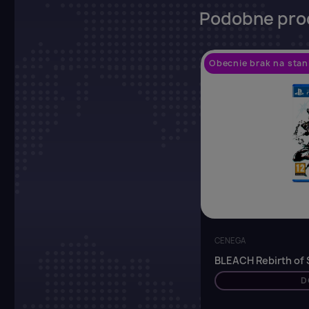
Podobne pro
Obecnie brak na stan
CENEGA
BLEACH Rebirth of 
D