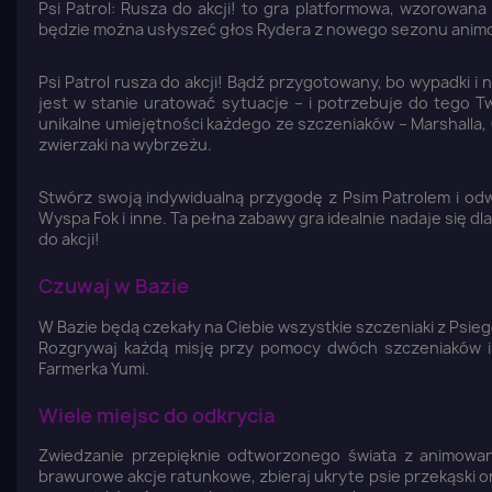
Psi Patrol: Rusza do akcji! to gra platformowa, wzorowana
będzie można usłyszeć głos Rydera z nowego sezonu anim
Psi Patrol rusza do akcji! Bądź przygotowany, bo wypadki i 
jest w stanie uratować sytuacje – i potrzebuje do tego 
unikalne umiejętności każdego ze szczeniaków – Marshalla, 
zwierzaki na wybrzeżu.
Stwórz swoją indywidualną przygodę z Psim Patrolem i odwi
Wyspa Fok i inne. Ta pełna zabawy gra idealnie nadaje się d
do akcji!
Czuwaj w Bazie
W Bazie będą czekały na Ciebie wszystkie szczeniaki z Psie
Rozgrywaj każdą misję przy pomocy dwóch szczeniaków i sp
Farmerka Yumi.
Wiele miejsc do odkrycia
Zwiedzanie przepięknie odtworzonego świata z animowane
brawurowe akcje ratunkowe, zbieraj ukryte psie przekąski 