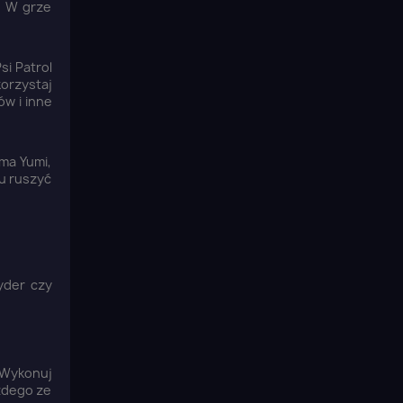
i. W grze
si Patrol
orzystaj
ów i inne
rma Yumi,
wu ruszyć
yder czy
 Wykonuj
ażdego ze