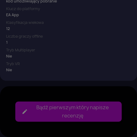
kod umożliwiający pobranie
Klucz do platformy
EA App
Klasyfikacja wiekowa
12
Liczba graczy offline
1
Tryb Multiplayer
Nie
Tryb VR
Nie
Bądź pierwszym który napisze
recenzję