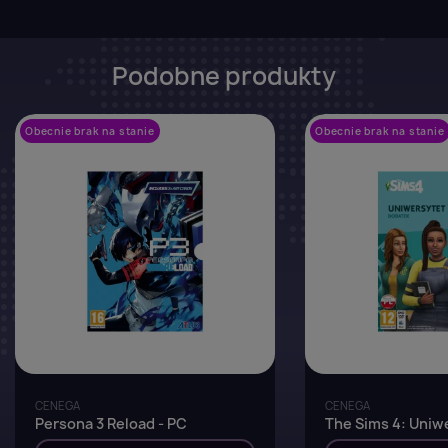
Podobne produkty
Obecnie brak na stanie
favorite_border
Obecnie brak na stanie
CENEGA
CENEGA
Persona 3 Reload - PC
The Sims 4: Uniw