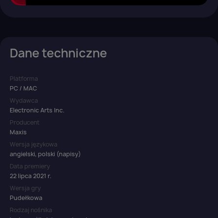
Dane techniczne
Platforma
PC / MAC
Wydawca
Electronic Arts Inc.
Producent
Maxis
Wersja językowa
angielski, polski (napisy)
Data premiery
22 lipca 2021 r.
Wersja gry
Pudełkowa
Rodzaj nośnika