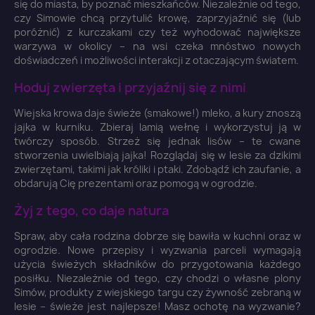
się do miasta, by poznać mieszkańców. Niezależnie od tego,
czy Simowie chcą przytulić krowę, zaprzyjaźnić się (lub
poróżnić) z kurczakami czy też wyhodować największe
warzywa w okolicy – na wsi czeka mnóstwo nowych
doświadczeń i możliwości interakcji z otaczającym światem.
Hoduj zwierzęta i przyjaźnij się z nimi
Wiejska krowa daje świeże (smakowe!) mleko, a kury znoszą
jajka w kurniku. Zbieraj lamią wełnę i wykorzystuj ją w
twórczy sposób. Strzeż się jednak lisów – te cwane
stworzenia uwielbiają jajka! Rozglądaj się w lesie za dzikimi
zwierzętami, takimi jak króliki i ptaki. Zdobądź ich zaufanie, a
obdarują Cię prezentami oraz pomogą w ogrodzie.
Żyj z tego, co daje natura
Spraw, aby cała rodzina dobrze się bawiła w kuchni oraz w
ogrodzie. Nowe przepisy i wyzwania parceli wymagają
użycia świeżych składników do przygotowania każdego
posiłku. Niezależnie od tego, czy chodzi o własne plony
Simów, produkty z wiejskiego targu czy żywność zebraną w
lesie – świeże jest najlepsze! Masz ochotę na wyzwanie?