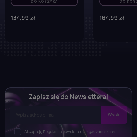
DO KOSZYKA
DO KOS
134,99 zł
164,99 zł
Zapisz się do Newslettera!
Akceptuję Regulamin newslettera i zgadzam się na