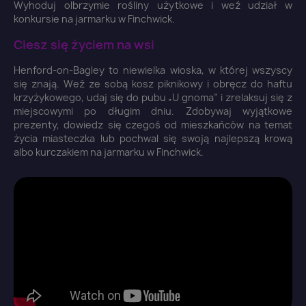
Wyhoduj olbrzymie rośliny użytkowe i weź udział w
konkursie na jarmarku w Finchwick.
Ciesz się życiem na wsi
Henford-on-Bagley to niewielka wioska, w której wszyscy
się znają. Weź ze sobą kosz piknikowy i obręcz do haftu
×
Zaloguj się
krzyżykowego, udaj się do pubu „U gnoma” i zrelaksuj się z
miejscowymi po długim dniu. Zdobywaj wyjątkowe
prezenty, dowiedz się czegoś od mieszkańców na temat
You need to be logged in to save products in your
życia miasteczka lub pochwal się swoją najlepszą krową
wish list.
albo kurczakiem na jarmarku w Finchwick.
Anuluj
Zaloguj się