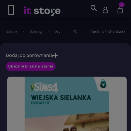
0
search
itstore
Gaming
Gry
PC
The Sims 4: Wiejska Sielan
favorite_border
Dodaj do porównania
Obecnie brak na stanie