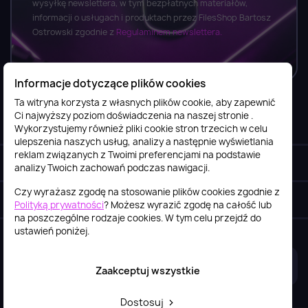
wysyłkę newslettera, w tym bezpłatnych materiałów,
informacji o usługach i produktach przez FilesShop Bartosz
Ostrowski zgodnie z
Regulaminem newslettera.
Informacje dotyczące plików cookies
Ta witryna korzysta z własnych plików cookie, aby zapewnić
Ci najwyższy poziom doświadczenia na naszej stronie .
Informacje

Wykorzystujemy również pliki cookie stron trzecich w celu
ulepszenia naszych usług, analizy a następnie wyświetlania
reklam związanych z Twoimi preferencjami na podstawie
Obsługa klienta

analizy Twoich zachowań podczas nawigacji.
Czy wyrażasz zgodę na stosowanie plików cookies zgodnie z
Szybki kontakt
keyboard_arrow_down
Polityką prywatności
? Możesz wyrazić zgodę na całość lub
na poszczególne rodzaje cookies. W tym celu przejdź do
ustawień poniżej.
2026© itstore.com.pl
Projekt i realizacja:
4Pixel
Zaakceptuj wszystkie
Dostosuj