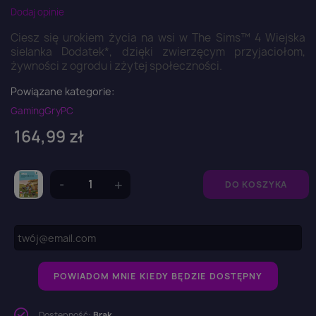
Dodaj opinie
Ciesz się urokiem życia na wsi w The Sims™ 4 Wiejska
sielanka Dodatek*, dzięki zwierzęcym przyjaciołom,
żywności z ogrodu i zżytej społeczności.
Powiązane kategorie:
Gaming
Gry
PC
164,99 zł
DO KOSZYKA
POWIADOM MNIE KIEDY BĘDZIE DOSTĘPNY
Dostępność:
Brak