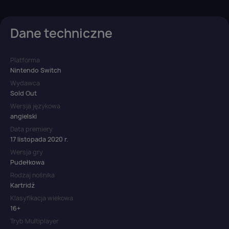
Anuluj
Zaloguj się
Dane techniczne
Platforma
Nintendo Switch
Wydawca
Sold Out
Wersja językowa
angielski
Data premiery
17 listopada 2020 r.
Wersja gry
Pudełkowa
Rodzaj nośnika
Kartridż
Klasyfikacja wiekowa
16+
Tryb Multiplayer