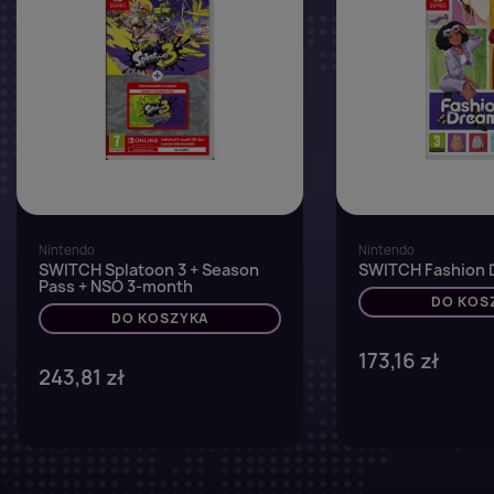
Nintendo
Nintendo
SWITCH Splatoon 3 + Season
SWITCH Fashion 
Pass + NSO 3-month
DO KOS
DO KOSZYKA
173,16 zł
243,81 zł