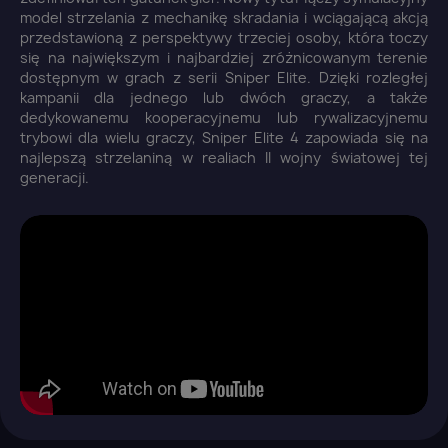
model strzelania z mechanikę skradania i wciągającą akcją
przedstawioną z perspektywy trzeciej osoby, która toczy
się na największym i najbardziej zróżnicowanym terenie
dostępnym w grach z serii Sniper Elite. Dzięki rozległej
kampanii dla jednego lub dwóch graczy, a także
dedykowanemu kooperacyjnemu lub rywalizacyjnemu
trybowi dla wielu graczy, Sniper Elite 4 zapowiada się na
najlepszą strzelaniną w realiach II wojny światowej tej
generacji.
×
Zaloguj się
You need to be logged in to save products in your
wish list.