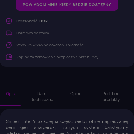
POWIADOM MNIE KIEDY BĘDZIE DOSTĘPNY
Dostępność:
Brak
Darmowa dostawa
Wysyłka w 24h po dokonaniu płatności
Zapłać za zamówienie bezpiecznie przez Tpay
Opis
Dane
Opinie
Podobne
techniczne
produkty
Sniper Elite 4 to kolejna część wielokrotnie nagradzanej
serii gier snajperski, których system balistyczny
zdefiniował ten gatunek gier. Nowy tytuł łączy symulacyjny