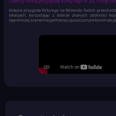
Odkryj nową przygodę Kirby’ego w 3D, rozgryw
Kolejna przygoda Kirby’ego na Nintendo Switch przechod
lokacjach, korzystając z dobrze znanych zdolności ko
tajemniczej scenerii wypełnionej opuszczonymi konstrukcjam