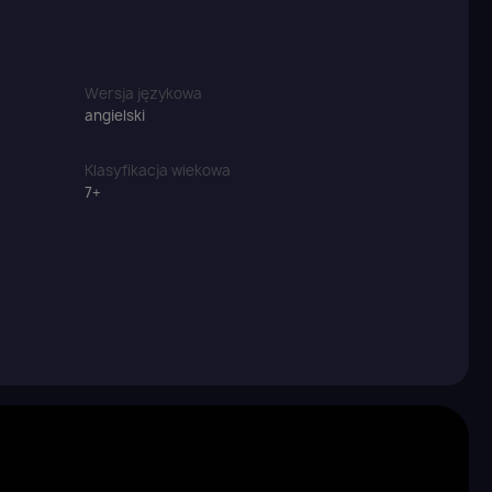
Wersja językowa
angielski
Klasyfikacja wiekowa
7+
×