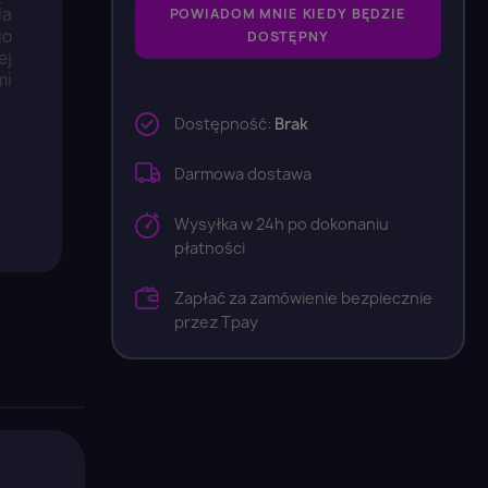
ia
POWIADOM MNIE KIEDY BĘDZIE
go
DOSTĘPNY
ej
mi
Dostępność:
Brak
Darmowa dostawa
Wysyłka w 24h po dokonaniu
płatności
Zapłać za zamówienie bezpiecznie
przez Tpay