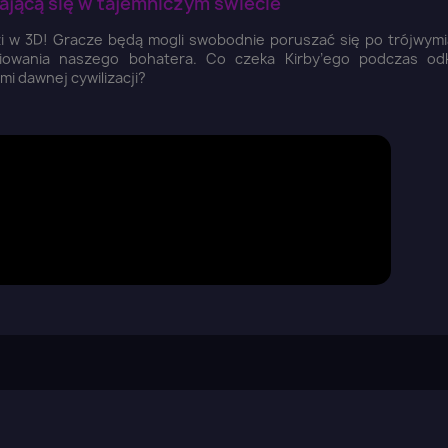
ającą się w tajemniczym świecie
zi w 3D! Gracze będą mogli swobodnie poruszać się po trójwym
piowania naszego bohatera. Co czeka Kirby’ego podczas od
i dawnej cywilizacji?