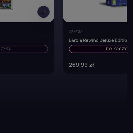
→
CENEGA
Barbie Rewind Deluxe Edition 
SZYKA
DO KOSZYKA
269,99 zł