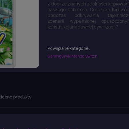
z dobrze znanych zdolności kopiowan
naszego bohatera. Co czeka Kirby’e
podczas odkrywania tajemnicz
scenerii wypełnionej opuszczony
konstrukcjami dawnej cywilizacji?
Powiązane kategorie:
Gaming
Gry
Nintendo Switch
dobne produkty