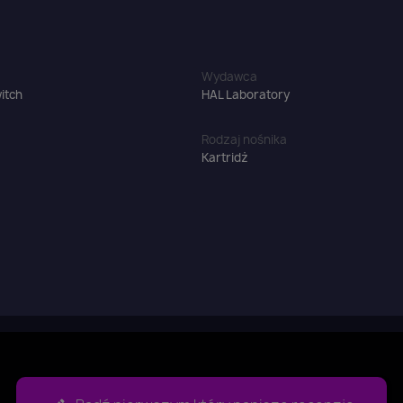
Wydawca
itch
HAL Laboratory
Rodzaj nośnika
Kartridż
aloguj się
u need to be logged in to save products in your wish list.