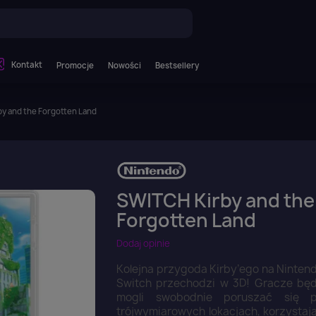
Kontakt
Promocje
Nowości
Bestsellery
y and the Forgotten Land
SWITCH Kirby and the
Forgotten Land
Dodaj opinie
Kolejna przygoda Kirby’ego na Ninten
Switch przechodzi w 3D! Gracze bę
mogli swobodnie poruszać się 
trójwymiarowych lokacjach, korzystaj