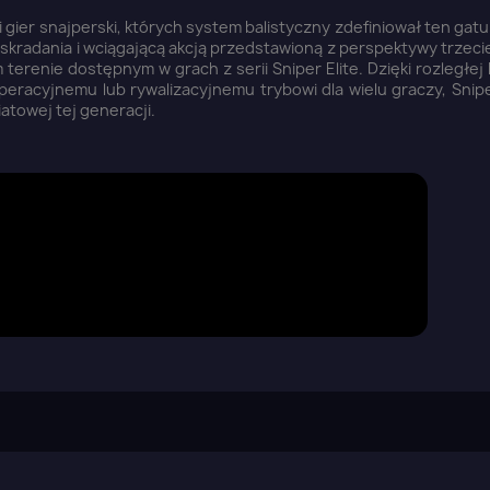
i gier snajperski, których system balistyczny zdefiniował ten gatu
skradania i wciągającą akcją przedstawioną z perspektywy trzeci
terenie dostępnym w grach z serii Sniper Elite. Dzięki rozległej
racyjnemu lub rywalizacyjnemu trybowi dla wielu graczy, Sniper
iatowej tej generacji.