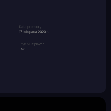
Data premiery
17 listopada 2020 r.
Tryb Multiplayer
Tak
×