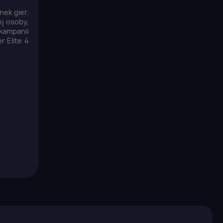
nek gier.
ej osoby,
 kampanii
 Elite 4