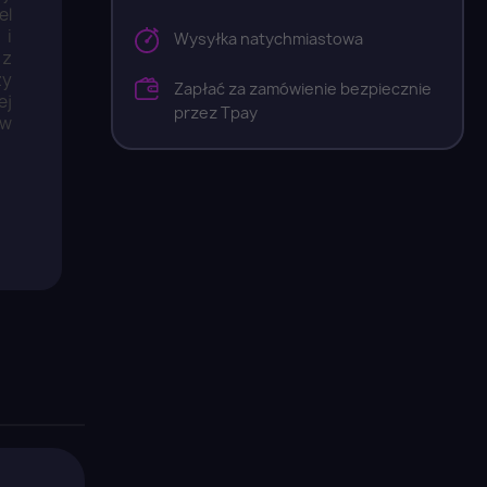
el
 i
Wysyłka natychmiastowa
 z
zy
Zapłać za zamówienie bezpiecznie
ej
przez Tpay
 w