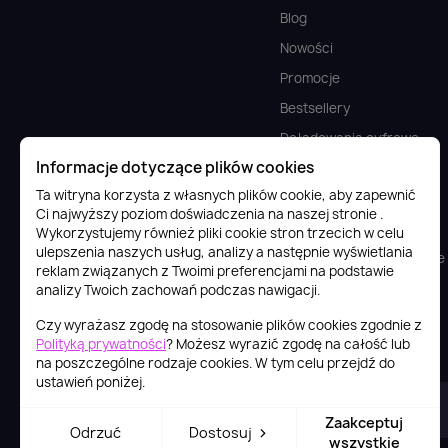
Blog
Nowości
Promocje
Bestsellery
Doładowania cyfrowe
Informacje dotyczące plików cookies
FAQ
Ta witryna korzysta z własnych plików cookie, aby zapewnić
Komputery
Ci najwyższy poziom doświadczenia na naszej stronie .
Gaming
Wykorzystujemy również pliki cookie stron trzecich w celu
ulepszenia naszych usług, analizy a następnie wyświetlania
Podzespoły komputerowe
reklam związanych z Twoimi preferencjami na podstawie
analizy Twoich zachowań podczas nawigacji.
Czy wyrażasz zgodę na stosowanie plików cookies zgodnie z
Polityką prywatności
? Możesz wyrazić zgodę na całość lub
na poszczególne rodzaje cookies. W tym celu przejdź do
ustawień poniżej.
2026© itstore.com.pl
Zaakceptuj
Odrzuć
Dostosuj
wszystkie