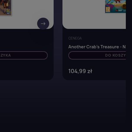
→
CENEGA
Another Crab's Treasure - Nin
SZYKA
DO KOSZYKA
104,99 zł