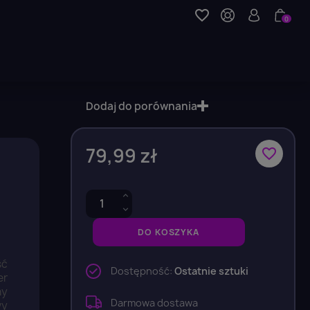
favorite_border
0
Dodaj do porównania
79,99 zł
favorite_border
DO KOSZYKA
ść
Dostępność:
Ostatnie sztuki
er
ny
Darmowa dostawa
wy