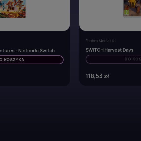
Funbox Media Ltd
SWITCH Harvest Days
tures - Nintendo Switch
DO KO
O KOSZYKA
118,53 zł