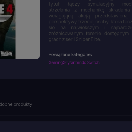
tytuł łączy symulacyjny mod
strzelania z mechanikę skradania
wciągającą akcją przedstawioną
perspektywy trzeciej osoby, która toc
się na największym i najbardzi
zróżnicowanym terenie dostępnym
grach z serii Sniper Elite.
Powiązane kategorie:
Gaming
Gry
Nintendo Switch
dobne produkty