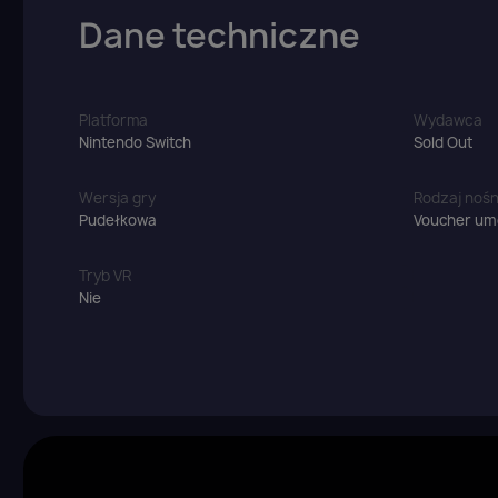
Dane techniczne
Platforma
Wydawca
Nintendo Switch
Sold Out
Wersja gry
Rodzaj nośn
Pudełkowa
Voucher umo
Tryb VR
Nie
Z
Yo