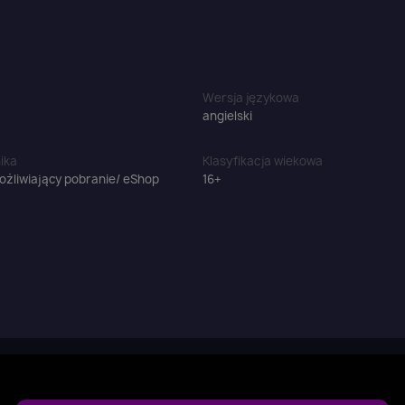
Wersja językowa
angielski
ika
Klasyfikacja wiekowa
żliwiający pobranie/ eShop
16+
aloguj się
u need to be logged in to save products in your wish list.