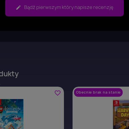
Bądź pierwszym który napisze recenzję
Anuluj
Zaloguj się
dukty
favorite_border
Obecnie brak na stanie