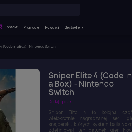
Kontakt
Promocje
Nowości
Bestsellery
 4 (Code in a Box) - Nintendo Switch
Sniper Elite 4 (Code in
a Box) - Nintendo
Switch
Dodaj opinie
Sniper Elite 4 to kolejna czę
wielokrotnie nagradzanej serii gi
snajperski, których system balistycz
zdefiniował ten gatunek gier. No