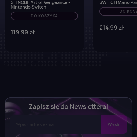
SHINOBI: Art of Vengeance -
SWITCH Mario Par
Nintendo Switch
DO KOS
DO KOSZYKA
214,99 zł
119,99 zł
Zapisz się do Newslettera!