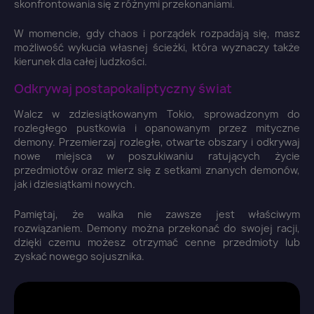
skonfrontowania się z różnymi przekonaniami.
W momencie, gdy chaos i porządek rozpadają się, masz
możliwość wykucia własnej ścieżki, która wyznaczy także
kierunek dla całej ludzkości.
Odkrywaj postapokaliptyczny świat
Walcz w zdziesiątkowanym Tokio, sprowadzonym do
rozległego pustkowia i opanowanym przez mityczne
demony. Przemierzaj rozległe, otwarte obszary i odkrywaj
nowe miejsca w poszukiwaniu ratujących życie
przedmiotów oraz mierz się z setkami znanych demonów,
jak i dziesiątkami nowych.
Pamiętaj, że walka nie zawsze jest właściwym
rozwiązaniem. Demony można przekonać do swojej racji,
dzięki czemu możesz otrzymać cenne przedmioty lub
zyskać nowego sojusznika.
×
Zaloguj się
You need to be logged in to save products in your