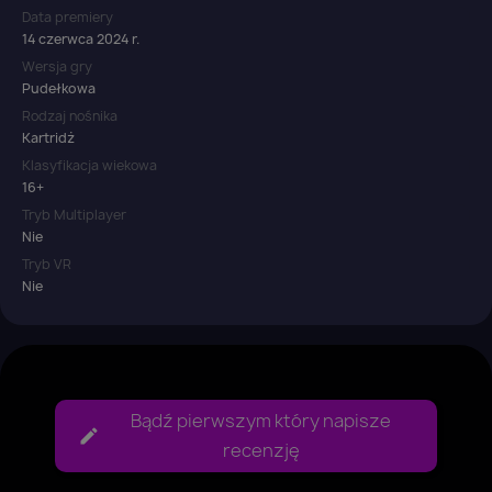
Data premiery
14 czerwca 2024 r.
Wersja gry
Pudełkowa
Rodzaj nośnika
Kartridż
Klasyfikacja wiekowa
16+
Tryb Multiplayer
Nie
Tryb VR
Nie
Bądź pierwszym który napisze
recenzję