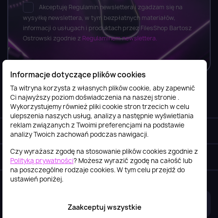
Akceptuję Regulamin newslettera i zgadzam się na
wysyłkę newslettera, w tym bezpłatnych materiałów,
informacji o usługach i produktach przez FilesShop Bartosz
Ostrowski zgodnie z
Regulaminem newslettera.
Informacje dotyczące plików cookies
Ta witryna korzysta z własnych plików cookie, aby zapewnić
Ci najwyższy poziom doświadczenia na naszej stronie .
Informacje

Wykorzystujemy również pliki cookie stron trzecich w celu
ulepszenia naszych usług, analizy a następnie wyświetlania
reklam związanych z Twoimi preferencjami na podstawie
Obsługa klienta

analizy Twoich zachowań podczas nawigacji.
Czy wyrażasz zgodę na stosowanie plików cookies zgodnie z
Szybki kontakt
keyboard_arrow_down
Polityką prywatności
? Możesz wyrazić zgodę na całość lub
na poszczególne rodzaje cookies. W tym celu przejdź do
ustawień poniżej.
2026© itstore.com.pl
Projekt i realizacja:
4Pixel
Zaakceptuj wszystkie