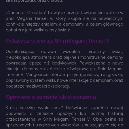
siłami porządku oraz chaosu.
„Canon of Creation” to wątek przedstawiony pierwotnie w
Shin Megami Tensei V, który skupia się na odwiecznym
konflikcie między aniołami a demonami, a celem głównego
bohatera jest walka o losy świata.
Ostateczna wersja Shin Megami Tensei V
Oszałamiająca oprawa wizualna, mroczny świat,
niepokojąca atmosfera oraz piękne i monstrualne demony
powracają lepsze niż kiedykolwiek. Powiększona o nowe
lokacje, demony oraz ścieżkę dźwiękową gra Shin Megami
Tensei V: Vengeance oferuje przystępniejszą rozgrywkę,
poprawiony system walki, nowe interakcje z demonami oraz
bogatsze możliwości eksploracji.
Opowieść o zemście lub stworzeniu
Którą ścieżkę wybierzesz? Doświadcz zupełnie nowej
opowieści o zemście upadłych lub poznaj historię
przedstawioną w Shin Megami Tensei V. Obie pełne są
sprzecznych i tragicznych wyborów, zmuszających cię do