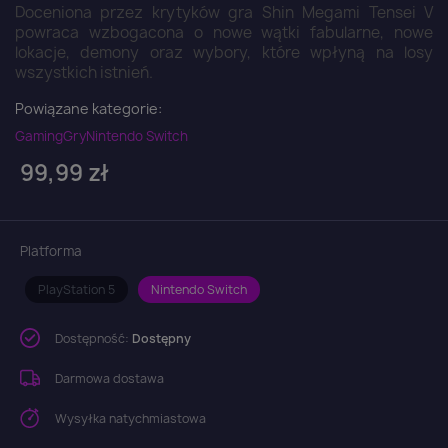
Doceniona przez krytyków gra Shin Megami Tensei V
powraca wzbogacona o nowe wątki fabularne, nowe
lokacje, demony oraz wybory, które wpłyną na losy
wszystkich istnień.
Powiązane kategorie:
Gaming
Gry
Nintendo Switch
99,99 zł
Platforma
PlayStation 5
Nintendo Switch
Dostępność:
Dostępny
Darmowa dostawa
Wysyłka natychmiastowa